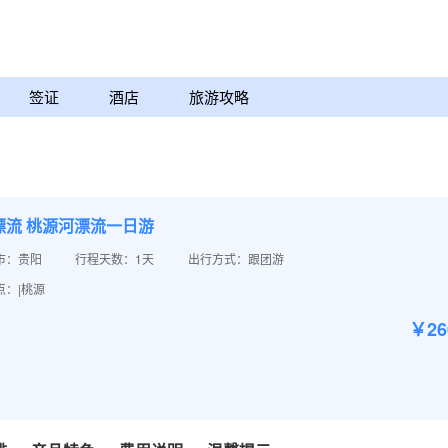
签证
酒店
旅游攻略
漂流 桃源河漂流一日游
市：贵阳
行程天数：1天
出行方式：跟团游
点：|桃源
￥2