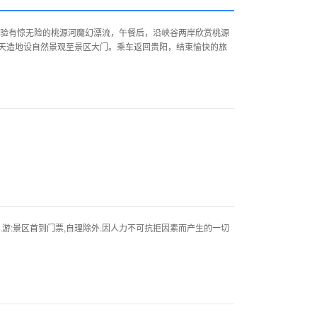
验有惊无险的桃源河魔幻漂流，午餐后，沿峡谷两岸欣赏桃源
天造地设自然景观至景区大门。乘车返回贵阳，结束愉快的旅
返.游:景区首到门票,自理除外.因人力不可抗拒因素而产生的一切