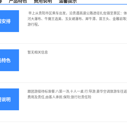
排
产品特色
费用说明
温馨提示
早上从贵阳市区乘车出发，沿贵遵高速公路途径扎佐镇至景区：体
河大瀑布、牛魔王选美、玉女裙瀑布、犀牛潭、苗王头、金雕岩等
程安排
游行程。
暂无相关信息
品特色
跟团游接待标准餐:八菜一汤,十人一桌.行:导游,豪华空调旅游车往
费用及责任,由客人承担.保险:旅行社责任险
用说明