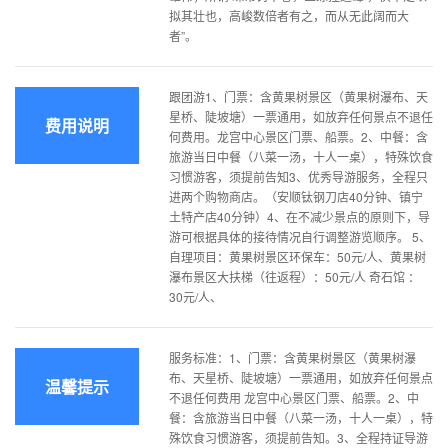
拟其壮也，高峻数倍者有之，而从无此阔而大
者”。
跟团游1、门票：含黄果树景区（黄果树瀑布、天
星桥、陡坡塘）一票通用，如放弃任何景点不退任
费用说明
何费用。龙宫中心景区门票、船票。2、中餐：含
旅游当日中餐（八菜一汤，十人一桌），特殊饮食
习惯游客，须提前告知3、优秀导游服务，全程只
进两个购物商店。（安顺钛钢刀店40分钟、镇宁
土特产店40分钟）4、在不减少景点的原则下，导
游可根据具体的接待情况自行调整游览顺序。 5、
自理项目：黄果树景区环保车：50元/人、黄果树
瀑布景区大扶梯（往返程）：50元/人 奇石馆 ：
30元/人、
服务标准：1、门票：含黄果树景区（黄果树瀑
布、天星桥、陡坡塘）一票通用，如放弃任何景点
温馨提示
不退任何费用 龙宫中心景区门票、船票。2、中
餐：含旅游当日中餐（八菜一汤，十人一桌），特
殊饮食习惯游客，须提前告知。3、全程持证导游