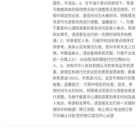
服务，不进店。4、在不减少景点的原则下，导游
可根据具体的接待情况自行调整景点游览顺序。行
程中规定的出发、游览时间为大概时间，特殊情况
导游可与游客协商进行调整。温馨提示：1、为便
于散客中心通知游客的乘车时间及接人地点、导游
和车牌号，请游客在出行前一天随时保持手机畅
通；2、旺季景区人多，行程中时间和景点顺序仅
供参考，具体以实际情况为准。贵州号称天无三日
晴，早晚温差大，请自备雨具和衣服。行程于出发
前一天晚上21：00后取消的需赔付空位费80元/
人。3、持有中华人民共和国认可的有效证件的游
客，按景区和旅行社协议的优惠票退票政策：黄果
树免票退100元，半票退10元；龙宫不再执行优惠
政策。温馨提示： 行程中规定的出发、游览、参
观时间为大约时间，特殊情况导游可与游客协商进
行调整。为便于散客中心通知游客的乘车时间及接
人地点、导游和车牌号，请游客在出行前一天随时
保持手机畅通！预订流程：网上预订/电话预订旅
行社确认付款/签约预订成功开心出游