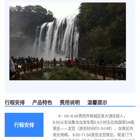
行程安排
产品特色
费用说明
温馨提示
6：00~6:40贵阳市两城区各大酒店接人，
6:50火车站集合出发车程2.5小时左右抵国家5A级
行程安排
景区——龙宫（游览时间约1.5小时），含景区内
观光电梯。 9:00-11:00游览龙宫景区，观龙门飞