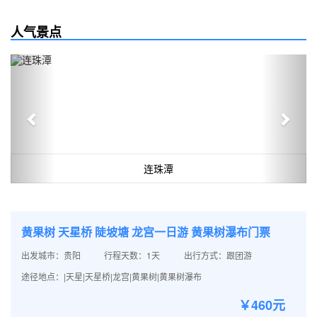
人气景点
Previous
Next
连珠潭
黄果树 天星桥 陡坡塘 龙宫一日游 黄果树瀑布门票
出发城市：贵阳
行程天数：1天
出行方式：跟团游
途径地点：|天星|天星桥|龙宫|黄果树|黄果树瀑布
￥460元