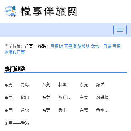
Toggl
navig
当前位置：
首页
>
线路
>
黄果树 天星桥 陡坡塘 龙宫一日游 黄果
树瀑布门票
热门线路
东莞——青岛
东莞——韩国
东莞——韶关
东莞——韶山
东莞——颐和园
东莞——风采楼
东莞——首尔
东莞——香山
东莞——香格里拉
东莞——香港