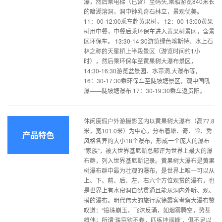
瀑，然后乘电梯（已含）至码头,乘船游览840米长
的暗湖溶洞，洞中钟乳奇石林立，景观优美。
11：00-12:00乘车赴黄果树， 12：00-13:00黄果
树用中餐，中餐后乘环保车进入黄果树景区，含景
区环保车。 13:30-14:30游览绿色喀斯特、水上石
林之称的天星桥上半段景区（游览时间约1小
时），然后乘环保车至黄果树大瀑布景区，
14:30-16:30游览盆景园、水帘洞,大瀑布等，
16：30-17:30乘环保车至陡坡塘景区，观中国吼
瀑——陡坡塘瀑布 17：30-19:30乘车返贵阳。
休闲度假户外游摄影区内以黄果树大瀑布（高77.8
米，宽101.0米）为中心，分布着雄、奇、险、秀
产品特色
风格各异的大小18个瀑布，形成一个庞大的瀑布
“家族”，被大世界基尼斯总部评为世界上最大的瀑
布群，列入世界基尼斯记录。黄果树大瀑布是黄果
树瀑布群中最为壮观的瀑布，是世界上唯一可以从
上、下、前、后、左、右六个方位观赏的瀑布，也
是世界上有水帘洞自然贯通且能从洞内外听、观、
摸的瀑布。明代伟大的旅行家徐霞客考察大瀑布赞
叹道：“捣珠崩玉，飞沫反涌，如烟雾腾空，势甚
雄伟；所谓‘珠帘钩不卷，匹练挂遥峰’，俱不足以