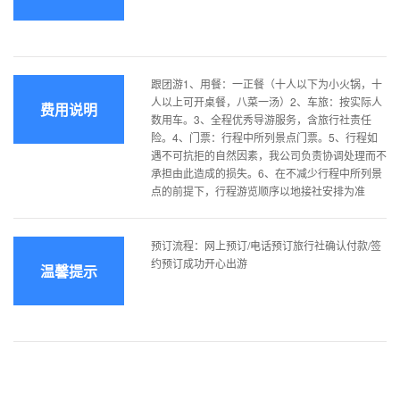
跟团游1、用餐：一正餐（十人以下为小火锅，十
人以上可开桌餐，八菜一汤）2、车旅：按实际人
费用说明
数用车。3、全程优秀导游服务，含旅行社责任
险。4、门票：行程中所列景点门票。5、行程如
遇不可抗拒的自然因素，我公司负责协调处理而不
承担由此造成的损失。6、在不减少行程中所列景
点的前提下，行程游览顺序以地接社安排为准
预订流程：网上预订/电话预订旅行社确认付款/签
约预订成功开心出游
温馨提示