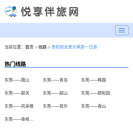
Toggl
navig
当前位置：
首页
>
线路
>
贵阳到龙里大草原一日游
热门线路
东莞——霞山
东莞——青岛
东莞——韩国
东莞——韶关
东莞——韶山
东莞——颐和园
东莞——风采楼
东莞——首尔
东莞——香山
东莞——香格里拉