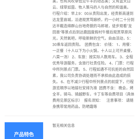
美，也有风吹草低见牛羊的动态美；又有蓝天白
云、绿草如茵、牧人策马的人与自然的和谐美。
行程介绍：早上9：00从贵阳出发，经贵新高速到
达龙里县城，沿途观赏骂娘桥，约一小时二十分到
达半截连绵群山台地奇貌的马郎坡，徒步观看”龙
回首“等景点后到达鹿园度假村午餐后观赏草原风
光，天然氧吧，呼吸新鲜的空气，自由活动，5：
30乘车返回贵阳。 团费包含： 价钱： 1、用餐：
一正餐（十人以下为小火锅，十人以上可开桌餐，
八菜一汤） 2、车旅：按实际人数用车。 3、全程
优秀导游服务，含旅行社责任险。 4、门票：行程
中所列景点门票。 5、行程如遇不可抗拒的自然因
素，我公司负责协调处理而不承担由此造成的损
失。 6、在不减少行程中所列景点的前提下，行程
游览顺序以地接社安排为准 团费不含： 晚会，烤
全羊，骑马、骑越野车，卡丁车等自费项目（具体
费用见景区标示） 报名须知： 注意事项： 请随
身携带常用药品，防晒霜等
暂无相关信息
产品特色