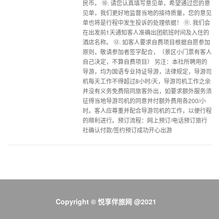
民币。 ⑩. 请您认真填写意见单，希望通过您的意
见单，我们更好地监督当地的接待质量，您的意见
单也将是行程中发生投诉的处理依据！ ⑪. 我们会
在出发前1天通知客人准确出团航班时间及入住的
酒店名称。 ⑫. 如客人要求自费项目根据自愿参加
原则，敬请参加者签字配合，（景区小门票有客人
自己决定，不算自费项目） 另注：本社所聘用的
导游，均为国语专业持证导游，法律规定，导游司
机每天工作不得超过8小时/天，导游司机工作之余
并没有义务免费陪同旅客外出，如要求额外服务须
征得当地导游司机的同意并付额外费用各200/小
时。客人应尊重并配合导游司机的工作，以便行程
的顺利进行。预订流程：网上预订/电话预订旅行
社确认付款/签约预订成功开心出游
Copyright © 悦享伴旅网 @2021