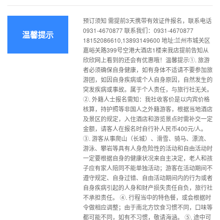
预订须知 需提前3天携带有效证件报名，联系电话
0931-4670877 联系我们：0931-4670877
温馨提示
18152086610,13893149600 地址:兰州市城关区
嘉峪关路399号空港大酒店1楼来我店提前告知从
欣欣网上看到的还会有优惠哦！温馨提示①. 旅游
者必须确保自身健康，如有身体不适请不要参加旅
游团，如因自身疾病或个人自身原因，自然发生的
突发疾病或事故。属于个人责任，与旅行社无关。
②. 外籍人士报名需知：我社收客价是以内宾价格
核算，持护照等非国人之外籍游客，根据当地酒店
及景区的规定，入住酒店和游览景点时需补交一定
金额，请客人在报名时自行补人民币400元/人。
③. 游客从事爬山（长城）、滑雪、骑马、漂流、
游泳、攀岩等具有人身危险性的活动和自由活动时
一定要根据自身的健康状况来自主决定，老人和孩
子应有家人陪同不能单独活动；游客在活动期间不
遵守规定、自身过错、自由活动期间内的行为或者
自身疾病引起的人身和财产损失责任自负，旅行社
不承担责任。 ④. 行程当中的特色餐，或会根据时
令做相应调整；由于南北方饮食习惯不同，口味等
都可能不同，如有不习惯，敬请海涵。 ⑤. 途中可