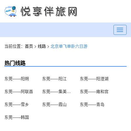
Toggl
navig
当前位置：
首页
>
线路
>
北京单飞单卧六日游
热门线路
东莞——阳朔
东莞——阳江
东莞——阳澄湖
东莞——阿联酋
东莞——集美学村
东莞——雍和宫
东莞——雪乡
东莞——霞山
东莞——青岛
东莞——韩国