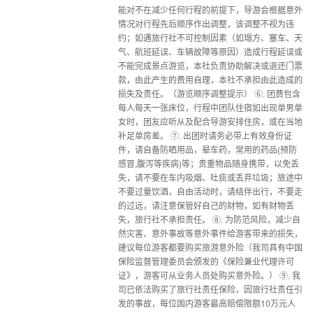
能对不在减少任何行程的前提下，导游会根据意外
情况对行程先后顺序作出调整，该调整不视为违
约；如遇旅行社不可控制因素（如塌方、塞车、天
气、航班延误、车辆故障等原因）造成行程延误或
不能完成景点游览，本社负责协助解决或退还门票
款，由此产生的费用自理，本社不承担由此造成的
损失及责任。（游览顺序调整提示） ⑥. 团费包含
每人每天一张床位，行程中团队住宿如出现单男单
女时，团友应听从及配合导游安排住房，或在当地
补足单房差。 ⑦. 出团时请务必带上有效身份证
件，请自备防晒用品，晕车药，常用的药品(预防
感冒,腹泻等疾病)等；贵重物品随身携带，以免丢
失，请不要在车内吸烟、吐痰或丢弃垃圾；旅途中
不要过量饮酒，自由活动时，请结伴出行，不要走
的过远，请注意保管好自己的财物，如有财物丢
失，旅行社不承担责任。 ⑧. 为防范风险，减少自
然灾害、意外事故等意外事件给游客带来的损失，
建议每位游客都要购买旅游意外险（我司具有中国
保险监督管理委员会颁发的《保险兼业代理许可
证》，游客可从业务人员处购买意外险。） ⑨. 我
司已依法购买了旅行社责任保险，因旅行社责任引
发的事故，每位国内游客最高赔偿限额10万元人