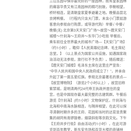
三山五园中保存最完好的一座园林，既有皇家园林
的雍容华贵又有江南园林的精巧别致，亭榭相望，
桥轩相连，是清朝皇家夏季避暑之地。晚餐品尝北
京烤鸭餐。（行程内只含大门票，未含小门票如游
客意向参观自行购票，或导游代购）早餐√ 中餐√
晚餐(无) 北京第3天天安门广场～故宫～蹬天安门
城楼～什刹海～王府井～东华门小吃街 早餐后，
乘车前往全世界最大的城市广场—【天安门广场】
（约1小时），瞻仰【人民英雄纪念碑、毛主席纪
念堂。】（以上景点为国家公共设施，如遇国家政
治活动无法参观，旅行社不予负责）。随后赠送：
【蹬天安门城楼】毛泽东主席在这里庄严宣告：
“中华人民共和国中央人民政府成立了！”，并亲自
升起了第一面五星红旗。参观北京最著名的景点—
【故宫博物院】（游览2个小时以上），故宫旧称
紫禁城，是明清两代24代帝王执政并居住的皇
宫，也是中国现存最大最完整的古建筑群。午餐后
游览【什刹海】(约1小时）文物保护区，什刹海与
北海和中南海水脉相连，与隔岸相望，在此可以探
寻清朝时期许多的王府、花园和当时的达官显贵聚
集的胡同有南锣鼓巷，烟袋斜街等京韵文化。下午
【王府井步行街】自由活动(约1小时），在此可游
览到百年教堂，新东安市场和百货大楼的商铺林