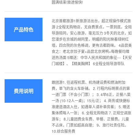
圆满结束!旅途愉快!
北京首都旅游1新旅游法出台，超正规操作模式旅
游 2全程无购物店，无自费景点，一票到底，全陪
产品特色
导游陪同，安心旅游，毫无压力 3冬天的北京，如
您漫步在京城的胡同里，明媚的阳光映着绿树红
墙，四合院的灰色格调，更有古都韵味。 4品尝美
食之：老北京饺子宴+品尝北京烤鸭+每晚餐均赠
送热汤面 5赠送：中华人民共和国的象征---【天安
门城楼】、【精美胸牌】 6全程全陪导游带队
跟团游1. 往返程机票、机场建设费和燃油附加
费，单飞的含火车卧铺。 2. 行程内标明景点的第
费用说明
一道门票（不含小门票）； 3. 4早6正，正餐八菜
一汤 (10-12人一桌)；15元/正； 4. 商务或快捷标
准建造酒店入住，如遇单人请补单房差； 5. 赠送
集体照每人一张； 6. 全程无购物店 7. 正规空调旅
游车； 8.儿童团费含车费、早餐、正餐费。儿童
不占床，门票如超高自理； 9、旅行社责任险。
10.综合服务费