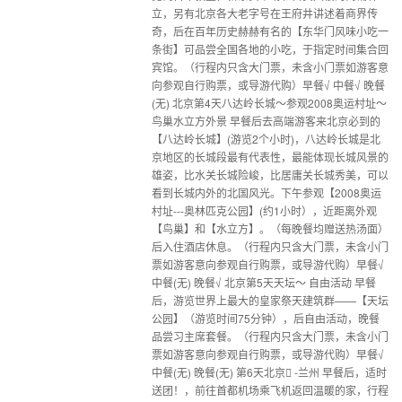
立，另有北京各大老字号在王府井讲述着商界传
奇，后在百年历史赫赫有名的【东华门风味小吃一
条街】可品尝全国各地的小吃，于指定时间集合回
宾馆。（行程内只含大门票，未含小门票如游客意
向参观自行购票，或导游代购）早餐√ 中餐√ 晚餐
(无) 北京第4天八达岭长城～参观2008奥运村址～
鸟巢水立方外景 早餐后去高端游客来北京必到的
【八达岭长城】(游览2个小时)，八达岭长城是北
京地区的长城段最有代表性，最能体现长城风景的
雄姿，比水关长城险峻，比居庸关长城秀美，可以
看到长城内外的北国风光。下午参观【2008奥运
村址---奥林匹克公园】(约1小时），近距离外观
【鸟巢】和【水立方】。（每晚餐均赠送热汤面）
后入住酒店休息。（行程内只含大门票，未含小门
票如游客意向参观自行购票，或导游代购）早餐√
中餐(无) 晚餐√ 北京第5天天坛～ 自由活动 早餐
后，游览世界上最大的皇家祭天建筑群——【天坛
公园】（游览时间75分钟），后自由活动，晚餐
品尝习主席套餐。（行程内只含大门票，未含小门
票如游客意向参观自行购票，或导游代购）早餐√
中餐(无) 晚餐(无) 第6天北京 -兰州 早餐后，适时
送团！，前往首都机场乘飞机返回温暖的家，行程