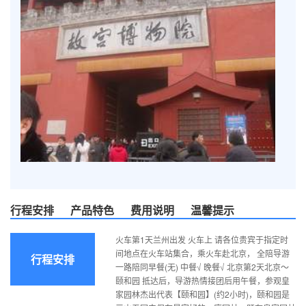
行程安排
产品特色
费用说明
温馨提示
火车第1天兰州出发 火车上 请各位贵宾于指定时
间地点在火车站集合，乘火车赴北京， 全陪导游
行程安排
一路陪同早餐(无) 中餐√ 晚餐√ 北京第2天北京～
颐和园 抵达后，导游热情接团后用午餐，参观皇
家园林杰出代表【颐和园】(约2小时)，颐和园是