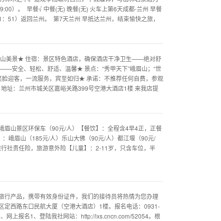
）。 早餐√ 中餐(无) 晚餐(无) 火车上第6天成都-兰州 早餐
0-11：51）返回兰州。 第7天兰州 早抵达兰州，结束愉快之旅，
山美景★ 住宿：景区特色酒店，确保酒店干净卫生——绝对舒
—安全、轻松、舒适、温馨★ 景点：“秀甲天下”峨眉山；“世
笑脸迎客，一流服务，宾至如归★ 承诺：不推荐任何自费，参观
0877 地址：兰州市城关区嘉峪关路399号空港大酒店1楼 来我店提
眉山景区环保车（90元/人）【餐饮】：全程含4早4正，正餐
峨眉山（185元/人）乐山大佛（90元/人）都江堰（90元/
行社责任险，旅游意外险【儿童】：2-11岁，只含车位，半
旅行产品，携带有效身份证件，我们的接待员将热情为您办理
定西路东口民航大厦（空港大酒店）1楼。报名电话：0931-
上报名1、登陆我社网站：http://lxs.cncn.com/52054。根