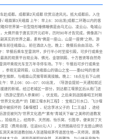
0）火车赴成都。成都第2天成都 欣赏沿途风光。抵大成都后，入住
√ 峨眉第3天峨眉 上午：早上6：30出发(成都二环路以内的客
楼瞻仰世界第一巨型隐形睡佛睡佛是由乌尤山、凌云山、龟城山
】，大佛开凿于唐玄宗开元初年，历时90年才告完成，佛像高71
名副其实的世界之最，素有“佛是一座山，山是一座佛”之称。游
乘车前往峨眉山，前往酒店入住。晚上：晚餐后自由活动。不
上午：早餐后乘车至雷洞坪，步行半小时至接引殿，可步行或乘坐
）在最高的观景平台观云海、佛光、金银铜殿、十方普贤等自然奇
雷洞坪乘观光车至万年寺停车场。下午：午餐后可步行或乘坐
人），参观无粱砖殿，以及峨眉山的镇山之宝——重62吨的普贤
野生猴群，与峨眉山灵猴零距离接触。晚上：18点左右下山统
 上午：早上06：00—07：00出发，（导游会提前一天通知就近
海援建的新城，经过老城区一部分，到达都江堰景区后从南门进
银杏（西游记里的人参果树）、伏龙观。之后来到战国秦昭王时期
为“世界文化遗产”的【都江堰水利工程】：宝瓶口引水口、飞沙堰
地震中被损坏的【秦堰楼】、纪念李冰父子的【二王庙】，途经
游览被列为“世界文化遗产”素有“青城天下幽”之美称的道教发
入，拾级而上，经雨亭、天然阁、怡乐窝、引胜亭，便来到了天
上清宫（费用自理，往返60元/人），天然图画坊位于龙居山牌坊
五洞天来到道教创始人张道陵结茅传道居住地—天师洞，原路
的林木之中。道观亭阁取材自然，不假雕饰，与山林岩泉融为