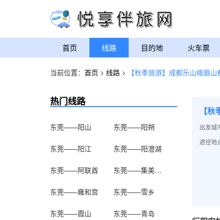
首页
线路
目的地
火车票
当前位置：
首页
>
线路
>
【秋季旅游】成都乐山峨眉山
热门线路
【秋
东莞——阳山
东莞——阳朔
出发城
途径地点
东莞——阳江
东莞——阳澄湖
东莞——阿联酋
东莞——集美学村
东莞——雍和宫
东莞——雪乡
东莞——霞山
东莞——青岛