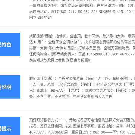
一体的青城之“幽”。游览结束后返回成都，在琴台路统一散团（约19:00
后自由活动，乘1718次（11：00-08：29）或K856次（15：2
回到温暖的家！
成都旅游 行程：抱佛脚，登金顶，看十面佛，欣赏乐山大佛、峨眉
适★ 用车：全程正规空调旅游车，技术过硬态度端正的优秀驾驶员—
品特色
界第一大佛”乐山大佛★ 品质：打破零负团费，全程无强制消费，
任何购物店>成都专线负责人：王晶 18152086610 0931 467
前告知从欣欣网上看到的 还会有优惠o
跟团游【交通】：全程空调旅游车（保证一人一座，车辆不限），峨
十人一桌，八菜一汤(不含酒水)【住宿】：经济商务型酒店【门票】：
用说明
人）青城山（90元/人）【导游】：优秀中文导游服务【保险】：旅
餐，不含门票，不占床位，产生其余费用由大人自理
预订须知报名方式：一、传统报名您可电话咨询选择好你要预定的
报名、签订旅游合同，发出团通书等事项。报名地址：兰州市城关区
馨提示
4670877 ，4673656 周一至周日上午：08：30――下午18：00二、网