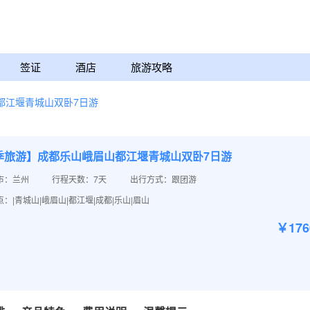
签证
酒店
旅游攻略
都江堰青城山双卧7日游
季旅游】成都乐山峨眉山都江堰青城山双卧7日游
市：兰州
行程天数：7天
出行方式：跟团游
：|青城山|峨眉山|都江堰|成都|乐山|眉山
￥17