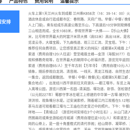
排
产品特色
费用说明
温馨提示
火车上第1天兰州火车到成都 兰州乘K858次（16：39-14：0
酒店休息或自行逛成都市区：春熙路、天府广场。早餐√ 中餐√ 晚餐
程安排
人上门接)，乘车经成乐高速公路至乐山，下高速后10分钟到观佛
三山相连而成，全长1083米，参观世界第一大佛——【乐山大佛
米，比号称世界最大的阿富汗米昂大佛（高53米）高出18米，是
览凌云寺，大雄宝殿，下九曲栈道、观三江汇流、灵宝塔。下午：
推荐任何自费项目，让您感受真正意义的纯玩！成都第4天峨眉 
索道（费用自理120/人往返）登至峨眉主峰—金顶（海拔3077
观和佛教奇观等，在世界最大的朝拜中心祈福许愿，游览完毕返回
索道（费用自理65/人）至千年古刹【万年寺】（费用自理10元/
骑象，随后参观白龙洞、清音阁、一线天、黑龙江栈道、自然生态
一集合，返回成都散团。 早餐√ 中餐√ 晚餐(无) 成都第5天都江郾
集合地点），出发经川西平原前往天府源头-—都江堰市，车览上
入离堆公园，游览川西第一名园--清溪园、堰功道、卧铁、张松
（公元前227年）蜀郡守李冰在岷江上修建的中华第一古堰-被列
泄洪坝、观鱼嘴分水堤。过安澜索桥，隔着岷江内江观看在5.12
茶马古道可观看都江堰与二王庙在历史变迁中的照片。下午：午餐后
祥地——【青城山】（游览时间安排在3个小时左右），从山门进
然图画坊或乘坐游船经月城湖（费用自理往返10元/人）和索道至
岗的山脊上，是一座十角重檐式的清代亭阁；经山荫亭、凝翠桥、
下山，感受青城山空翠四合，峰峦、溪谷、宫观皆掩映于繁茂苍翠