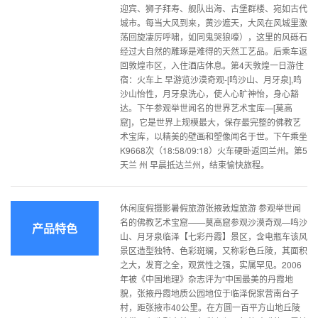
迎宾、狮子拜寿、舰队出海、古堡群楼、宛如古代
城市。每当大风到来，黄沙遮天，大风在风城里激
荡回旋凄厉呼啸，如同鬼哭狼嚎），这里的风砾石
经过大自然的雕琢是难得的天然工艺品。后乘车返
回敦煌市区，入住酒店休息。第4天敦煌一日游住
宿：火车上 早游览沙漠奇观-[鸣沙山、月牙泉],鸣
沙山怡性，月牙泉洗心，使人心旷神怡，身心豁
达。下午参观举世闻名的世界艺术宝库—[莫高
窟]，它是世界上规模最大，保存最完整的佛教艺
术宝库，以精美的壁画和塑像闻名于世。下午乘坐
K9668次（18:58/09:18）火车硬卧返回兰州。第5
天兰 州 早晨抵达兰州，结束愉快旅程。
休闲度假摄影暑假旅游张掖敦煌旅游 参观举世闻
名的佛教艺术宝窟——莫高窟参观沙漠奇观—鸣沙
产品特色
山、月牙泉临泽【七彩丹霞】景区，含电瓶车该风
景区造型独特、色彩斑斓，又称彩色丘陵，其面积
之大，发育之全，观赏性之强，实属罕见。2006
年被《中国地理》杂志评为“中国最美的丹霞地
貌，张掖丹霞地质公园地位于临泽倪家营南台子
村，距张掖市40公里。在方圆一百平方山地丘陵