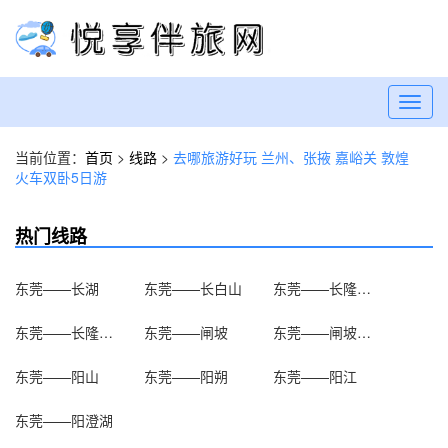
Toggl
navig
当前位置：
首页
>
线路
>
去哪旅游好玩 兰州、张掖 嘉峪关 敦煌
火车双卧5日游
热门线路
东莞——长湖
东莞——长白山
东莞——长隆欢乐世界
东莞——长隆水上乐园
东莞——闸坡
东莞——闸坡大角湾
东莞——阳山
东莞——阳朔
东莞——阳江
东莞——阳澄湖