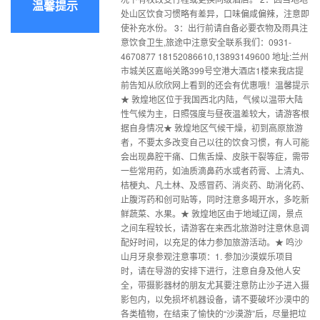
温馨提示
处山区饮食习惯略有差异，口味偏咸偏辣，注意即
使补充水份。 3：出行前请自备必要衣物及雨具注
意饮食卫生,旅途中注意安全联系我们：0931-
4670877 18152086610,13893149600 地址:兰州
市城关区嘉峪关路399号空港大酒店1楼来我店提
前告知从欣欣网上看到的还会有优惠哦！温馨提示
★ 敦煌地区位于我国西北内陆，气候以温带大陆
性气候为主，日照强度与昼夜温差较大，请游客根
据自身情况★ 敦煌地区气候干燥，初到高原旅游
者，不要太多改变自己以往的饮食习惯，有人可能
会出现鼻腔干痛、口焦舌燥、皮肤干裂等症，需带
一些常用药，如油质滴鼻药水或者药膏、上清丸、
桔梗丸、凡土林、及感冒药、消炎药、助消化药、
止腹泻药和创可贴等，同时注意多喝开水，多吃新
鲜蔬菜、水果。★ 敦煌地区由于地域辽阔，景点
之间车程较长，请游客在来西北旅游时注意休息调
配好时间，以充足的体力参加旅游活动。★ 鸣沙
山月牙泉参观注意事项：1. 参加沙漠娱乐项目
时，请在导游的安排下进行，注意自身及他人安
全，带摄影器材的朋友尤其要注意防止沙子进入摄
影包内，以免损坏机器设备，请不要破坏沙漠中的
各类植物，在结束了愉快的“沙漠游”后，尽量把垃