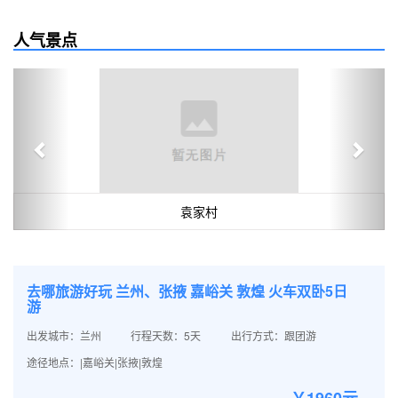
人气景点
Previous
Next
袁家村
去哪旅游好玩 兰州、张掖 嘉峪关 敦煌 火车双卧5日
游
出发城市：兰州
行程天数：5天
出行方式：跟团游
途径地点：|嘉峪关|张掖|敦煌