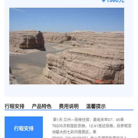
￥1960元
行程安排
产品特色
费用说明
温馨提示
第1天 兰州—张掖住宿：嘉峪关早07：45乘
T9205次软座赴张掖，12:41抵达张掖，后参观亚
行程安排
洲最大的七彩丹霞景区，乘
T9203（20:45/22:55）坐火车硬座赴嘉峪关入