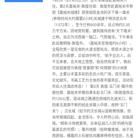
住。第2天嘉峪关-敦煌住宿：敦煌早赴嘉峪关市参
观【嘉峪关城楼】感受固若金汤的天下第一雄关
(参观时间大约需要2小时)关城建于明洪武五年
（1372年），至今已有600余年，总占地约3.35
万平方米。因地势险要，建筑雄伟而有“天下雄关”
之称。自古为河西第一隘口，气势雄浑。下午乘车
赴丝路明珠-敦煌市。（嘉峪关至敦煌约5小时），
全程欣赏一望无垠的大漠戈壁风光，感受大漠之中
的荒凉与寂寥，正如诗中所写，“前不见古人，后
不见来者，念天地之悠悠，独沧然而涕下”。晚后
可自逛被誉为敦煌“夜宴图”和“风情图”的沙洲夜
市，主要以丰富多彩的名优小吃广场，音乐茶座、
文化娱乐、书画工艺为主体的夜市服务区。活动完
毕后入住酒店休息！！ 第3天 敦煌-玉门关-雅丹地
貌住宿：嘉峪关早餐后乘车赴玉门关（距敦煌西北
约120公里，是丝绸之路通往西域的北道关口，和
田美玉源源不断的经此关输入中原，故称“玉门
关”）；汉长城（如今的汉长城以是断臂残猿，但
当年狼烟四起、金戈铁马，令人砰然心动，如临其
境。“醉卧沙场君莫笑、古来征战几人回”的绝句是
最真实的写照）；雅丹地貌（俗称魔鬼城，由于风
雨剥蚀，裸露的土石被狂风雕琢得奇形怪状，孔雀