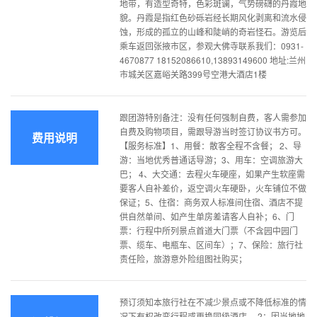
地带，有造型奇特，色彩斑谰，气势磅礴的丹霞地
貌。丹霞是指红色砂砾岩经长期风化剥离和流水侵
蚀，形成的孤立的山峰和陡峭的奇岩怪石。游览后
乘车返回张掖市区，参观大佛寺联系我们：0931-
4670877 18152086610,13893149600 地址:兰州
市城关区嘉峪关路399号空港大酒店1楼
跟团游特别备注：没有任何强制自费，客人需参加
自费及购物项目，需跟导游当时签订协议书方可。
费用说明
【服务标准】1、用餐：散客全程不含餐； 2、导
游：当地优秀普通话导游；3、用车：空调旅游大
巴； 4、大交通：去程火车硬座，如果产生软座需
要客人自补差价，返空调火车硬卧，火车铺位不做
保证；5、住宿：商务双人标准间住宿、酒店不提
供自然单间、如产生单房差请客人自补；6、门
票：行程中所列景点首道大门票（不含园中园门
票、缆车、电瓶车、区间车）；7、保险：旅行社
责任险，旅游意外险组图社购买；
预订须知本旅行社在不减少景点或不降低标准的情
况下有权改变行程或更换同级酒店。 2：因当地地