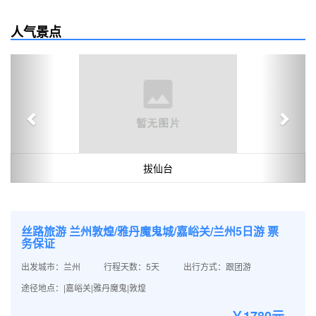
人气景点
Previous
Next
拔仙台
丝路旅游 兰州敦煌/雅丹魔鬼城/嘉峪关/兰州5日游 票
务保证
出发城市：兰州
行程天数：5天
出行方式：跟团游
途径地点：|嘉峪关|雅丹魔鬼|敦煌