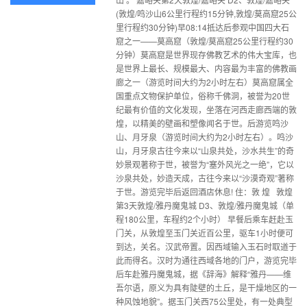
(敦煌/鸣沙山6公里行程约15分钟,敦煌/莫高窟25公
里行程约30分钟)早08:14抵达后参观中国四大石
窟之一——莫高窟（敦煌/莫高窟25公里行程约30
分钟）莫高窟是世界现存佛教艺术的伟大宝库，也
是世界上最长、规模最大、内容最为丰富的佛教画
廊之一（游览时间大约为2小时左右）莫高窟属全
国重点文物保护单位，俗称千佛洞，被誉为20世
纪最有价值的文化发现，坐落在河西走廊西端的敦
煌，以精美的壁画和塑像闻名于世。后游览鸣沙
山、月牙泉（游览时间大约为2小时左右）。鸣沙
山，月牙泉古往今来以“山泉共处，沙水共生”的奇
妙景观著称于世，被誉为“塞外风光之一绝”，它以
沙泉共处，妙造天成，古往今来以“沙漠奇观”著称
于世。游览完毕后返回酒店休息! 住：敦 煌 敦煌
第3天敦煌/雅丹魔鬼城 D3、敦煌/雅丹魔鬼城（单
程180公里，车程约2个小时） 早餐后乘车赶赴玉
门关，从敦煌至玉门关近百公里，驱车1小时便可
到达，关名。汉武帝置。因西域输入玉石时取道于
此而得名。汉时为通往西域各地的门户，游览完毕
后车赴雅丹魔鬼城，据《辞海》解释“雅丹——维
吾尔语，原义为具有陡壁的土丘，是干燥地区的一
种风蚀地貌”。据玉门关西75公里处，有一处典型