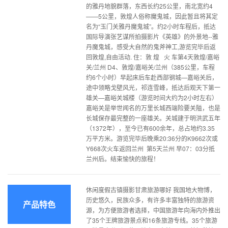
的雅丹地貌群落，东西长约25公里，南北宽约4
——5公里，敦煌人俗称魔鬼城，因此暂且将其定
名为“玉门关雅丹魔鬼城”。约2小时车程后，抵达
国际导演张艺谋所拍摄影片《英雄》的外景地--雅
丹魔鬼城，感受大自然的鬼斧神工,游览完毕后返
回敦煌,自由活动. 住：敦 煌 火 车第4天敦煌/嘉峪
关/兰州 D4、敦煌/嘉峪关/兰州（385公里，车程
约6个小时）早起床后车赴西部钢城—嘉峪关后，
途中领略戈壁风光，祁连雪峰，抵达后观天下第一
雄关—嘉峪关城楼（游览时间大约为2小时左右）
嘉峪关是举世闻名的万里长城西端险要关隘，也是
长城保存最完整的一座雄关。关城建于明洪武五年
（1372年），至今已有600余年，总占地约3.35
万平方米。游览完毕后晚乘20:36分的K9662次或
Y668次火车返回兰州 第5天兰州 早07：03分抵
兰州后。结束愉快的旅程！
休闲度假古镇摄影甘肃旅游哪好 我国地大物博，
历史悠久，民族众多，有许多丰富独特的旅游资
产品特色
源，为方便旅游者选择，中国旅游年向海内外推出
了35个王牌旅游景点和16条旅游专线。35个旅游