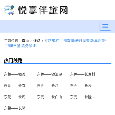
Toggl
navig
当前位置：
首页
>
线路
>
丝路旅游 兰州敦煌/雅丹魔鬼城/嘉峪关/
兰州5日游 票务保证
热门线路
东莞——银滩
东莞——镜泊湖
东莞——长寿村
东莞——长春
东莞——长江
东莞——长沙
东莞——长湖
东莞——长白山
东莞——长隆欢乐世界
东莞——长隆水上乐园