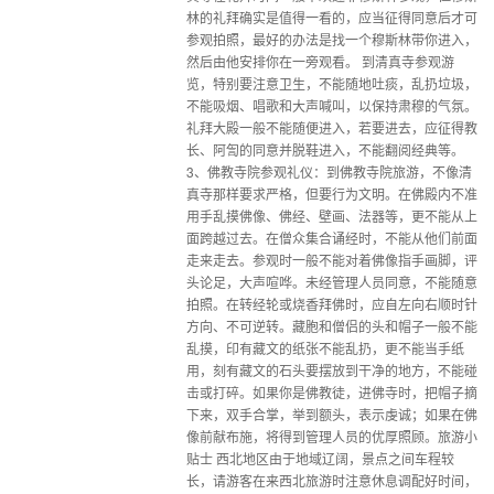
林的礼拜确实是值得一看的，应当征得同意后才可
参观拍照，最好的办法是找一个穆斯林带你进入，
然后由他安排你在一旁观看。 到清真寺参观游
览，特别要注意卫生，不能随地吐痰，乱扔垃圾，
不能吸烟、唱歌和大声喊叫，以保持肃穆的气氛。
礼拜大殿一般不能随便进入，若要进去，应征得教
长、阿訇的同意并脱鞋进入，不能翻阅经典等。
3、佛教寺院参观礼仪：到佛教寺院旅游，不像清
真寺那样要求严格，但要行为文明。在佛殿内不准
用手乱摸佛像、佛经、壁画、法器等，更不能从上
面跨越过去。在僧众集合诵经时，不能从他们前面
走来走去。参观时一般不能对着佛像指手画脚，评
头论足，大声喧哗。未经管理人员同意，不能随意
拍照。在转经轮或烧香拜佛时，应自左向右顺时针
方向、不可逆转。藏胞和僧侣的头和帽子一般不能
乱摸，印有藏文的纸张不能乱扔，更不能当手纸
用，刻有藏文的石头要摆放到干净的地方，不能碰
击或打碎。如果你是佛教徒，进佛寺时，把帽子摘
下来，双手合掌，举到额头，表示虔诚；如果在佛
像前献布施，将得到管理人员的优厚照顾。旅游小
贴士 西北地区由于地域辽阔，景点之间车程较
长，请游客在来西北旅游时注意休息调配好时间，