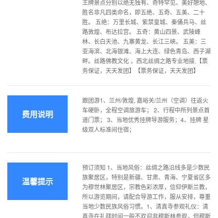
王牌景点分别以绝无独有、奇特罕见、美好憩地、
胜名非凡四类命名，即五绝、五奇、五美、二十
胜。 五绝：万里长城、紫禁皇城、秦俑兵马、丝
路敦煌、布达拉宫。 五奇：黄山四景、武陵峰
林、长白天池、九寨黄龙、长江三峡。 五美：三
亚海滨、北海银滩、海上大连、绿色青岛、西子湖
畔。丝路佛教文化 ，西北丝绸之路专业地接.【票
务保证，天天发团】【票务保证，天天发团】
跟团游1、兰州/敦煌, 嘉峪关/兰州（空调）往返火
车硬卧，全程空调旅游车； 2、行程中所列景点首
费用说明
道门票； 3、当地优秀挂牌导游服务；4、挂牌 星
级双人标准间住宿；
预订须知 1、当地风俗：丝绸之路沿线多是少数民
族聚居区，特别是新疆、甘肃、青海、宁夏省区多
温馨提示
为穆世林聚居区，宗教色彩浓厚，信仰伊斯兰教，
所以游览期间，请配合导游工作，服从安排，尊重
当地少数民族风俗习惯。1、清真寺参观礼仪：清
真寺在礼拜时间一般不欢迎非穆斯林参观，但穆斯