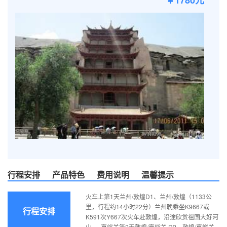
￥1780元
行程安排
产品特色
费用说明
温馨提示
火车上第1天兰州/敦煌D1、兰州/敦煌（1133公
里，行程约14小时22分）兰州晚乘坐K9667或
行程安排
K591次Y667次火车赴敦煌，沿途欣赏祖国大好河
山 。 嘉峪关第2天敦煌/嘉峪关 D2、敦煌/嘉峪关