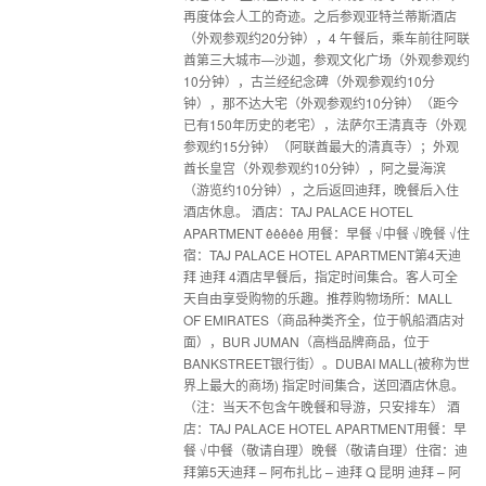
再度体会人工的奇迹。之后参观亚特兰蒂斯酒店
（外观参观约20分钟），4 午餐后，乘车前往阿联
酋第三大城市—沙迦，参观文化广场（外观参观约
10分钟），古兰经纪念碑（外观参观约10分
钟），那不达大宅（外观参观约10分钟）（距今
已有150年历史的老宅），法萨尔王清真寺（外观
参观约15分钟）（阿联酋最大的清真寺）；外观
酋长皇宫（外观参观约10分钟），阿之曼海滨
（游览约10分钟），之后返回迪拜，晚餐后入住
酒店休息。 酒店：TAJ PALACE HOTEL
APARTMENT êêêêê 用餐：早餐 √中餐 √晚餐 √住
宿：TAJ PALACE HOTEL APARTMENT第4天迪
拜 迪拜 4酒店早餐后，指定时间集合。客人可全
天自由享受购物的乐趣。推荐购物场所：MALL
OF EMIRATES（商品种类齐全，位于帆船酒店对
面），BUR JUMAN（高档品牌商品，位于
BANKSTREET银行街）。DUBAI MALL(被称为世
界上最大的商场) 指定时间集合，送回酒店休息。
（注：当天不包含午晚餐和导游，只安排车） 酒
店：TAJ PALACE HOTEL APARTMENT用餐：早
餐 √中餐（敬请自理）晚餐（敬请自理）住宿：迪
拜第5天迪拜 – 阿布扎比 – 迪拜 Q 昆明 迪拜 – 阿