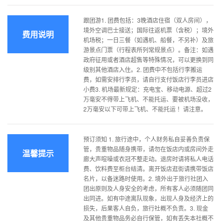
跟团游1. 团费包括：3晚酒店住宿（双人房间），
境外空调巴士接送；国际往返机票（含税）；境外
费用说明
机场税；一日三餐（如遇机、船餐，不另补）及旅
游景点门票（行程表所列常规景点）。备注：如遇
政府征用或者酒店超售等特殊情况，可以更换到同
级别其他酒店入住。2. 团费中不包括行李搬运
费，如需安排行李员，请自行支付饭店行李员进店
小费3. 机场最新规定：充电宝、移动电源、超过2
万毫安不得带上飞机、不能托运、要被机场没收，
2万毫安以下可带上飞机、不能托运 ！请注意。
预订须知 1. 旅行途中，个人财务私自妥善负责保
管，贵重物品随身携带，请勿在饭店内或房间外走
温馨提示
廊大声喧噪或衣冠不整走动。退房时请将私人电话
费、饮料费至柜台结清。离开饭店逛街请携带饭店
名片，以备迷路时使用。2. 境外出于旅行社团入
团出原则及人身安全的考虑，所有客人必须随团同
出同进。如有中途离队现象，出现人身及经济上的
损失，后果客人自负，旅行社概不负责。3. 现金
及其他贵重物品务必自行保管，如有丢失本社概不