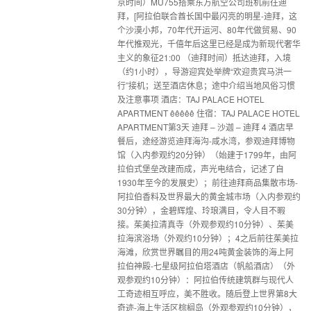
京时间）MU755搭乘东方航空公司班机前往迪
拜，[阿拉伯联合酋长国中最闪亮的明星-迪拜，这
个沙漠小邦，70年代开运河、80年代做贸易、90
年代推观光，千僖年后这里已经是成为新现代奢华
主义的象征21:00 （迪拜时间）抵达迪拜，入境
（约1小时），导游迎宾处举牌“欢迎贵宾马洪一
行”接机；送至酒店休息；途中介绍当地风俗习惯
及注意事项 酒店：TAJ PALACE HOTEL
APARTMENT êêêêê 住宿：TAJ PALACE HOTEL
APARTMENT第3天 迪拜 – 沙迦 – 迪拜 4 酒店早
餐后，途经游览迪拜海沟-咸水湾，参观迪拜博物
馆（入内参观约20分钟）（始建于1799年，由阿
拉伯式堡垒改建而成，声光电结合，记述了自
1930年至今的发展史）；前往迪拜商品集散市场-
阿拉伯香料及世界最大的黄金城市场（入内参观约
30分钟），金碧辉煌、玲琅满目，令人目不暇
接。茱美拉清真寺（外观参观约10分钟）、茱美
拉海滨浴场（外观约10分钟）；4之后前往茱美拉
海滩，欣赏世界瞩目的用24吨黄金装饰的海上阿
拉伯神殿-七星级阿拉伯塔酒店（帆船酒店）（外
观参观约10分钟）：阿拉伯传统建筑群与现代人
工奇迹相互呼应，美不胜收。随后登上世界第8大
奇迹-海上生活区棕榈岛（外观参观约10分钟），