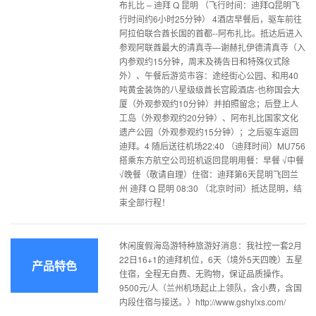
布扎比 – 迪拜 Q 昆明 （飞行时间：迪拜Q昆明飞
行时间约6小时25分钟） 4酒店早餐后，驱车前往
阿拉伯联合酋长国的首都--阿布扎比。抵达后进入
参观阿联酋最大的清真寺—谢赫扎伊德清真寺（入
内参观约15分钟，周末及祷告日和特殊仪式除
外）、午餐后游览市容：途经街心公园、和用40
吨黄金装饰的八星级级酋长宫殿酒店-也称国会大
厦（外观参观约10分钟）并拍照留念；后登上人
工岛（外观参观约20分钟）、阿布扎比国家文化
遗产公园（外观参观约15分钟）；之后驱车返回
迪拜。4 随后送往机场22:40 （迪拜时间）MU756
搭乘东方航空公司班机返回昆明用餐：早餐 √中餐
√晚餐（敬请自理）住宿：迪拜第6天昆明飞回兰
州 迪拜 Q 昆明 08:30 （北京时间）抵达昆明，结
束全部行程！
休闲度假海岛游特种旅游好消息：我社控一套2月
22日16+1的迪拜机位，6天（境外5天四晚）五星
产品特色
住宿，全程无自费、无购物，保证品质操作。
9500元/人（兰州机场起止上领队，含小费，含国
内段住宿与接送。）http://www.gshylxs.com/