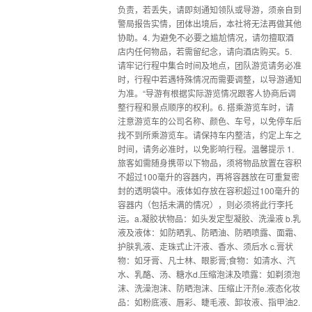
负责，若丢失，请即刻通知领队或导游，须亲自到
警局报告实情，团体出境后，本社将无法再做其他
协助。4. 为避免不必要之尴尬情况，请勿擅取酒
店内任何物品，若需留纪念，请向酒店购买。5.
请牢记行程中集合时间及地点，团队游览请务必准
时，行程中若遇特殊情况而需要调整，以导游通知
为准。“导游有根据实际游览情况跟客人协商后调
整行程和景点顺序的权利。6. 搭乘游览车时，请
注意游览车的公司名称、颜色、车号，以免停车后
找不到所乘游览车。请保持车内整洁，约定上车之
时间，请务必准时，以免影响行程。温馨提示 1.
旅客如需随身携带以下物品，须将物品放置在容积
不超过100毫升的容器内，再将容器放在可重复密
封的透明袋中。液体如存放在容积超过100毫升的
容器内（包括未满的情况），则必须将此行李托
运。a.凝胶状物品：如头发定型凝胶、洗澡液 b.乳
液及液体：如防晒乳、防晒油、防晒喷露、面霜、
护肤乳液、走珠式止汗液、香水、须后水 c.膏状
物：如牙膏、凡士林、眼影膏;食物：如清水、汽
水、乳酪、汤、糖水d.压缩泡沫及喷露：如剃须泡
沫、洗澡泡沫、防晒泡沫、压缩止汗剂e.液态化妆
品：如粉底液、唇彩、睫毛液、卸妆液、指甲油2.