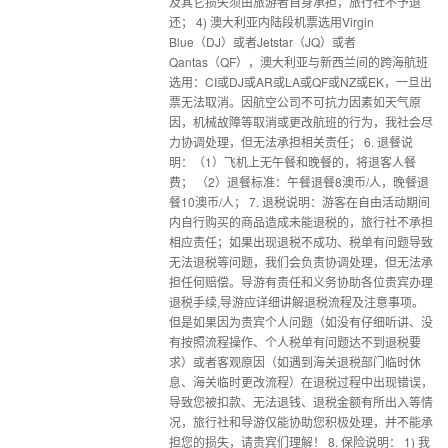
及其它损失须由旅游者自身承担，旅行社不予退
还； 4) 澳大利亚内陆段机票选用Virgin
Blue（DJ）或者Jetstar（JQ）或者
Qantas（QF），澳大利亚与新西兰间的跨海航班
选用：CI或DJ或AR或LA或QF或NZ或EK，一旦出
票无法取消。因航空公司不可抗力因素如天气原
因，机械故障等取消或更改航班的行为，我社会尽
力协调处理，但无法承担相关责任； 6. 退餐说
明：（1）飞机上无午餐和晚餐的，将退客人餐
费； （2）退餐标准：午餐退餐8澳币/人，晚餐退
餐10澳币/人； 7. 退税说明：游客在自由活动期间
内自行购买的商品造成未能退税的，旅行社不承担
相应责任；如果出现退税不成功、税单有问题导致
无法退税等问题，我们会负责协调处理，但无法承
担任何赔偿。导游有责任和义务协助各位贵宾办理
退税手续,导游应详细讲解退税流程及注意事项。
但是如果因为贵宾个人问题（如没有仔细听讲、没
有按照流程操作、个人税单有问题达不到退税要
求）或者客观原因（如遇到海关退税部门临时休
息、海关临时更改流程）在退税过程中出现错误，
导致您被扣款、无法退钱、退税金额有所出入等情
况，旅行社和导游仅能协助您积极处理，并不能承
担您的损失，请贵宾们理解！ 8. 保险说明： 1) 我