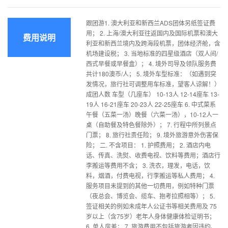
跟团游1. 澳大利亚和新西兰ADS团体另纸签证费
用； 2. 上海/澳大利亚往返国内及国际机票和澳大
费用说明
利亚和新西兰境内及跨海段机票，团体经济舱，含
机场建设税； 3. 当地标准的四星级酒店（双人间/
西式早餐或早餐盒）； 4. 境外司导及领队服务费
共计180澳币/人； 5. 境外车型标准：（如遇到突
发情况，旅行社可调整用车标准，望客人谅解！）
成团人数 车型（几座车） 10-13人 12-14座车 13-
19人 16-21座车 20-23人 22-25座车 6. 中式菜系
午餐（五菜一汤）晚餐（六菜一汤），10-12人一
桌（自助餐及特色餐除外）； 7. 行程中所列景点
门票； 8. 旅行社责任险； 9. 境外旅游意外伤害保
险； 二. 不含项目： 1. 护照费用； 2. 酒店内电
话、传真、洗熨、收费电视、饮料等费用；酒店行
李搬运等费用不含； 3. 洗衣，理发，电话，饮
料，烟酒，付费电视，行李搬运等私人费用； 4.
服务项目未提到的其他一切费用，例如特种门票
（夜总会、博览会、缆车、抱考拉照相等）； 5.
签证相关的例如未成年人公证书等相关费用及 75
岁以上（含75岁）老年人身体健康体检证明书；
6. 单人房差； 7. 旅游费用不包括旅游者因违约、