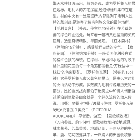
擎天水柱倾泻而出，蔚为奇观，成为罗托鲁瓦的最
佳地标。毛利人的古老房屋,经过修缮后集中在这
里，村的中央有一处展览所,内部陈列了毛利人独
特的雕刻品,是游客了解毛利族文化的最佳场所。
【毛利皇宫】（外观，停留约20分钟）在芳草萋
萋的绿色坪圃远处，耸立着一幢桔黄色屋顶的英式
建筑，造型奇特精致、华丽美观。 【红木森林】
（停留约15分钟），感受新鲜自然的空气。 【政
府花园】（停留约20分钟）一座英国伊利莎白式
的橘红色顶的群楼，在绿树、草地和水池的衬映下
格外显眼花园的每一个角落都能看见“万绿丛中一
抹红”的色彩搭配。【罗托鲁瓦湖】（停留约15分
钟）它是罗托鲁瓦市区著名的景点，是由远古时期
的火山活动中形成，多数成为毛利传说与历史的一
部分，比如幽灵战舟飘泊于迷雾之中和情人悄悄游
过湖泊到隐秘处幽会就是一个经久流传的动人传
说。用餐：早餐 √中餐 √晚餐 √住宿：罗托鲁瓦第
8天罗托鲁瓦  奥克兰（ROTORUA –
AUCKLAND） 早餐后，游览：【爱歌顿牧场】
（入内参观，约1小时）爱歌顿牧场内坡地逶逦、
林木葱茏、芳草萋萋、地域辽阔，不同品种的牛、
羊、鹿、鸵鸟散落其中，一派诱人的田园牧歌景