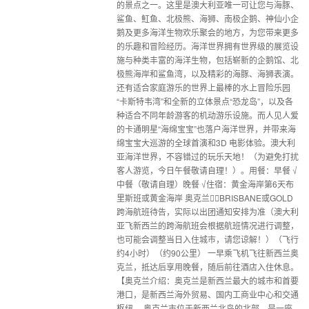
的景点之一。这里是澳大利亚唯一可让您与海豚、
鲨鱼、魟鱼、北极熊、海狮、南极企鹅、神仙小企
鹅及更多海洋生物欢乐聚会的地方，为您带来更多
的乐趣和冒险经历。海洋世界拥有世界级的展览设
施与种类丰富的海洋生物，包括崭新的企鹅馆、北
极熊海岸和鲨鱼湾，以及精彩的海豚、海狮表演。
还有适合家庭游乐的世界上最棒的水上冒险乐园
“卡斯特韦湾”和全新的立体景点“恐龙岛”，以及各
种适合不同年龄游客的机动游乐设施。而人见人爱
的卡通明星“海绵宝宝”也落户海洋世界，并带来海
绵宝宝大巡游的全球首演和3D 电影体验。澳大利
亚海洋世界，不容错过的玩乐天地！（为避免打扰
客人游览，今日午餐敬请自理！）。用餐：早餐 √
中餐（敬请自理）晚餐 √住宿：黄金海岸第6天布
里斯班或黄金海岸 奥克兰（BRISBANE或GOLD
跨海航班待告，实际以出团通知安排为准（澳大利
亚飞新西兰的跨海航班会根据航班情况进行调整，
也可能会调整当日入住城市，请您谅解！）（飞行
约4小时）（约90公里） 一早乘飞机飞往新西兰奥
克兰，抵达后享用晚餐，随后前往酒店入住休息。
【奥克兰介绍：奥克兰是新西兰最大的城市和首要
港口，是新西兰海外贸易、国内工商业中心和交通
枢纽。 奥克兰市位于新西兰北岛的北部，是一座