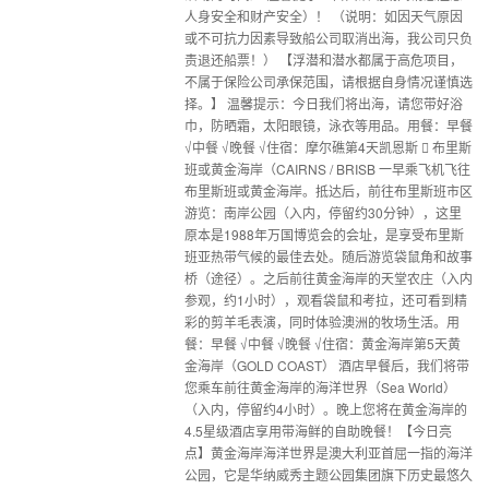
人身安全和财产安全）！ （说明：如因天气原因
或不可抗力因素导致船公司取消出海，我公司只负
责退还船票！） 【浮潜和潜水都属于高危项目，
不属于保险公司承保范围，请根据自身情况谨慎选
择。】 温馨提示：今日我们将出海，请您带好浴
巾，防晒霜，太阳眼镜，泳衣等用品。用餐：早餐
√中餐 √晚餐 √住宿：摩尔礁第4天凯恩斯  布里斯
班或黄金海岸（CAIRNS / BRISB 一早乘飞机飞往
布里斯班或黄金海岸。抵达后，前往布里斯班市区
游览：南岸公园（入内，停留约30分钟），这里
原本是1988年万国博览会的会址，是享受布里斯
班亚热带气候的最佳去处。随后游览袋鼠角和故事
桥（途径）。之后前往黄金海岸的天堂农庄（入内
参观，约1小时），观看袋鼠和考拉，还可看到精
彩的剪羊毛表演，同时体验澳洲的牧场生活。用
餐：早餐 √中餐 √晚餐 √住宿：黄金海岸第5天黄
金海岸（GOLD COAST） 酒店早餐后，我们将带
您乘车前往黄金海岸的海洋世界（Sea World）
（入内，停留约4小时）。晚上您将在黄金海岸的
4.5星级酒店享用带海鲜的自助晚餐！【今日亮
点】黄金海岸海洋世界是澳大利亚首屈一指的海洋
公园，它是华纳威秀主题公园集团旗下历史最悠久