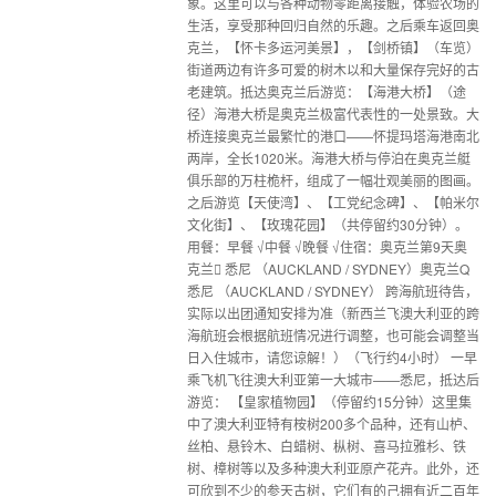
象。这里可以与各种动物零距离接触，体验农场的
生活，享受那种回归自然的乐趣。之后乘车返回奥
克兰，【怀卡多运河美景】，【剑桥镇】（车览）
街道两边有许多可爱的树木以和大量保存完好的古
老建筑。抵达奥克兰后游览：【海港大桥】（途
径）海港大桥是奥克兰极富代表性的一处景致。大
桥连接奥克兰最繁忙的港口——怀提玛塔海港南北
两岸，全长1020米。海港大桥与停泊在奥克兰艇
俱乐部的万柱桅杆，组成了一幅壮观美丽的图画。
之后游览【天使湾】、【工党纪念碑】、【帕米尔
文化街】、【玫瑰花园】（共停留约30分钟）。
用餐：早餐 √中餐 √晚餐 √住宿：奥克兰第9天奥
克兰 悉尼 （AUCKLAND / SYDNEY）奥克兰Q
悉尼 （AUCKLAND / SYDNEY） 跨海航班待告，
实际以出团通知安排为准（新西兰飞澳大利亚的跨
海航班会根据航班情况进行调整，也可能会调整当
日入住城市，请您谅解！）（飞行约4小时） 一早
乘飞机飞往澳大利亚第一大城市——悉尼，抵达后
游览： 【皇家植物园】（停留约15分钟）这里集
中了澳大利亚特有桉树200多个品种，还有山栌、
丝柏、悬铃木、白蜡树、枞树、喜马拉雅杉、铁
树、樟树等以及多种澳大利亚原产花卉。此外，还
可欣到不少的参天古树，它们有的己拥有近二百年