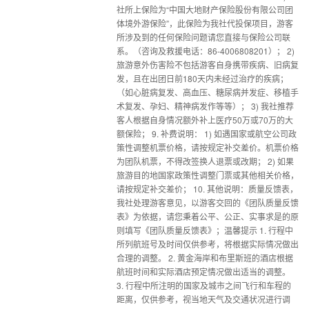
社所上保险为“中国大地财产保险股份有限公司团
体境外游保险”，此保险为我社代投保项目，游客
所涉及到的任何保险问题请您直接与保险公司联
系。（咨询及救援电话：86-4006808201）； 2)
旅游意外伤害险不包括游客自身携带疾病、旧病复
发，且在出团日前180天内未经过治疗的疾病；
（如心脏病复发、高血压、糖尿病并发症、移植手
术复发、孕妇、精神病发作等等）； 3) 我社推荐
客人根据自身情况额外补上医疗50万或70万的大
额保险； 9. 补费说明： 1) 如遇国家或航空公司政
策性调整机票价格，请按规定补交差价。机票价格
为团队机票，不得改签换人退票或改期； 2) 如果
旅游目的地国家政策性调整门票或其他相关价格，
请按规定补交差价； 10. 其他说明：质量反馈表，
我社处理游客意见，以游客交回的《团队质量反馈
表》为依据，请您秉着公平、公正、实事求是的原
则填写《团队质量反馈表》；温馨提示 1. 行程中
所列航班号及时间仅供参考，将根据实际情况做出
合理的调整。 2. 黄金海岸和布里斯班的酒店根据
航班时间和实际酒店预定情况做出适当的调整。
3. 行程中所注明的国家及城市之间飞行和车程的
距离，仅供参考，视当地天气及交通状况进行调