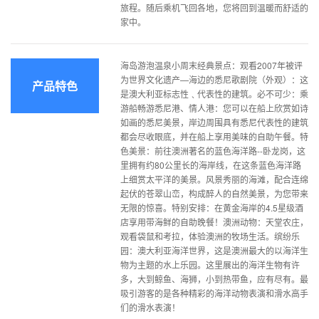
旅程。随后乘机飞回各地，您将回到温暖而舒适的
家中。
海岛游泡温泉小周末经典景点：观看2007年被评
为世界文化遗产—海边的悉尼歌剧院（外观）：这
产品特色
是澳大利亚标志性﹑代表性的建筑。必不可少：乘
游船畅游悉尼港、情人港：您可以在船上欣赏如诗
如画的悉尼美景，岸边周围具有悉尼代表性的建筑
都会尽收眼底，并在船上享用美味的自助午餐。特
色美景：前往澳洲著名的蓝色海洋路--卧龙岗，这
里拥有约80公里长的海岸线，在这条蓝色海洋路
上细赏太平洋的美景。风景秀丽的海滩，配合连绵
起伏的苍翠山峦，构成醉人的自然美景，为您带来
无限的惊喜。特别安排：在黄金海岸的4.5星级酒
店享用带海鲜的自助晚餐！澳洲动物：天堂农庄，
观看袋鼠和考拉，体验澳洲的牧场生活。缤纷乐
园：澳大利亚海洋世界，这是澳洲最大的以海洋生
物为主题的水上乐园。这里展出的海洋生物有许
多，大到鲸鱼、海狮，小到热带鱼，应有尽有。最
吸引游客的是各种精彩的海洋动物表演和滑水高手
们的滑水表演！