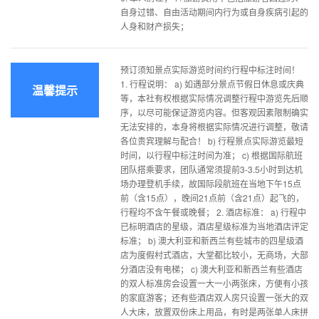
自身过错、自由活动期间内行为或自身疾病引起的
人身和财产损失；
预订须知景点实际游览时间约行程中标注时间！
1. 行程说明： a) 如遇部分景点节假日休息或庆典
温馨提示
等，本社有权根据实际情况调整行程中游览先后顺
序，以尽可能保证游览内容。但客观因素限制确实
无法安排的，本身将根据实际情况进行调整，敬请
各位贵宾理解与配合！ b) 行程景点实际游览最短
时间，以行程中标注时间为准； c) 根据国际航班
团队搭乘要求，团队通常须提前3-3.5小时到达机
场办理登机手续，故国际段航班在当地下午15点
前（含15点），晚间21点前（含21点）起飞的，
行程均不含午餐或晚餐； 2. 酒店标准： a) 行程中
已标明酒店的星级，酒店星级标准为当地酒店评定
标准； b) 澳大利亚和新西兰有些城市的四星级酒
店为度假村式酒店，大堂都比较小，无商场，大部
分酒店没有电梯； c) 澳大利亚和新西兰有些酒店
的双人标准房会设置一大一小两张床，方便有小孩
的家庭游客；还有些酒店双人房只设置一张大的双
人大床，放置双份床上用品，有时是两张单人床拼