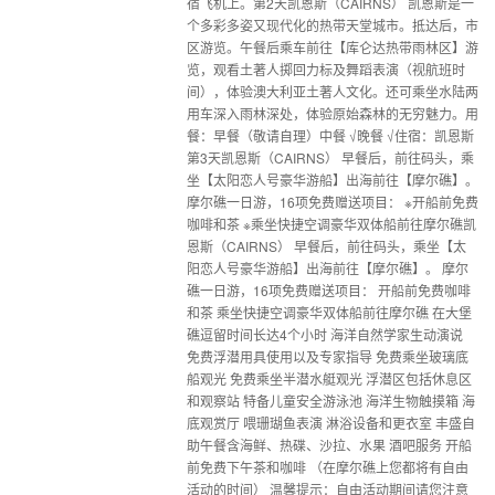
宿飞机上。第2天凯恩斯（CAIRNS） 凯恩斯是一
个多彩多姿又现代化的热带天堂城市。抵达后，市
区游览。午餐后乘车前往【库仑达热带雨林区】游
览，观看土著人掷回力标及舞蹈表演（视航班时
间），体验澳大利亚土著人文化。还可乘坐水陆两
用车深入雨林深处，体验原始森林的无穷魅力。用
餐：早餐（敬请自理）中餐 √晚餐 √住宿：凯恩斯
第3天凯恩斯（CAIRNS） 早餐后，前往码头，乘
坐【太阳恋人号豪华游船】出海前往【摩尔礁】。
摩尔礁一日游，16项免费赠送项目： ※开船前免费
咖啡和茶 ※乘坐快捷空调豪华双体船前往摩尔礁凯
恩斯（CAIRNS） 早餐后，前往码头，乘坐【太
阳恋人号豪华游船】出海前往【摩尔礁】。 摩尔
礁一日游，16项免费赠送项目： 开船前免费咖啡
和茶 乘坐快捷空调豪华双体船前往摩尔礁 在大堡
礁逗留时间长达4个小时 海洋自然学家生动演说
免费浮潜用具使用以及专家指导 免费乘坐玻璃底
船观光 免费乘坐半潜水艇观光 浮潜区包括休息区
和观察站 特备儿童安全游泳池 海洋生物触摸箱 海
底观赏厅 喂珊瑚鱼表演 淋浴设备和更衣室 丰盛自
助午餐含海鲜、热碟、沙拉、水果 酒吧服务 开船
前免费下午茶和咖啡 （在摩尔礁上您都将有自由
活动的时间） 温馨提示：自由活动期间请您注意