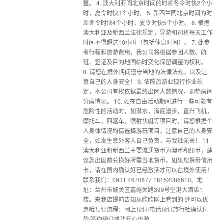
整。 4. 澳大利亚同北京时间的时差冬令时快2个小
时，夏令时快3个小时。 5. 新西兰同北京时间的时
差冬令时快4个小时，夏令时快5个小时。 6. 根据
澳大利亚及新西兰法律规定，导游和司机每天工作
时间不得超过10小时（包括休息时间）。 7. 此参
考行程和旅游费用，我公司将根据参团人数、航
班、签证及目的地国临时变化保留调整的权利。
8. 请您在境外期间遵守当地的法律法规，以及注
意自己的人身安全！ 9. 依照旅游业现行作业规
定，本公司有权依据最终出团人数情况，调整房间
分房情况。 10. 如在自由活动期间进行一些可能有
危险性的活动时，如潜水，海底漫步，直升飞机，
摩托车，四驱车，喷射快艇等项目时，请您根据个
人身体情况酌情选择游玩项目，注意自己的人身安
全，如发生意外客人自己负责，与我社无关！ 11.
澳大利亚和新西兰主要流通货币为澳币和纽币，建
议您出国前兑换好所需当地货币。如果您携带信用
卡，请在国内确认好已经激活才可以在境外使用！
联系我们：0931 4670877 18152086610。地
址：兰州市城关区嘉峪关路399号空港大酒店1
楼。来我店提前告知从欣欣网上看到的 还可以优
惠哦预订流程：网上预订/电话预订旅行社确认付
款/签约预订成功开心出游