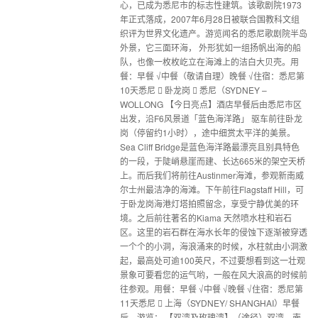
心，已成为悉尼市的标志性建筑。该歌剧院1973
年正式落成，2007年6月28日被联合国教科文组
织评为世界文化遗产。游览闻名的悉尼歌剧院半岛
外景，它三面环海， 外形犹如一组扬帆出海的船
队，也像一枚枚屹立在海滩上的洁白大贝壳。用
餐：早餐 √中餐（敬请自理）晚餐 √住宿：悉尼第
10天悉尼  卧龙岗  悉尼（SYDNEY –
WOLLONG 【今日亮点】酒店早餐后由悉尼市区
出发，沿F6风景道「蓝色海洋路」 驱车前往卧龙
岗（停留约1小时），途中细赏太平洋的美景。
Sea Cliff Bridge是蓝色海洋路最漂亮且别具特色
的一段，于陡峭悬崖而建、长达665米的架空天桥
上。而后我们将前往Austinmer海滩，参观新南威
尔士州最洁净的海滩。下午前往Flagstaff Hill，可
于卧龙岗海港灯塔拍照留念，享受宁静优美的环
境。之后前往著名的Kiama 天然喷水柱和岩石
区。这里的岩石群在海水长年的侵蚀下逐渐被穿透
一个个的小洞，海浪涌来的时候，水柱就由小洞激
起，最高处可逾100英尺，不过要想看到这一壮观
景象可要看您的运气哟，一般在风大浪高的时候前
往参观。用餐：早餐 √中餐 √晚餐 √住宿：悉尼第
11天悉尼  上海（SYDNEY/ SHANGHAI）早餐
后，游览： 【双湾及玫瑰湾】（途径）双湾，南