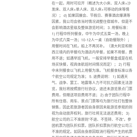
在一起，用时可拉开（概述为大小床、双人床+沙
发床、双人床+单人床、双人床+可移动的床等情
况）； d) 如果因展会、节假日、赛事酒店爆满等
因素，我公司会依当时情况调整住宿城市，但是不
会影响酒店星级及整体游览时间； 3. 用餐标准：
1) 行程中所列餐食，中午为中式五菜一汤，晚上
为中式六菜一汤；10-12人一桌（自助餐除外）；
用餐时间在飞机，船上不再另补。（澳大利亚和新
西兰境内的早餐均为酒店内早餐，如果不用餐，费
用不退；如遇早班飞机，一般安排早餐盒或是在机
场买快餐，视具体航班时间情况而定）； 2) 行程
中未列餐食以飞机上用餐为准。飞机餐食标准以各
个航空公司规定为准； 5. 退费说明： 1) 如遇天
气、战争、罢工、地震等人力不可抗力因素无法游
览，我社将按照旅行社协议，退还未游览景点门票
费用，但赠送项目费用不退； 2) 由于团队行程中
所有住宿、用车、景点门票等均为旅行社打包整体
销售，因此若旅游者因自身原因未能游览参观的则
视为自动放弃权利，旅行社将无法退还费用； 3)
航空公司的三不准原则“不退、不签转、不改”。参
团机票为团队折扣票，团队折扣票执行航空公司三
不准的规定。如因自身原因取消行程所产生的机票