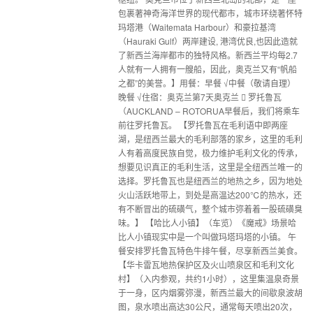
包裹著神奇海洋世界的现代都市，城市环绕著怀特
玛塔港（Waitemata Harbour）和豪拉基湾
（Hauraki Gulf）两岸建设, 港湾优良,也因此造就
了新西兰海岸都市的独特风格。新西兰平均每2.7
人就有一人拥有一艘船，因此，奥克兰又有“帆船
之都”的美誉。】用餐：早餐 √中餐（敬请自理）
晚餐 √住宿：奥克兰第7天奥克兰  罗托鲁瓦
（AUCKLAND – ROTORUA早餐后，我们将乘车
前往罗托鲁瓦。 【罗托鲁瓦在毛利语中即两座
湖，是纽西兰最大的毛利部落的家乡，这里的毛利
人有着高度民族自觉，极力维护毛利文化的传承，
想要见识真正的毛利生活，这里是全纽西兰唯一的
选择。罗托鲁瓦也是纽西兰的地热之乡，因为地处
火山活跃地带上，到处是高温达200℃的热水，还
有不断冒出的硫磺气，整个城市弥着着一股硫磺臭
味。】 【哈比人小镇】（车览）《魔戒》场景哈
比人小镇现实中是一个叫做玛塔玛塔的小镇。 午
餐安排罗托鲁瓦特色牛排午餐，尽享新西兰美食。
【华卡雷瓦地热保护区及火山喷泉区和毛利文化
村】（入内参观，共约1小时），这里集温泉奇景
于一身，区内烟雾弥漫，新西兰最大的间歇泉波胡
图，泉水喷出高达30公尺，通常每天喷出20次，