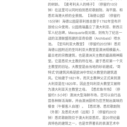
的树龄。 【麦考利夫人的椅子】（停留约10分
钟）在这里可以同时拍到悉尼歌剧院、海平面、和
悉尼海港大桥的全景图。 【海德公园】（停留约
15分钟）海德公园是菲利普总督于1792年宣布开
放给公众使用，公园南端矗立了澳大利亚、新西兰
军人纪念碑，Macquarie街对面，则有为了纪念一
战的法澳联盟而建的亚奇伯德（Archibald）喷水
池。 【圣玛利亚大教堂】（停留约20分钟）悉尼
海德公园附近的圣玛利亚大教堂是澳洲规模最大、
最古老的宗教建筑，也是澳洲天主教的最高精神殿
堂。它是悉尼大主教的所在地，建于悉尼第一个天
主教堂的旧址。大教堂是由当地的砂岩建成，“哥
特式”的建筑风格是欧洲中世纪大教堂的建筑遗
风。它始建于1821年，而天主教神父正式来到澳
大利亚是在1820年，因此圣玛利亚大教堂又被称
为澳大利亚天主教堂之母。 【悉尼鱼市场】（停
留约1.5小时）澳洲大型海鲜市场，您可以自行品
尝各种鲜活海鲜，并由澳洲厨师为您烹制出美味的
餐食（午餐客人自理）。 【悉尼港、悉尼歌剧院
（外景）及悉尼大桥（远观）】（停留约20分
钟）悉尼歌剧院位于澳大利亚悉尼，是20世纪最
具特色的建筑之一，也是世界著名的表演艺术中