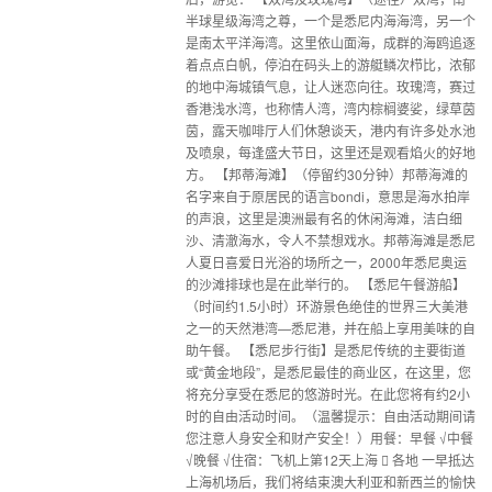
半球星级海湾之尊，一个是悉尼内海海湾，另一个
是南太平洋海湾。这里依山面海，成群的海鸥追逐
着点点白帆，停泊在码头上的游艇鳞次栉比，浓郁
的地中海城镇气息，让人迷恋向往。玫瑰湾，赛过
香港浅水湾，也称情人湾，湾内棕榈婆娑，绿草茵
茵，露天咖啡厅人们休憩谈天，港内有许多处水池
及喷泉，每逢盛大节日，这里还是观看焰火的好地
方。 【邦蒂海滩】（停留约30分钟）邦蒂海滩的
名字来自于原居民的语言bondi，意思是海水拍岸
的声浪，这里是澳洲最有名的休闲海滩，洁白细
沙、清澈海水，令人不禁想戏水。邦蒂海滩是悉尼
人夏日喜爱日光浴的场所之一，2000年悉尼奥运
的沙滩排球也是在此举行的。 【悉尼午餐游船】
（时间约1.5小时）环游景色绝佳的世界三大美港
之一的天然港湾—悉尼港，并在船上享用美味的自
助午餐。 【悉尼步行街】是悉尼传统的主要街道
或“黄金地段”，是悉尼最佳的商业区，在这里，您
将充分享受在悉尼的悠游时光。在此您将有约2小
时的自由活动时间。（温馨提示：自由活动期间请
您注意人身安全和财产安全！）用餐：早餐 √中餐
√晚餐 √住宿：飞机上第12天上海  各地 一早抵达
上海机场后，我们将结束澳大利亚和新西兰的愉快