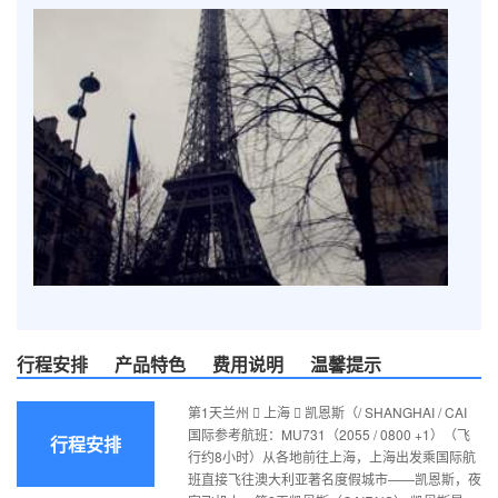
行程安排
产品特色
费用说明
温馨提示
第1天兰州  上海  凯恩斯（/ SHANGHAI / CAI
国际参考航班：MU731（2055 / 0800 +1）（飞
行程安排
行约8小时）从各地前往上海，上海出发乘国际航
班直接飞往澳大利亚著名度假城市——凯恩斯，夜