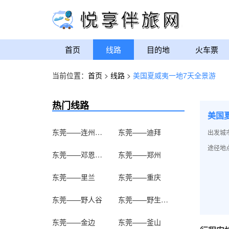
首页
线路
目的地
火车票
当前位置：
首页
>
线路
>
美国夏威夷一地7天全景游
热门线路
美国
东莞——连州地下河
东莞——迪拜
出发城
途径地点
东莞——邓恩铭故居
东莞——郑州
东莞——里兰
东莞——重庆
东莞——野人谷
东莞——野生动物
东莞——金边
东莞——釜山