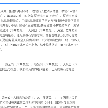
往夏威夷，抵达后导游接机。晚餐后入住酒店休息。早餐√ 中餐√
外观）、美国国内唯一的皇宫-夏威夷皇宫（外观）、夏威夷州政
--珍珠港博物馆，了解珍珠港事件的历史及当时历史背景下美国
早餐√ 中餐√ 晚餐√ 夏威夷第3天夏威夷 小环岛精华游：游览
喷泉洞（下车参观）、大风口（下车参观）。海浪、岩岸及沙
的透明色彩，让海底礁石忽隐忽现，像看着瞬息万变的万花筒
4天夏威夷 夏威夷全天自由活动！（仅含酒店住宿）飞机上第5天
。飞机上第6天北京返回北京。结束愉快旅途！第7天北京 于1
家。
）、恐龙湾（下车参观）、喷泉洞（下车参观）、大风口（下
空的蓝与光影，映照出海面的透明色彩，让海底礁石忽隐忽
如未成年人所需的公证书； 2、 签证费； 3、 美国境内段航
导游和司机每天正常工作时间不超过10小时，如超时加收超时
段李托运或超重费用； 7、 因客观原因需要更换上述酒店所产生的