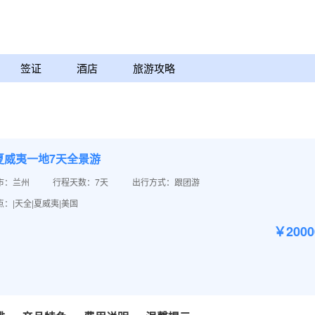
签证
酒店
旅游攻略
夏威夷一地7天全景游
市：兰州
行程天数：7天
出行方式：跟团游
：|天全|夏威夷|美国
￥200