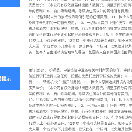
房费差价；（本公司有权依据最终出团人数情况，调整房间分房情
差的权利） 8、 自由活动期间，除酒店住宿以外的其他所有费用；
10、行程列明以外的景点或活动所引起的任何费用； 11、因个人原
条款中未列明的一切额外费用； 13、一切私人费用（例如洗衣、
机场和酒店行李搬运服务、购物、行程列明以外的用餐或宴请等费用
致时间延误或行程更改引起的经济损失和责任； 15、行李在航班
12岁以上小孩必须占床，12岁以下小孩可选择是否占床，如不占
大人带一个12岁以下儿童参团，建议住在一个标间，以免给其他游
务，如客人自由活动请告知领队导游，如因客人自身原因造成回程
预订须知1、 护照费、申请签证中准备相关材料所需的制作、手续费
航班行李托运费以及任何一段超出免费托运行李标准的费用； 4、
馨提示
费； 5、 转候机/火车/船只时用餐。 6、 因个人原因造成行境内
房费差价；（本公司有权依据最终出团人数情况，调整房间分房情
差的权利） 8、 自由活动期间，除酒店住宿以外的其他所有费用；
10、行程列明以外的景点或活动所引起的任何费用； 11、因个人原
条款中未列明的一切额外费用； 13、一切私人费用（例如洗衣、
机场和酒店行李搬运服务、购物、行程列明以外的用餐或宴请等费用
致时间延误或行程更改引起的经济损失和责任； 15、行李在航班
12岁以上小孩必须占床，12岁以下小孩可选择是否占床，如不占
大人带一个12岁以下儿童参团，建议住在一个标间，以免给其他游