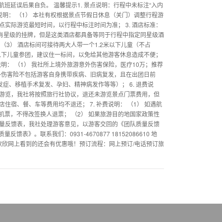
班延误后果自负。 温馨提示1. 景点说明：行程中未标注“入内
程说明： （1） 本社有权根据景点节假日休息（关门）调整行程游
点实际游览最短时间，以行程中标注时间为准； 3. 酒店标准：
没有星级的挂牌，但是这类酒店都具备等同于行程中指定同星级酒
（3） 酒店标间可接待两大人带一个1.2米以下儿童（不占
以下儿童参团，建议住一标间，以免给其他游客休息造成不便；
说明： （1） 我社所上境外旅游意外伤害保险，医疗10万；推荐
意外伤害险不包括游客自身携带疾病、旧病复发，且在出团日前
症、移植手术复发、孕妇、精神病发作等等）； 6. 退费说
法游览，我社将按照旅行社协议，退还未游览景点门票费用，但
住宿、餐、车等费用均不退还； 7. 补费说明： （1） 如遇航
票，不得改签换人退票； （2） 如果旅游目的地国家政策性
质量反馈表，我社处理游客意见，以游客交回的《团队质量反馈
。联系我们：0931-4670877 18152086610 地
从欣欣网上看到的还会有优惠哦！预订流程：网上预订/电话预订旅