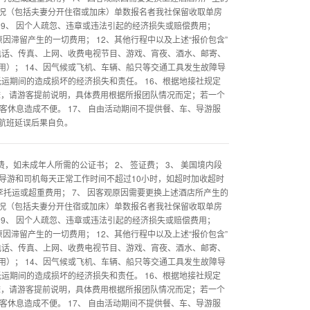
况（包括夫妻分开住宿或加床）单数报名者我社保留收取单房
 9、 因个人疏忽、违章或违法引起的经济损失或赔偿费用；
因滞留产生的一切费用； 12、其他行程中以及上述“报价包含”
电话、传真、上网、收费电视节目、游戏、宵夜、酒水、邮寄、
）； 14、因气候或飞机、车辆、船只等交通工具发生故障导
托运期间的造成损坏的经济损失和责任。 16、根据地接社规定
床，请游客提前说明，具体费用根据所报团队情况而定；若一个
客休息造成不便。 17、 自由活动期间不提供餐、车、导游服
航班延误后果自负。
，如未成年人所需的公证书； 2、 签证费； 3、 美国境内段
 导游和司机每天正常工作时间不超过10小时，如超时加收超时
段李托运或超重费用； 7、 因客观原因需要更换上述酒店所产生的
况（包括夫妻分开住宿或加床）单数报名者我社保留收取单房
 9、 因个人疏忽、违章或违法引起的经济损失或赔偿费用；
因滞留产生的一切费用； 12、其他行程中以及上述“报价包含”
电话、传真、上网、收费电视节目、游戏、宵夜、酒水、邮寄、
）； 14、因气候或飞机、车辆、船只等交通工具发生故障导
托运期间的造成损坏的经济损失和责任。 16、根据地接社规定
床，请游客提前说明，具体费用根据所报团队情况而定；若一个
客休息造成不便。 17、 自由活动期间不提供餐、车、导游服