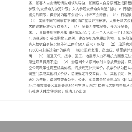
务，如客人自由活动请告知领队导游，如因客人自身原因造成回程航
参观”的景点均为游览外观；入内参观景点均含首道门票； 2. 行
览先后顺序，但游览内容不会减少，标准不会降低； （2） 行程景
（1） 美洲不同的国家有不同的酒店星级评判标准，大部分酒店
店的设施标准和接待能力； （2） 早餐为美式早餐，多为冷早餐； 
床），具体费用根据所报团队情况而定；若一个大人带一个1.2米
4. 退税说明：美国购物无退税，建议在机场免税店购物。 5. 保险
客人根据自身情况额外补上医疗50万或70万保险； （2） 旅游
180天内未经过治疗的疾病；（如心脏病复发、高血压、糖尿病并发
明： （1） 如遇天气、战争、罢工、地震等人力不可抗力因素无
赠送项目费用不退； （2） 游客因个人原因临时自愿放弃游览，酒店
空公司政策性调整机票价格，请按规定补交差价。机票价格为团队机
调整门票或其他相关价格，请按规定补交差价； 8． 其他说明：
表》为依据，请您有秉着公平、公正、实事求是的原则填写《团队质量反馈表》
址:兰州市城关区嘉峪关路399号空港大酒店1楼来我店提前告知
行社确认付款/签约预订成功开心出游