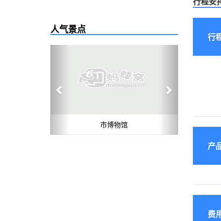
行程安
人气景点
行
Previous
Next
市博物馆
产
费