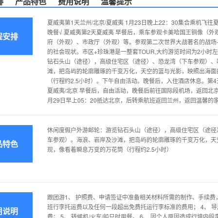
排
产品特色
费用说明
温馨提示
夏威夷第1天兰州/北京/夏威夷 1月23日晚上22：30集合乘机飞
晚餐√ 夏威夷第2天夏威夷 早餐后，乘车参观卡美哈国王铜像（
程安排
府（外观）、市政厅（外观）等。参观第二次世界大战著名的战场
的社会现状。市区+珍珠港是一整套TOUR,大约游览时间为2小时左右
钻石头山（途径），高级住宅区（途径）、恐龙湾（下车参观）、
滩，把岛屿的轮廓雕琢的千变万化，天空的蓝与光影，映照出海面
（行程约2.5小时）。下午自由活动。晚餐后，入住酒店休息。第
夏威夷/北京 早餐后，自由活动，晚餐后前往国际段机场，返回北京
月29日早上05：20抵达北京，后转乘航班返回兰州，返回温馨的
休闲度假户外游邮轮：游览钻石头山（途径），高级住宅区（途径
车参观）。海浪、岩岸及沙滩，把岛屿的轮廓雕琢的千变万化，天
品特色
现，像看着瞬息万变的万花筒（行程约2.5小时）
跟团游1、 护照费、申请签证中准备相关材料所需的制作、手续费，
班行李托运费以及任何一段超出免费托运行李标准的费用； 4、 
用说明
费； 5、 转候机/火车/船只时用餐。 6、 因个人原因造成行境内