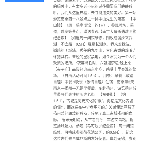
的绿茵中，有太多诉不尽的过往需要我们静静聆
听。我们从这里启程，去寻觅遗失的美好。第一站
游览南京四十八景点之一孙中山先生的陵墓－【中
山陵】（周一墓室闭馆，约1H），参观牌坊，墓
道，碑亭等景点。赠送参观【南京大屠杀遇难同胞
纪念馆】（如遇周一闭馆维修，则改成漫步玄武
湖，不含船，0.5H】淼淼长湖水，春来发绿波。
巍峨的明城墙，秀美的九华山，古色古香的鸡鸣寺
环抱其右。曾经的皇家禁地，如今演变为一个人们
欢聚的场所。“夜幕降临时，六朝如梦境”晚上来
【夫子庙】品尝经典南京小吃，感受十里秦淮的繁
华。（自由活动时间1.5h）。 用餐：早餐（敬请
自理）中餐 √晚餐（敬请自理）住宿：南京第3天
南京—扬州—无锡早餐后，车赴扬州，游览扬州城
里最具代表性的历史老街---【东关街】 （约
1.5H)，古城是历史文化的“根”，街巷是文化古城
的“脉”，而这遍布中华老字号的东关街便是满载了
扬州曾经辉煌的矜持，传承了真正古城扬州的血
脉。 唐宋元明清，从古看到今---车游文昌路，饱
览扬城魅力。参观【马可波罗纪念馆】(周一闭馆
维修，可换成参观荷花池公园，约0.5H），纪念
这位古代来自威尼斯的友好使者。车赴无锡，参观