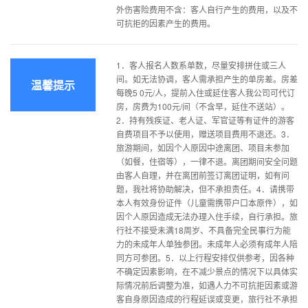
外伤害险费用不含：客人自行产生的费用，以及不
可抗拒的因素产生的费用。
1．客人报名人数系单数，尽量安排拼住或三人
间。如无法协调，客人需承担产生的单房差。房差
温馨提示
每晚5 0元/人，提前入住或延住客人我公司可代订
房，房费为100元/间（不含早，延住不送站）。
2．持有残疾证、老人证、军官证等有证件的游客
自费项目不予以使用，赠送项目费用不退还。3．
旅游期间，如因个人原因中途离团、项目未参加
（如餐，住宿等），一律不退。离团期间安全问题
由客人自理，并在离团前签订离团证明，如有问
题，我社将协助解决，但不承担责任。4．请携带
本人有效身份证件（儿童需携带户口本原件），如
因个人原因造成无法办理入住手续，自行承担。旅
行社不接受未满18周岁、不具备完全民事行为能
力的未成年人单独参团。未成年人必须有成年人陪
同方可参团。5．以上行程安排仅供参考，因各种
不确定因素影响，在不减少景点的情况下以具体实
际情况前后调整为准，如遇人力不可抗拒因素或游
客自身原因造成的行程延误或变更，旅行社不承担