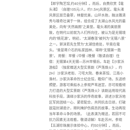
【郎宇陶艺馆,约40分钟】。而后，自费欣赏【鼋
头渚】（自理105元/人，约1.5H)风景区。鼋头渚
风景区层峦叠翠，林壑优美，山环水抱，融淡雅清
秀与雄奇壮澜于一体，组合成了太湖山水风光的最
美处，向有“天然画图”之美誉。鼋头渚的美丽景
致，在明代以前就为人们所向往，被认为是无锡境
内的“桃花源”。明初，“太湖春涨”被列为“无锡八景”
之一。郭沫若先生赞为“太湖佳绝处，毕竟在鼋
头。”曾是蒋介石的私家园林，堪称“无锡第一胜
景”。 用餐：早餐 √中餐 √晚餐（敬请自理）住
宿：无锡第4天无锡—苏州早餐后，车赴【沙家浜
游船】（独家赠送大型实景剧《芦荡烽火》，约
2H）沙家浜老街、刁宅大院、春来茶馆、江南小
渔村，沙家浜革命烈士纪念馆，瞻仰广场，东进桥
照壁，游客可乘船水上参观芦苇迷宫，亦可观看倾
力打造的大型实景剧《芦荡烽火》该剧运用现代高
科技手段，演绎沙家浜的传奇故事，讲述沙家浜地
区军民团结一心、紧密配合，共同抗击日顽，打破
敌寇封湖诡计，顺利掩护伤病员的故事，生动再现
当年革命斗争的场景。（此表演为赠送，若因不可
抗力因素无法观看，敬请谅解）车赴苏州，参观
【五湖珍珠展示体验中心，约50分钟】。而后，