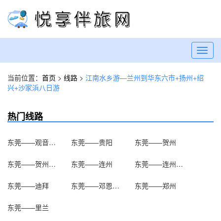
Toggl
navig
当前位置：
首页
>
线路
>
江南水乡游—兰州到华东六市+扬州+绍
兴+沙家浜八日游
热门线路
东莞——观音文化苑
东莞——贵阳
东莞——贺州
东莞——贺州温泉
东莞——连州
东莞——连州地下河
东莞——迪拜
东莞——邓恩铭故居
东莞——郑州
东莞——里兰