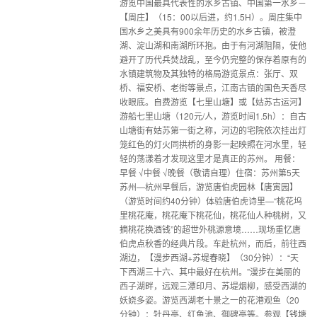
游览中国最具代表性的水乡古镇、中国第一水乡－
【周庄】（15：00以后进，约1.5H）。周庄集中
国水乡之美具有900余年历史的水乡古镇，被澄
湖、淀山湖和南湖所环抱。由于有河湖阻隔，使他
避开了历代兵焚战乱，至今仍完整的保存着原有的
水镇建筑物及其独特的格局游览景点：张厅、双
桥、福安桥、老街等景点，江南古镇的国色天香尽
收眼底。自费游览【七里山塘】或【姑苏古运河】
游船七里山塘（120元/人，游览时间1.5h）：自古
山塘街有姑苏第一街之称，河边的宅院依次挂出灯
笼红色的灯火同拱桥的身影一起映照在河水里，轻
轻的荡漾着才发现这里才是真正的苏州。 用餐：
早餐 √中餐 √晚餐（敬请自理）住宿：苏州第5天
苏州—杭州早餐后，游览唐伯虎园林【唐寅园】
（游览时间约40分钟）体验唐伯虎诗里—“桃花坞
里桃花庵，桃花庵下桃花仙，桃花仙人种桃树，又
摘桃花换酒钱”的超世外桃源意境……现场重忆唐
伯虎点秋香的经典片段。车赴杭州，而后，前往西
湖边，【漫步西湖+苏堤春晓】（30分钟）：“天
下西湖三十六、其中最好在杭州。”漫步在美丽的
西子湖畔，远观三潭印月、苏堤烟柳，感受西湖的
妖娆多姿。游览西湖老十景之一的花港观鱼（20
分钟）：牡丹亭、红鱼池、御碑亭等。参观【钱塘