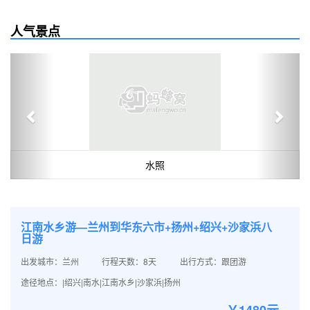
人气景点
Previous
Next
水照
江南水乡游—兰州到华东六市+扬州+绍兴+沙家浜八
日游
出发城市：兰州
行程天数：8天
出行方式：跟团游
途径地点：|绍兴|南水|江南水乡|沙家浜|扬州