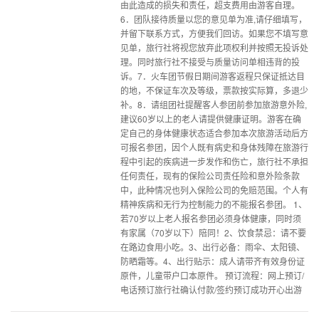
由此造成的损失和责任，超支费用由游客自理。
6．团队接待质量以您的意见单为准,请仔细填写，
并留下联系方式，方便我们回访。如果您不填写意
见单，旅行社将视您放弃此项权利并按照无投诉处
理。同时旅行社不接受与质量访问单相违背的投
诉。7．火车团节假日期间游客返程只保证抵达目
的地，不保证车次及等级，票款按实际算，多退少
补。8．请组团社提醒客人参团前参加旅游意外险,
建议60岁以上的老人请提供健康证明。游客在确
定自己的身体健康状态适合参加本次旅游活动后方
可报名参团，因个人既有病史和身体残障在旅游行
程中引起的疾病进一步发作和伤亡，旅行社不承担
任何责任，现有的保险公司责任险和意外险条款
中，此种情况也列入保险公司的免赔范围。个人有
精神疾病和无行为控制能力的不能报名参团。 1、
若70岁以上老人报名参团必须身体健康，同时须
有家属（70岁以下）陪同！2、饮食禁忌：请不要
在路边食用小吃。3、出行必备：雨伞、太阳镜、
防晒霜等。4、出行贴示：成人请带齐有效身份证
原件，儿童带户口本原件。 预订流程：网上预订/
电话预订旅行社确认付款/签约预订成功开心出游