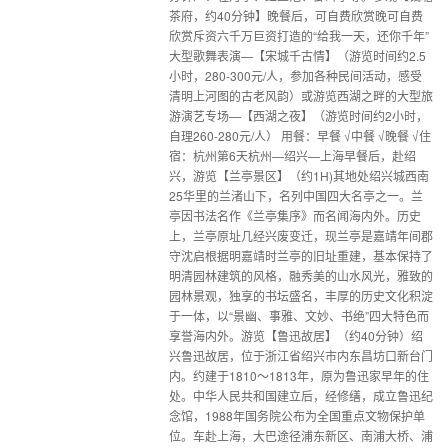
茶府，约40分钟】晚餐后，可自费欣赏晚可自费
欣赏斥资六千万巨资打造的“给我一天，还你千年”
大型歌舞表演—【宋城千古情】（游览时间约2.5
小时，280-300元/人，参加各种民间活动，感受
清明上河图的古老风韵）或游览西湖之畔的大型旅
游演艺专场—【西湖之夜】（游览时间约2小时，
自理260-280元/人） 用餐：早餐 √中餐 √晚餐 √住
宿：杭州第6天杭州—绍兴—上海早餐后，赴绍
兴，游览【兰亭景区】（约1H)其地处绍兴城西南
25华里的兰渚山下，名列中国四大名亭之一。兰
亭因书法名作《兰亭集序》而名闻海内外。历史
上，兰亭原址几经兴废变迁，现兰亭是嘉靖年间郡
守沈启根据明嘉靖时兰亭的旧址重建，基本保持了
明清园林建筑的风格，融秀美的山水风光，雅致的
园林景观，独享的书坛盛名，丰厚的历史文化积淀
于一体，以“景幽、事雅、文妙、书绝”四大特色而
享誉海内外。游览【鲁迅故居】（约40分钟）绍
兴鲁迅故居，位于浙江省绍兴市内东昌坊口新台门
内。约建于1810～1813年，原为鲁迅家早年的住
处。中华人民共和国建立后，经修缮，成立鲁迅纪
念馆，1988年国务院公布为全国重点文物保护单
位。车赴上海，大巴途径浦东新区、南浦大桥、浦