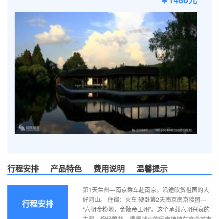
￥1480元
行程安排
产品特色
费用说明
温馨提示
第1天兰州—南京乘车赴南京，沿途欣赏祖国的大
好河山。 住宿：火车 硬卧第2天南京南京接团---
行程安排
“六朝金粉地，金陵帝王州”。这个承载六朝兴衰的
古都，饱经繁华、遭遇战火的历史掩映在这个城市