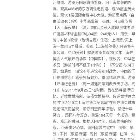
江隧道、游览万国建筑博览群、旧上海繁荣的外
滩、观高468米的东方明珠电视塔、观88层金茂大
厦，观101层国际金融中心大厦。游览南京路（自
由活动40分钟）中华商业第一街晚。可自费欣赏
【大上海夜景】（浦江游船+金茂大厦88层或者浦
江游船+环球金融中心94层：240元/人） 用餐：早
餐 √中餐 √晚餐（敬请自理）住宿：上海第7天上
海—兰州 a早餐后，参观【上海希尔曼刀具销售有
限公司，约40分钟】赠送游览参观2010年上海世
博会人气最旺的场馆【中国馆】，现改名：中华艺
术宫（游览时间不低于1小时）】（不含馆内小门
票，如遇周一闭馆不能进馆参观则改为，中国馆门
口拍照留恋）感受独特魅力，重温精彩世博。游览
【世博纪念展】（周一如遇闭馆则改去田子坊，约
1H）从2011年9月25日12时起，旨在追寻世博记
忆、延续世博精彩、弘扬世博精神、传递世博理念
的“中国2010年上海世博会纪念展”在原世博会城市
足迹馆真情呈现，带你回望百年 梦想，铭记十年
努力 ，感怀八年筹办，重温184天每一个成功、精
彩、难忘的瞬间。根据送团时间，结束愉快的旅
程， 带着美好心情，返回温馨的家中！ 用餐：早
餐 √中餐（敬请自理）晚餐（敬请自理）住宿：火
车 硬卧第8天抵达兰州抵达温馨的家中，回味着这