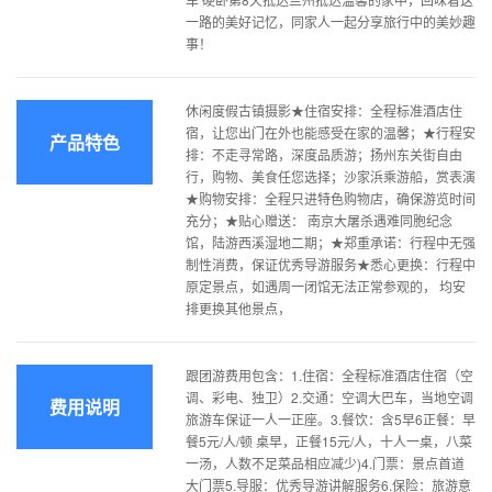
一路的美好记忆，同家人一起分享旅行中的美妙趣
事！
休闲度假古镇摄影★住宿安排：全程标准酒店住
宿，让您出门在外也能感受在家的温馨；★行程安
产品特色
排：不走寻常路，深度品质游；扬州东关街自由
行，购物、美食任您选择；沙家浜乘游船，赏表演
★购物安排：全程只进特色购物店，确保游览时间
充分；★贴心赠送： 南京大屠杀遇难同胞纪念
馆，陆游西溪湿地二期；★郑重承诺：行程中无强
制性消费，保证优秀导游服务★悉心更换：行程中
原定景点，如遇周一闭馆无法正常参观的， 均安
排更换其他景点，
跟团游费用包含：1.住宿：全程标准酒店住宿（空
调、彩电、独卫）2.交通：空调大巴车，当地空调
费用说明
旅游车保证一人一正座。3.餐饮：含5早6正餐：早
餐5元/人/顿 桌早，正餐15元/人，十人一桌，八菜
一汤，人数不足菜品相应减少)4.门票：景点首道
大门票5.导服：优秀导游讲解服务6.保险：旅游意