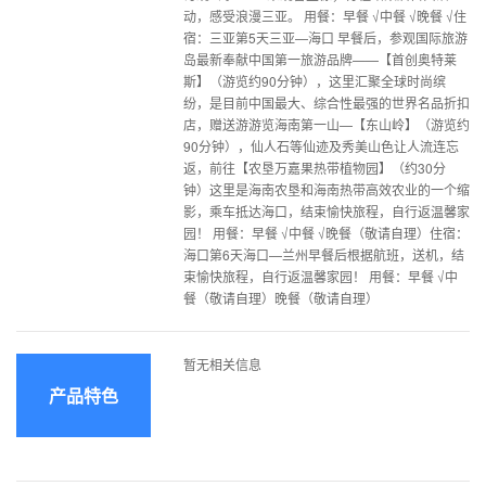
动，感受浪漫三亚。 用餐：早餐 √中餐 √晚餐 √住
宿：三亚第5天三亚—海口 早餐后，参观国际旅游
岛最新奉献中国第一旅游品牌——【首创奥特莱
斯】（游览约90分钟），这里汇聚全球时尚缤
纷，是目前中国最大、综合性最强的世界名品折扣
店，赠送游游览海南第一山—【东山岭】（游览约
90分钟），仙人石等仙迹及秀美山色让人流连忘
返，前往【农垦万嘉果热带植物园】（约30分
钟）这里是海南农垦和海南热带高效农业的一个缩
影，乘车抵达海口，结束愉快旅程，自行返温馨家
园！ 用餐：早餐 √中餐 √晚餐（敬请自理）住宿：
海口第6天海口—兰州早餐后根据航班，送机，结
束愉快旅程，自行返温馨家园！ 用餐：早餐 √中
餐（敬请自理）晚餐（敬请自理）
暂无相关信息
产品特色