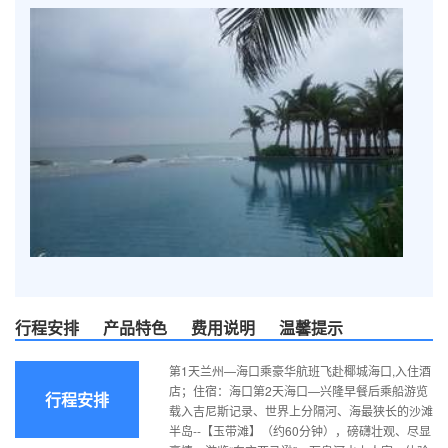
行程安排
产品特色
费用说明
温馨提示
第1天兰州—海口乘豪华航班飞赴椰城海口,入住酒
店；住宿：海口第2天海口—兴隆早餐后乘船游览
行程安排
载入吉尼斯记录、世界上分隔河、海最狭长的沙滩
半岛--【玉带滩】（约60分钟），磅礴壮观、尽显