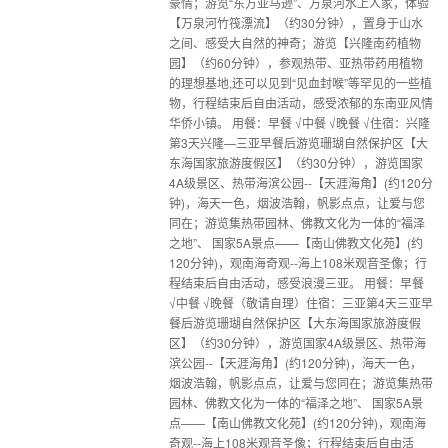
豪情；游览“东方亚马逊”、万泉河水上人家，体验
【万泉河竹筏漂流】（约30分钟），置身于山水
之间、感受大自然的神奇；游览【兴隆南药植物
园】（约60分钟），参观热带、亚热带药用植物
的理想基地,还可以见到“见血封喉”等罕见的一些植
物，行程结束后自由活动，感受浓郁的东南亚风情
华侨小镇。 用餐：早餐 √中餐 √晚餐 √住宿：兴隆
第3天兴隆—三亚早餐后游览珊瑚自然保护区【大
东海国家旅游度假区】（约30分钟），游览国家
4A级景区、热带海滨公园--【天涯海角】(约120分
钟)，海天一色，烟波浩翰，帆影点点，让爱与您
同在；游览集热带园林、佛教文化为一体的“福泽
之地”、 国家5A景点——【南山佛教文化苑】(约
120分钟)，观南海奇观--海上108米观音圣像；行
程结束后自由活动，感受浪漫三亚。 用餐：早餐
√中餐 √晚餐（敬请自理）住宿：三亚第4天三亚早
餐后游览珊瑚自然保护区【大东海国家旅游度假
区】（约30分钟），游览国家4A级景区、热带海
滨公园--【天涯海角】(约120分钟)，海天一色，
烟波浩翰，帆影点点，让爱与您同在；游览集热带
园林、佛教文化为一体的“福泽之地”、 国家5A景
点——【南山佛教文化苑】(约120分钟)，观南海
奇观--海上108米观音圣像；行程结束后自由活