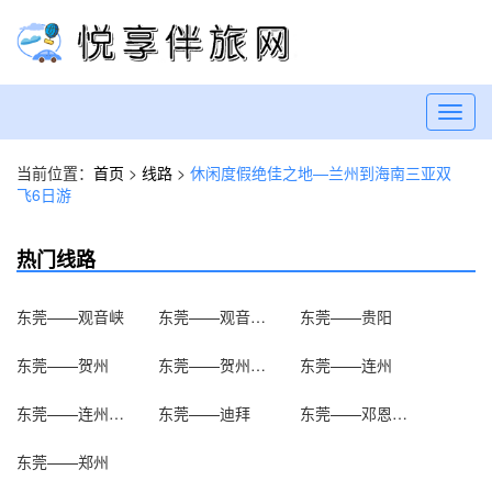
Toggl
navig
当前位置：
首页
>
线路
>
休闲度假绝佳之地—兰州到海南三亚双
飞6日游
热门线路
东莞——观音峡
东莞——观音文化苑
东莞——贵阳
东莞——贺州
东莞——贺州温泉
东莞——连州
东莞——连州地下河
东莞——迪拜
东莞——邓恩铭故居
东莞——郑州