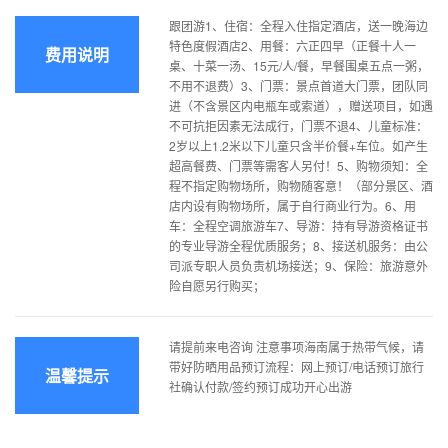
跟团游1、住宿：全程入住指定酒店，送一晚海边
特色度假酒店2、用餐：六正四早（正餐十人一
费用说明
桌、十菜一汤、15元/人/餐，早餐围桌五点一粥，
不用不退费）3、门票：景点首道大门票，团队同
进（不含景区内电瓶车或索道），赠送项目，如遇
不可抗拒因素无法成行，门票不退4、儿童标准：
2岁以上1.2米以下儿童只含半价餐+车位。如产生
超高餐费、门票等需客人另付！5、购物须知：全
程不指定购物场所，购物随客意！（部分景区、酒
店内设有购物场所，属于自行商业行为。6、用
车：全程空调旅游车7、导游：持有导游资格证书
的专业导游全程优质服务；8、接送机服务：由公
司派专职人员负责机场接送；9、保险：旅游意外
险自愿另行购买；
请提前来电咨询 注意事项海南属于热带气候，请
带好防晒用品预订流程：网上预订/电话预订旅行
温馨提示
社确认付款/签约预订成功开心出游