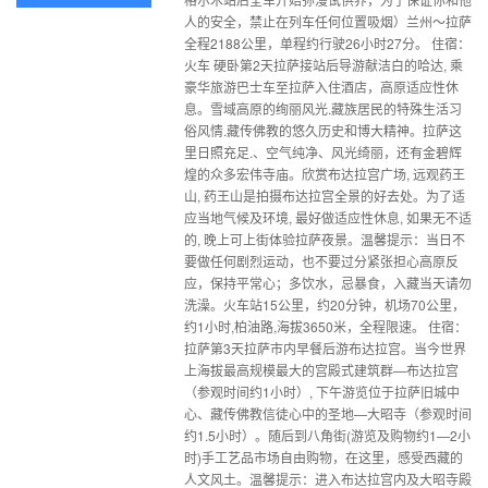
人的安全，禁止在列车任何位置吸烟）兰州～拉萨
全程2188公里，单程约行驶26小时27分。 住宿：
火车 硬卧第2天拉萨接站后导游献洁白的哈达, 乘
豪华旅游巴士车至拉萨入住酒店，高原适应性休
息。雪域高原的绚丽风光.藏族居民的特殊生活习
俗风情.藏传佛教的悠久历史和博大精神。拉萨这
里日照充足.、空气纯净、风光绮丽，还有金碧辉
煌的众多宏伟寺庙。欣赏布达拉宫广场, 远观药王
山, 药王山是拍摄布达拉宫全景的好去处。为了适
应当地气候及环境, 最好做适应性休息, 如果无不适
的, 晚上可上街体验拉萨夜景。温馨提示：当日不
要做任何剧烈运动，也不要过分紧张担心高原反
应，保持平常心；多饮水，忌暴食，入藏当天请勿
洗澡。火车站15公里，约20分钟，机场70公里，
约1小时,柏油路,海拔3650米，全程限速。 住宿：
拉萨第3天拉萨市内早餐后游布达拉宫。当今世界
上海拔最高规模最大的宫殿式建筑群—布达拉宫
（参观时间约1小时）, 下午游览位于拉萨旧城中
心、藏传佛教信徒心中的圣地—大昭寺（参观时间
约1.5小时）。随后到八角街(游览及购物约1—2小
时)手工艺品市场自由购物，在这里，感受西藏的
人文风土。温馨提示：进入布达拉宫内及大昭寺殿