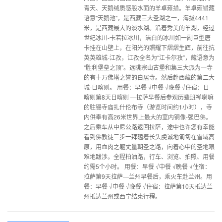
青天、天鹅绒质感般水面的羊卓雍措。羊卓雍错藏
语意"天鹅池"，是西藏三大圣湖之一，海拔4441
米，是西藏最大的淡水湖。沿着秀美的羊湖，经过
世纪冰川-卡若拉冰川，洁白的冰川如一副巨型唐
卡挂在山壁上，在阳光的照耀下熠熠生辉，前往抗
英英雄城-江孜，江孜全名为“江卡尔孜”，藏语意为
“胜利堡垒之顶”。远眺宗山古堡和集三大派为一寺
的有十万佛塔之誉的白居寺。然后赴西藏的第二大
城-日喀则。 用餐：早餐 √中餐 √晚餐 √住宿：日
喀则第8天日喀则 —拉萨早餐后参观历辈班禅喇嘛
的驻锡寺庙扎什伦布寺（游览时间约1小时），寺
内供奉有高26米世界上最大的室内铜像-强巴佛。
之后乘车从中尼公路返回拉萨，途中也许您有幸能
看到佛教徒三步一拜磕着长头虔诚地匍匐在雪域高
原，用血肉之躯丈量朝圣之路，向着心中的圣地艰
难地跋涉。全程柏油路，行车、浏览、拍照、用餐
约需5个小时。 用餐：早餐 √中餐 √晚餐 √住宿：
拉萨第9天拉萨—兰州早餐后，乘火车赴兰州。用
餐：早餐 √中餐 √晚餐 √住宿：拉萨第10天抵达兰
州抵达兰州或西宁结束行程。