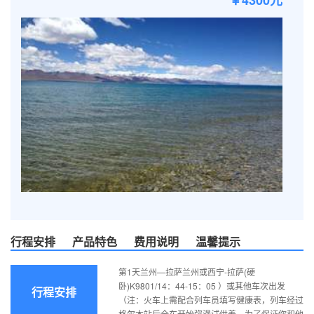
￥4300元
行程安排
产品特色
费用说明
温馨提示
第1天兰州—拉萨兰州或西宁-拉萨(硬
卧)K9801/14：44-15：05 ）或其他车次出发
行程安排
（注：火车上需配合列车员填写健康表，列车经过
格尔木站后全车开始弥漫试供养，为了保证你和他