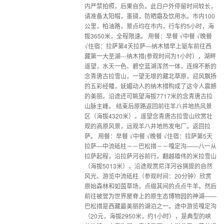
内严禁拍照，后果自负。此日户外停留时间较长，
请准备太阳帽，墨镜，防晒霜及饮用水。市内100
公里，柏油路，景点均在市内，行车约5小时，海
拔3650米，全程限速。 用餐：早餐 √中餐 √晚餐
√住宿：拉萨第4天拉萨—纳木错早上驱车前往西
藏第一大圣湖---纳木措(参观时间为1小时），湖畔
遥望，水天一色、碧空蓝湖浑然一体，连绵不断的
念青唐古拉雪山，一望无垠的藏北草原，迎风飘扬
的五彩经幡，妩媚动人的纳木措构成了这令人震撼
的美丽。沿途还可眺望海拔7717米的念青唐古拉
山脉主峰。 结束后原路返回前往羊八井地热风景
区（海拔4320米）。遥望念青唐古拉雪山欣赏壮
观的高原风景，远观羊八井地热发电厂。返回拉
萨。 用餐：早餐 √中餐 √晚餐 √住宿：拉萨第5天
拉萨—中流砥柱－－巴松措－－嘎定沟——八一从
拉萨起程，沿拉萨河谷前行。翻越雄伟的米拉雪山
（海拔5013米）。沿途观赏尼洋河谷旖旎的自然
风光、游览中流砥柱（参观时间：20分钟）欣赏
原始森林和如茵草场，点缀其间的点点牛羊。然后
前往被誉为世界屋脊上的原生态博物园的神湖——
巴松措是西藏最美丽的湖泊之一。途中游览嘎定沟
（20元，海拔2950米，约1小时），是典型的峡