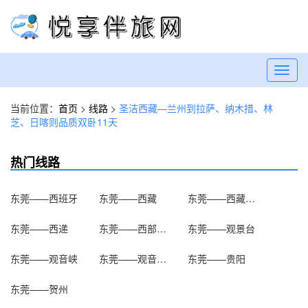
Toggl
navig
当前位置：
首页
>
线路
>
圣洁西藏—兰州到拉萨、纳木措、林
芝、日喀则品质双卧11天
热门线路
东莞——西班牙
东莞——西藏
东莞——西藏博物馆
东莞——西递
东莞——西部影视城
东莞——观景台
东莞——观音峡
东莞——观音文化苑
东莞——贵阳
东莞——贺州