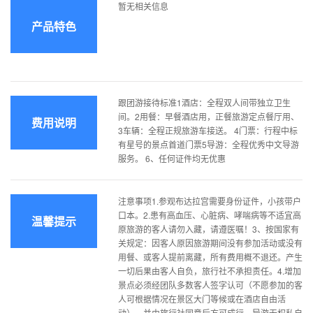
暂无相关信息
产品特色
跟团游接待标准1酒店：全程双人间带独立卫生
间。2用餐：早餐酒店用，正餐旅游定点餐厅用、
费用说明
3车辆：全程正规旅游车接送。 4门票：行程中标
有星号的景点首道门票5导游：全程优秀中文导游
服务。 6、任何证件均无优惠
注意事项1.参观布达拉宫需要身份证件，小孩带户
口本。2.患有高血压、心脏病、哮喘病等不适宜高
温馨提示
原旅游的客人请勿入藏，请遵医嘱！3、按国家有
关规定：因客人原因旅游期间没有参加活动或没有
用餐、或客人提前离藏，所有费用概不退还。产生
一切后果由客人自负，旅行社不承担责任。4.增加
景点必须经团队多数客人签字认可（不愿参加的客
人可根据情况在景区大门等候或在酒店自由活
动），并由旅行社同意后方可成行，导游无权私自