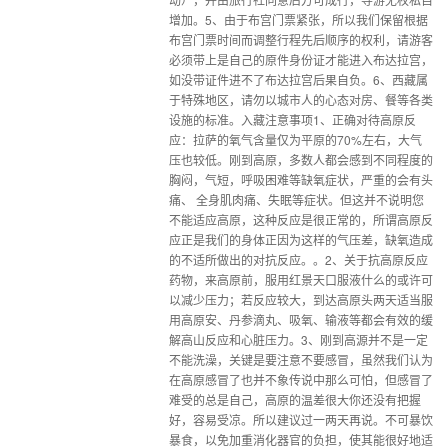
增加。5、由于布宫门票紧张，所以我们保留根据
布宫门票时间而调整行程先后顺序的权利，请游客
必须带上是自己的原件身份证才能进入布达拉宫，
如没带证件进不了布达拉宫后果自负。6、西藏属
于特殊地区，请勿以城市人的心态对房、餐等各类
设施的标准。入藏注意事项1、正确对待高原反
应：拉萨的氧气含量仅为平原的70%左右，大气
压也较低。刚到高原，多数人都会感到不同程度的
胸闷，气短，呼吸困难等缺氧症状，严重的会有头
痛、 全身肌肉痛、失眠等症状。但这并不说明您
不能适应高原，这种反应是很正常的，所谓高原反
应正是我们的身体正因为这样的气压差，缺氧造成
的不适所做出的对抗反应。。2、关于抗高原反应
药物，来高原前，服用红景天口服液什么的或许可
以减少压力；若反应较大，到达高原头两天适当服
用高原安、丹参滴丸、吸氧、输液等都会有效的缓
解高山反应和心脏压力。3、刚到高源并不是一定
不能洗澡，关键是要注意不要感冒，虽然我们认为
在高原感冒了也并不象传说中那么可怕，但感冒了
难受的总是自己，高原的温差很大你还没有把握
好，容易受凉。所以建议过一两天再说。不可暴饮
暴食，以免加重消化器官的负担，使其能很好地适