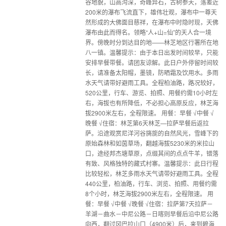
谷地貌，山高沟深，奇峰异石，古树参天，落差近
200米的瀑布飞流直下，雄伟壮观，瀑布中一尊天
然形成的大佛面目慈祥，在瀑布中时隐时现，天佛
瀑布由此而得名。领略“人+山=仙”的天人合一境
界。傍晚时分到达目的地——林芝地区行署所在地
八一镇。温馨提示：由于本日出发时间较早，只能
安排早餐带餐。请团友谅解。此日户外停留时间较
长，请准备太阳帽，墨镜，防晒霜及饮用水。多雨
水天气请带好避雨工具。全程柏油路，路况较好，
520公里，行车、游览、拍照、用餐约需10小时左
右，海拔也有所降低，不必担心高原反应，林芝海
拔2900米左右，全程限速。 用餐：早餐 √中餐 √
晚餐 √住宿：林芝第6天林芝—拉萨早餐后返拉
萨。沿途观赏尼洋河谷旖旎的自然风光，雪峰下的
原始森林和如茵草场，翻越海拔5230米的米拉山
口，途经邦杰塘草原，点缀其间的点点牛羊，错落
有致、风格独特的藏式村寨。温馨提示：此日行程
比较轻松，林芝多雨水天气请带好避雨工具。全程
440公里，柏油路，行车、浏览、拍照、用餐约需
8个小时，林芝海拔2900米左右，全程限速。 用
餐：早餐 √中餐 √晚餐 √住宿：拉萨第7天拉萨－
羊湖－曲水－中尼公路－日喀则早餐后沿中尼公路
向西，翻过冈巴拉山口（4900米）后，来到碧海