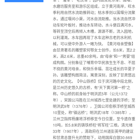
水磨坊服务室和游乐区组成，立于黄河南岸，旺水
季利用自然水流助推转动；枯水季则以围堰分流聚
水，通过堰间小渠，河水自流助推。当水流自然冲
动车轮叶板时，推动水车转动，水斗便舀满河水，
等转至顶空后再倾入木槽，源源不断，流入园地，
以利灌溉。水车园再现了水车这种古老的水利机
械，可以使中外游人一睹为快。【黄河母亲塑像】
由甘肃著名的雕塑家何鄂女士创作，长6米，宽2.2
米，高2.6米，总重40余吨，由“母亲”和一“男婴”组
成构图。分别象征了哺育中华民族生生不息、不屈
不挠的黄河母亲，和快乐幸福、茁壮成长的华夏子
孙。该雕塑构图简洁，寓意深刻，反映了甘肃悠远
的历史文化。【中山铁桥】位于滨河路中段北侧，
是兰州历史悠久的古桥，有“天下黄河第一桥”之
称。中山桥的前身始于明洪武5年（公元1372
年），宋国公冯胜在兰州城西七里处建的浮桥；至
明洪武9年（1376年），卫国公邓愈移浮桥至城西
10里处，称“镇远桥”；明洪武18年（1385年），
兰州卫指挥杨廉将浮桥移至今日位置，至今遗存重
10吨，长5.8米的铸铁桥柱“将军柱”三根。清光绪
33年（1907年），清政府在兰州道彭英甲的建议
和甘肃总督升允的赞助下，动用国库白银30.669