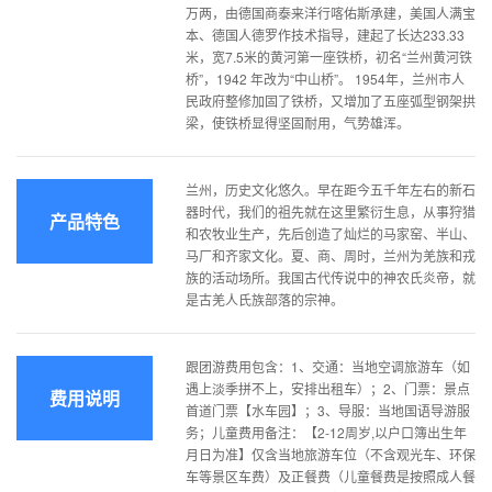
万两，由德国商泰来洋行喀佑斯承建，美国人满宝
本、德国人德罗作技术指导，建起了长达233.33
米，宽7.5米的黄河第一座铁桥，初名“兰州黄河铁
桥”，1942 年改为“中山桥”。 1954年，兰州市人
民政府整修加固了铁桥，又增加了五座弧型钢架拱
梁，使铁桥显得坚固耐用，气势雄浑。
兰州，历史文化悠久。早在距今五千年左右的新石
器时代，我们的祖先就在这里繁衍生息，从事狩猎
产品特色
和农牧业生产，先后创造了灿烂的马家窑、半山、
马厂和齐家文化。夏、商、周时，兰州为羌族和戎
族的活动场所。我国古代传说中的神农氏炎帝，就
是古羌人氏族部落的宗神。
跟团游费用包含：1、交通：当地空调旅游车（如
遇上淡季拼不上，安排出租车）；2、门票：景点
费用说明
首道门票【水车园】；3、导服：当地国语导游服
务；儿童费用备注：【2-12周岁,以户口簿出生年
月日为准】仅含当地旅游车位（不含观光车、环保
车等景区车费）及正餐费（儿童餐费是按照成人餐