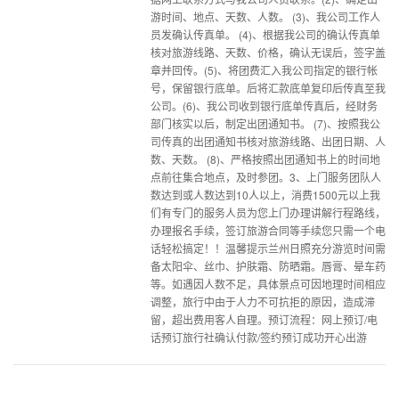
游时间、地点、天数、人数。 (3)、我公司工作人
员发确认传真单。 (4)、根据我公司的确认传真单
核对旅游线路、天数、价格，确认无误后，签字盖
章并回传。(5)、将团费汇入我公司指定的银行帐
号，保留银行底单。后将汇款底单复印后传真至我
公司。(6)、我公司收到银行底单传真后，经财务
部门核实以后，制定出团通知书。 (7)、按照我公
司传真的出团通知书核对旅游线路、出团日期、人
数、天数。 (8)、严格按照出团通知书上的时间地
点前往集合地点，及时参团。3、上门服务团队人
数达到或人数达到10人以上，消费1500元以上我
们有专门的服务人员为您上门办理讲解行程路线，
办理报名手续，签订旅游合同等手续您只需一个电
话轻松搞定！！温馨提示兰州日照充分游览时间需
备太阳伞、丝巾、护肤霜、防晒霜。唇膏、晕车药
等。如遇因人数不足，具体景点可因地理时间相应
调整，旅行中由于人力不可抗拒的原因，造成滞
留，超出费用客人自理。预订流程：网上预订/电
话预订旅行社确认付款/签约预订成功开心出游