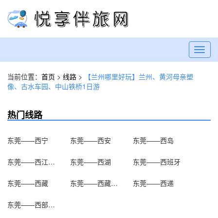
Toggl
navig
当前位置：
首页
>
线路
>
【兰州哪里好玩】兰州、黄河母亲塑
像、古水车园、中山铁桥1日游
热门线路
东莞——西宁
东莞——西安
东莞——西岛
东莞——西江千户苗寨
东莞——西湖
东莞——西班牙
东莞——西藏
东莞——西藏博物馆
东莞——西递
东莞——西部影视城