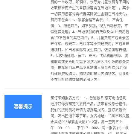
费的一半收取，如酒店、餐厅对儿童餐费有不同的
收取标准而产生的差额游客需在当地补足），其余
一切费用游客均需根据实际发生金额在当地支付。
费用不包含：1、散客全程不含餐；2、不含住
宿；3、赠送项目，如不参加，视为自动放弃，不
做退费处理；4、当地参加的自费以及以上“费用包
含”中不包含的其它项目；5、儿童费用不包含景区
环保车、观光车、电瓶车等小交通费用；不包含赠
送项目，如当地实际有发生费用，敬请游客自理；
6、因交通延阻、罢工、天气、飞机机器故障、航
班取消或更改时间等不可抗力原因所引致的额外费
用；推荐项目本产品不含旅游人身意外险,我们强
烈建议游客购买。购物说明景点内购物店、商业街
不在我社购物数量的范围之内！
预订须知报名方式： 1、普通报名 您可电话咨询
选择好你要预定的旅行产品，携带有效身份证件，
温馨提示
我们的接待员将热情为您办理报名、签订旅游合
同，发出团通书等事项。报名地址：兰州市城关区
永昌路295号紫金大厦1012室。周一至周五上
午：09：00――下午17：002、网上报名 (1)、根
据网上联系方式与我公司人员联系。(2)、确定出