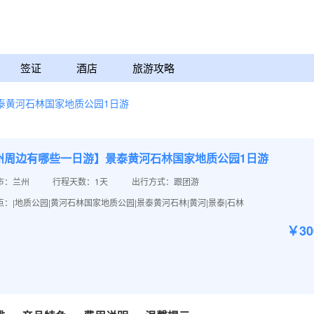
签证
酒店
旅游攻略
泰黄河石林国家地质公园1日游
州周边有哪些一日游】景泰黄河石林国家地质公园1日游
市：兰州
行程天数：1天
出行方式：跟团游
：|地质公园|黄河石林国家地质公园|景泰黄河石林|黄河|景泰|石林
￥3