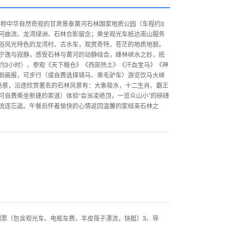
堪称中华自然奇观的甘肃景泰黄河石林国家地质公园（车程约3
河曲流、龙湾绿洲、石林合影留念；乘坐观光车抵达南山服务
俗风光特色的龙湾村、古水车，观赏奇特，苍茫的地质地貌。
宁逸与寂静，感受石林与黄河的动静结合，峰林峡水之妙，抵
约3小时），参观《天下粮仓》《西部热土》《汗血宝马》《神
剧画报，可步行（或自费选择骑马、乘毛驴车）游览饮马大峡
场景，沿途欣赏著名的石林风景有：大象吸水，十二生肖、霸王
可自费乘坐新建的索道）体验“会当凌绝顶，一览众山小”的磅礴
流连忘返。午餐后怀着愉快的心情返回温馨的家结束石林之
门票（包含观光车、电瓶车费、羊皮筏子漂流，快艇）3、导