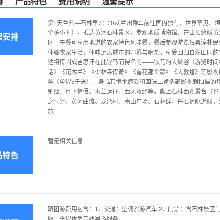
排
产品特色
费用说明
温馨提示
第1天兰州—石林早7：30从兰州乘车前往国内独有、世界罕见、
个多小时），抵达黄河石林景区，参观地质博物馆、在山顶俯瞰黄
程安排
区，午餐可享用地道的农家特色风味餐，餐后参观游览独具淳朴民
体验农家生活，体味远离城市的喧嚣与嘈杂，享受回归自然田园的
达相传因成吉思汗在此饮马而得名的——饮马沟大峡谷（游览时间
话》《花木兰》《少林寺传奇》《雪花那个飘》《大敦煌》等影视
谷（单程5千米），身临其境地感受和回味上述多部影视剧拍摄的
别姬、月下情侣、木兰远征、西天取经等。爬上石林西观景台（也
之气势，黄河曲流、龙湾村、南山广场、石林群，任君远眺近瞰，
旅！
暂无相关信息
品特色
跟团游费用包含：1、交通：空调旅游汽车 2、门票：含石林景区
服：全程优秀专线导游服务