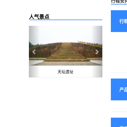
行程安
人气景点
行
Previous
Next
天坛遗址
产