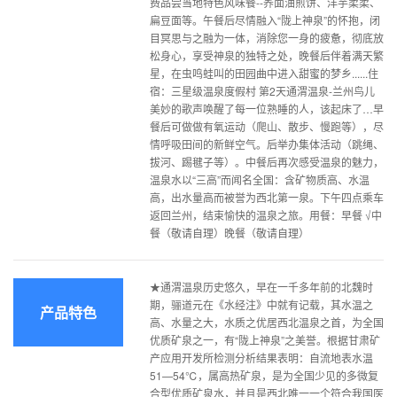
费品尝当地特色风味餐--荞面油煎饼、洋芋柔柔、
扁豆面等。午餐后尽情融入“陇上神泉”的怀抱，闭
目冥思与之融为一体，消除您一身的疲惫，彻底放
松身心，享受神泉的独特之处，晚餐后伴着满天繁
星，在虫鸣蛙叫的田园曲中进入甜蜜的梦乡......住
宿：三星级温泉度假村 第2天通渭温泉-兰州鸟儿
美妙的歌声唤醒了每一位熟睡的人，该起床了…早
餐后可做做有氧运动（爬山、散步、慢跑等），尽
情呼吸田间的新鲜空气。后举办集体活动（跳绳、
拔河、踢毽子等）。中餐后再次感受温泉的魅力，
温泉水以“三高”而闻名全国：含矿物质高、水温
高，出水量高而被誉为西北第一泉。下午四点乘车
返回兰州，结束愉快的温泉之旅。用餐：早餐 √中
餐（敬请自理）晚餐（敬请自理）
★通渭温泉历史悠久，早在一千多年前的北魏时
期，骊道元在《水经注》中就有记载，其水温之
产品特色
高、水量之大，水质之优居西北温泉之首，为全国
优质矿泉之一，有“陇上神泉”之美誉。根据甘肃矿
产应用开发所检测分析结果表明：自流地表水温
51—54℃，属高热矿泉，是为全国少见的多微复
合型优质矿泉水，并且是西北唯一一个符合我国医