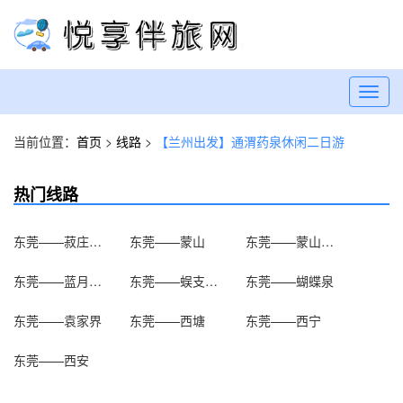
Toggl
navig
当前位置：
首页
>
线路
>
【兰州出发】通渭药泉休闲二日游
热门线路
东莞——菽庄花园
东莞——蒙山
东莞——蒙山大佛
东莞——蓝月山谷
东莞——蜈支洲岛
东莞——蝴蝶泉
东莞——袁家界
东莞——西塘
东莞——西宁
东莞——西安