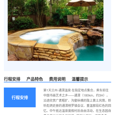
行程安排
产品特色
费用说明
温馨提示
第1天兰州-通渭温泉 在指定地点集合，乘车前往
中国书画艺术之乡——通渭（180km，约3H），
行程安排
沿途欣赏广袤粗犷、沟壑纵横的陇上黄土风情，聆
听彪炳史册的通渭榜罗镇会议、重温那段红色的回
忆。中午抵达温泉度假村后自由活动，在生态园自