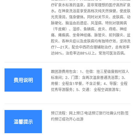
疗矿泉水标准的温泉，是非常理想的医疗高热矿泉
水。在神泉洗浴是享受高档次纯天然保健，使皮肤
光亮滑润，强身健体。同时对关节炎、皮肤病、动
脉硬化、脑溢血后遗症、风湿病、特别对银屑病
（牛皮癣）、湿疹、鱼鳞病、皮炎、痔疮、神经
痛、瘫痪病、坐骨神经痛、脉管炎、前列腺炎、盆
腔炎、各种炎症以及皮肤病均有独特疗效，坚持洗
疗7—21天，配合中西药合理辅助治疗，总有效率
达98%，治愈率达88%以上。常泡可医治百病。
跟团游费用包含：1、住宿：挂三星级度假村双人
标准间；2、门票：含两次温泉普通洗浴票；3、
费用说明
用餐：全程含1早餐，不含正餐；4、导服：全程
优秀导游服务；5、交通： 全程空调旅游车；
预订流程：网上预订/电话预订旅行社确认付款/签
约预订成功开心出游
温馨提示