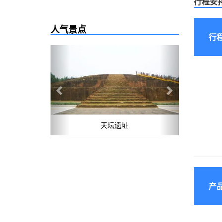
行程安
人气景点
行
Previous
Next
天坛遗址
产