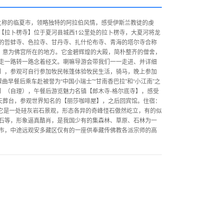
”之称的临夏市，领略独特的阿拉伯风情，感受伊斯兰教徒的虔
【拉卜楞寺】位于夏河县城西1公里处的拉卜楞寺，大夏河将龙
的哲蚌寺、色拉寺、甘丹寺、扎什伦布寺、青海的塔尔寺合称
音，意为佛宫所在的地方。它金碧辉煌的大殿，简朴整齐的僧舍，
走一路转一路念着经文。喇嘛导游会带我们一一走进、并详细
】，参观可自行参加牧民帐篷体验牧民生活，骑马，晚上参加
早餐后乘车赴被誉为“中国小瑞士”“甘南香巴拉”和“小江南”之
】（自理），午餐后游览魅力名镇【郎木寺-格尔底寺】，感受
--天葬台，参观世界知名的【丽莎咖啡屋】，之后回宾馆。住宿：
，它是一处硅灰岩石景观，形态各异的奇峰怪石傲然屹立，有的似
石等，形象逼真酷肖，是我国少有的集森林、草原、石林为一
市，中途远观安多藏区仅有的一座供奉藏传佛教各派宗师的高