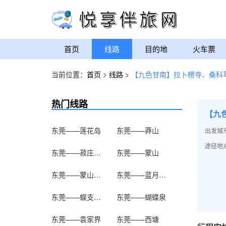
首页
线路
目的地
火车票
当前位置：
首页
>
线路
>
【九色甘南】拉卜楞寺、桑科
热门线路
【九
东莞——莲花岛
东莞——莽山
出发城
途径地点
东莞——菽庄花园
东莞——蒙山
东莞——蒙山大佛
东莞——蓝月山谷
东莞——蜈支洲岛
东莞——蝴蝶泉
东莞——袁家界
东莞——西塘