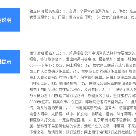
独立包团 服务标准：1、交通：全程空调旅游汽车；2、住宿：准三
秀导游服务； 5、门票：景点首道门票；（不含娱乐自费项目，赠
用说明
预订须知 报名方式：1、普通报名 您可电话咨询选择好你要预定
报名、签订旅游合同，发出团通书等事项。报名地址：兰州市城关区永
馨提示
00――下午17：002、网上报名：(1)、根据网上联系方式与我公
司工作人员发确认传真单。(4)、根据我公司的确认传真单核对旅游
费汇入我公司指定的银行帐号，保留银行底单。后将汇款底单复印后
门核实以后，制定出团通知书。(7)、按照我公司传真的出团通知书
知书上的时间地点前往集合地点，及时参团。3、上门服务团队人数
务人员为您上门办理讲解行程路线，办理报名手续，签订旅游合同
3000米左右，有高血压、心脏病、哮喘病患者请自备药品。2、
情，听从导游的安排，。3、当地属高原气候、温差大、请游客带
需备太阳伞、太阳镜、丝巾、护肤霜、防晒霜、唇膏、晕车药等。
和藏族人打交道，一定要真诚直接。6、扎尕那因地理环境偏僻，
属、塑料等不易溶解包装的食品，活动产生的垃圾一律带离，不采
不便之处，敬请理解；预订流程：网上预订/电话预订旅行社确认付