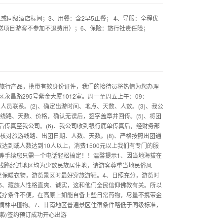
或同级酒店标间；3、用餐：含2早5正餐； 4、导服：全程优
送项目游客不参加不退费用）；6、保险：旅行社责任险；
的旅行产品，携带有效身份证件，我们的接待员将热情为您办理
昌路295号紫金大厦1012室。周一至周五上午：09：
司人员联系。(2)、确定出游时间、地点、天数、人数。(3)、我公
线路、天数、价格，确认无误后，签字盖章并回传。(5)、将团
传真至我公司。(6)、我公司收到银行底单传真后，经财务部
核对旅游线路、出团日期、人数、天数。(8)、严格按照出团通
达到或人数达到10人以上，消费1500元以上我们有专门的服
等手续您只需一个电话轻松搞定！！温馨提示1、因当地海拔在
此线路经过地区均为少数民族居住地，请游客尊重当地民俗风
足保暖衣物，游览景区时最好穿旅游鞋。4、日照充分，游览时
5、藏族人性格直爽、诚实，这和他们全民信仰佛教有关。所以
医疗条件不便，在高原上如能自备上些日常药物，尽量不携带金
摘林中植物。7、甘南地区普遍景区住宿条件略低于同级标准，
款/签约预订成功开心出游