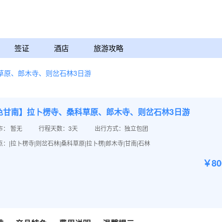
签证
酒店
旅游攻略
草原、郎木寺、则岔石林3日游
色甘南】拉卜楞寺、桑科草原、郎木寺、则岔石林3日游
市： 暂无
行程天数：3天
出行方式：独立包团
：|拉卜楞寺|则岔石林|桑科草原|拉卜楞|郎木寺|甘南|石林
￥8