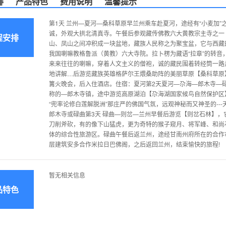
排
产品特色
费用说明
温馨提示
第1天 兰州—夏河—桑科草原早兰州乘车赴夏河，途经有“小麦加
诚，外观大拱北清真寺。午餐后参观藏传佛教六大黄教宗主寺之一
程安排
山、凤山之间冲积成一块盆地，藏族人民称之为聚宝盆，它与西藏
我国喇嘛教格鲁派（黄教）六大寺院。拉卜楞为藏语“拉章”的转
来来往往的喇嘛，穿着人文主义的僧袍，诚的藏民围着转经筒一路
地讲解…后游览藏族英雄格萨尔王煨桑助阵的美丽草原【桑科草原
篝火晚会，后入住酒店。住宿：夏河第2天夏河—尕海—郎木寺—碌曲
称的—郎木寺镇，途中游览高原湖泊【尕海湖国家候鸟自然保护区
“兜率论修白莲解脱洲”那庄严的佛国气氛，远观神秘而又神圣的-
郎木寺或碌曲第3天 碌曲—则岔—兰州早餐后游览【则岔石林】
刀削斧砍，有的像下山猛虎，更为奇特的猴子窥月、将军峰、和尚
体的综合性旅游区。碌曲午餐后返兰州，途经甘南州府所在的合作
层建筑安多合作米拉日巴佛阁，之后返回兰州，结束愉快的旅程!
暂无相关信息
品特色