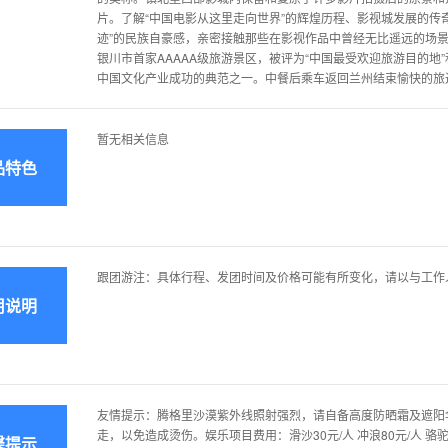
片。了解“中国电影从这里走向世界”的辉煌历程、影视城发展的传
迹”的民族自豪感，亲密接触那些在影视作品中曾经无比遥远的场
银川市首家AAAAA级旅游景区，被评为“中国最受欢迎旅游目的地”
中国文化产业成功的典范之一。中餐后乘车返回兰州结束愉快的旅
暂无相关信息
品特色
跟团游注：具体行程、发团时间及价格可能有所变化，请以与工作
用说明
友情提示：腾格里沙漠紫外线照射强烈，请自备高度防晒霜及遮阳伞
走，以免造成烫伤。娱乐项目费用：滑沙30元/人 冲浪80元/人 骆驼8
馨提示