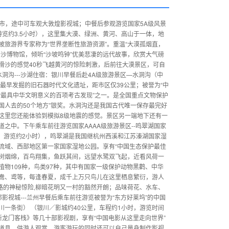
夏中卫市，途中可车观大敦煌影视城；中餐后参观游览国家5A级风景
，游览约3.5小时），这里集大漠、绿洲、黄河、高山于一体，地
旅游界专家称为“世界垄断性旅游资源”。重温“大漠孤烟直，
沙博物馆，倾听“沙坡鸣钟”优美悲凄的远代故事，欣赏大气磅
滑沙的感觉40秒飞越黄河的惊险刺激，后前往大漠景区，可自
洞沟---沙湖住宿：银川早餐后赴4A级旅游景区—水洞沟（中
中国最早发掘的旧石器时代文化遗址，距市区仅39公里；被誉为“中
为“最具中华文明意义的百项考古发现”之一。是全国重点文物保护
国人去的50个地方”银奖。水洞沟还是我国古代唯一保存最完好
这里您还能体验到模拟8级地震的感觉。景区另一端地下还有一
之中。下午乘车前往游览国家AAAA级旅游景区--鸣翠湖国家
钟，游览约2小时），鸣翠湖是我国继杭州西溪和江苏溱湖国家湿
流域、西部地区第一家国家湿地公园。享有“中国生态保护最佳
草树烟绵，百鸟翔集，鱼跃其间，远望水鹭双飞起，近看风荷一
物109种，鸟类97种，其中有国家一级保护动物黑鹳、中华
鸯、鸢等，每逢春夏，成千上万只鸟儿在这里栖息繁衍，游人
无路的神秘惊险,柳暗花明又一村的豁然开朗；品味荷花、水车、
视城---兰州早餐后乘车前往游览被誉为“东方好莱坞”的中国
一条街） （银川／影城约40公里，车程约1小时，游览时间
龙门客栈》等几十部影视剧，享有“中国电影从这里走向世界”
道具、供游人观赏，游客游玩的同时还可以自己量身制作影视