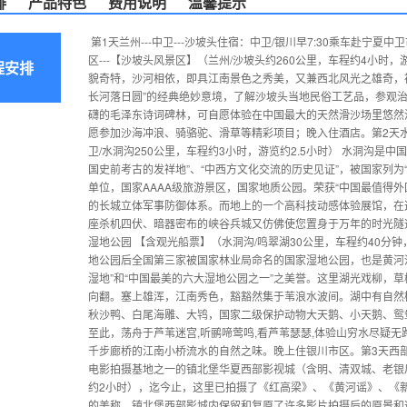
排
产品特色
费用说明
温馨提示
第1天兰州---中卫---沙坡头住宿：中卫/银川早7:30乘车赴宁
区---【沙坡头风景区】（兰州/沙坡头约260公里，车程约4小时
程安排
貌奇特，沙河相依，即具江南景色之秀美，又兼西北风光之雄奇，被
长河落日圆”的经典绝妙意境，了解沙坡头当地民俗工艺品，参观治
礴的毛泽东诗词碑林，可自愿体验在中国最大的天然滑沙场里悠然
愿参加沙海冲浪、骑骆驼、滑草等精彩项目；晚入住酒店。第2天水
卫/水洞沟250公里，车程约3小时，游览约2.5小时） 水洞沟是
国史前考古的发祥地”、“中西方文化交流的历史见证”，被国家列
单位，国家AAAA级旅游景区，国家地质公园。荣获“中国最值得外
的长城立体军事防御体系。而地上的一个高科技动感体验展馆，在
座杀机四伏、暗器密布的峡谷兵城又仿佛使您置身于万年的时光隧道
湿地公园 【含观光船票】（水洞沟/鸣翠湖30公里，车程约40分
地公园后全国第三家被国家林业局命名的国家湿地公园，也是黄河
湿地”和“中国最美的六大湿地公园之一”之美誉。这里湖光戏柳，
向翻。塞上雄浑，江南秀色，豁豁然集于苇浪水波间。湖中有自然植
秋沙鸭、白尾海雕、大鸨，国家二级保护动物大天鹅、小天鹅、鸳
至此，荡舟于芦苇迷宫,听鹂啼莺鸣,看芦苇瑟瑟,体验山穷水尽疑
千步廊桥的江南小桥流水的自然之味。晚上住银川市区。第3天西部影
电影拍摄基地之一的镇北堡华夏西部影视城（含明、清双城、老银川
约2小时），迄今止，这里已拍摄了《红高梁》、《黄河谣》、《新
的美称。镇北堡西部影城内保留和复原了许多影片拍摄后的原景和