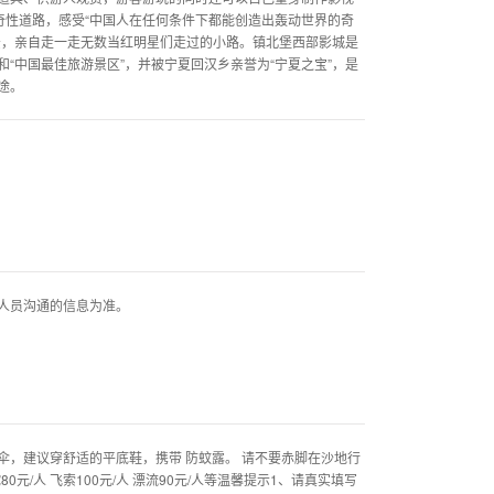
奇性道路，感受“中国人在任何条件下都能创造出轰动世界的奇
景，亲自走一走无数当红明星们走过的小路。镇北堡西部影城是
和“中国最佳旅游景区”，并被宁夏回汉乡亲誉为“宁夏之宝”，是
途。
人员沟通的信息为准。
，建议穿舒适的平底鞋，携带 防蚊露。 请不要赤脚在沙地行
0元/人 飞索100元/人 漂流90元/人等温馨提示1、请真实填写