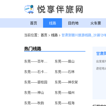
首页
线路
目的地
火车票
当前位置：
首页
>
线路
>
甘肃到银川旅游线路_沙湖/沙
热门线路
甘肃
东莞——百年老街
东莞——眉山
出发城
途径地点
东莞——石卡雪山
东莞——石林
东莞——碧桂园
东莞——神农架
东莞——神山
东莞——福州
东莞——秋韵
东莞——程海