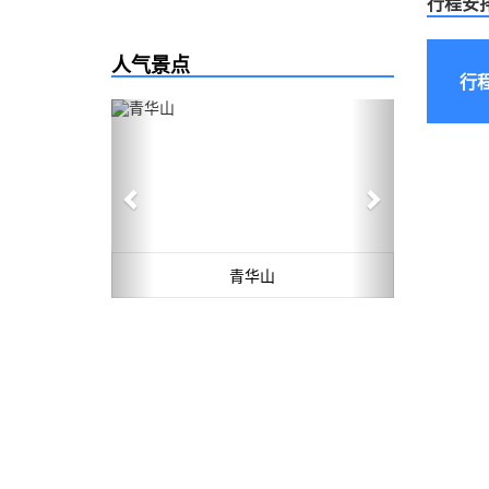
行程安
人气景点
行
Previous
Next
青华山