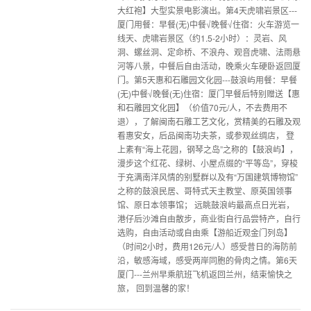
大红袍】大型实景电影演出。第4天虎啸岩景区---
厦门用餐：早餐(无)中餐√晚餐√住宿：火车游览一
线天、虎啸岩景区（约1.5-2小时）：灵岩、风
洞、螺丝洞、定命桥、不浪舟、观音虎啸、法雨悬
河等八景，中餐后自由活动，晚乘火车硬卧返回厦
门。第5天惠和石雕园文化园---鼓浪屿用餐：早餐
(无)中餐√晚餐(无)住宿：厦门早餐后特别赠送【惠
和石雕园文化园】（价值70元/人，不去费用不
退），了解闽南石雕工艺文化，赏精美的石雕及观
看惠安女，后品闽南功夫茶，或参观丝绸店， 登
上素有“海上花园，钢琴之岛”之称的【鼓浪屿】，
漫步这个红花、绿树、小屋点缀的“平等岛”，穿梭
于充满南洋风情的别墅群以及有“万国建筑博物馆”
之称的鼓浪民居、哥特式天主教堂、原英国领事
馆、原日本领事馆； 远眺鼓浪屿最高点日光岩，
港仔后沙滩自由散步，商业街自行品尝特产，自行
选购，自由活动或自由乘【游船近观金门列岛】
（时间2小时，费用126元/人）感受昔日的海防前
沿，敏感海域，感受两岸同胞的骨肉之情。第6天
厦门---兰州早乘航班飞机返回兰州，结束愉快之
旅， 回到温馨的家！