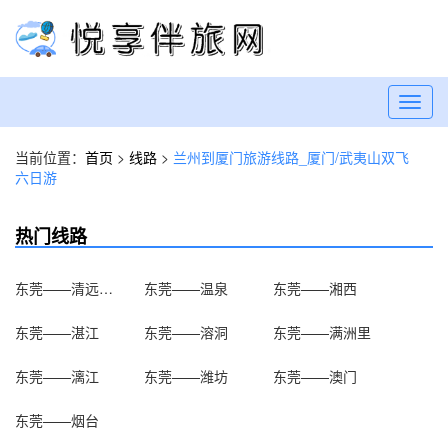
Toggl
navig
当前位置：
首页
>
线路
>
兰州到厦门旅游线路_厦门/武夷山双飞
六日游
热门线路
东莞——清远笔架山
东莞——温泉
东莞——湘西
东莞——湛江
东莞——溶洞
东莞——满洲里
东莞——漓江
东莞——潍坊
东莞——澳门
东莞——烟台