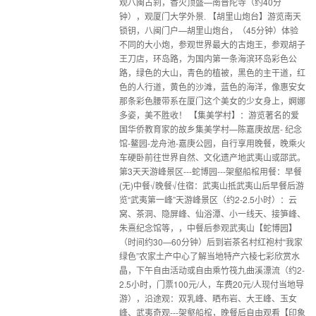
观八闽古刹，香火顶盛—南普陀寺（约40分
钟），观厦门大学外景. 【胡里山炮台】游览南天
锁钥，八闽门户—胡里山炮台，（45分钟）体验
不同的大小炮，参观世界最大的古炮王，参观胡子
王刀店，环岛路，为国内第一条海滨环岛彩色公
路，绿色的大山，青色的植被，黑色的主干道，红
色的人行道，黄色的沙滩，蓝色的海洋，像惠安女
那条彩色腰带系在厦门这个美女的少女身上，婀娜
多姿，美不胜收！ 【集美学村】：游览著名的爱
国华侨教育家的故乡集美学村—陈嘉庚故居- 纪念
馆-鳌园-龙舟池-嘉庚公园，自行享用晚餐，晚乘火
车硬卧前往世界自然、文化遗产地武夷山或邵武。
第3天天游峰景区---蛇博园---架壑船棺用餐：早餐
(无)中餐√晚餐√住宿：武夷山抵武夷山后早餐后游
览“武夷第一峰”天游峰景区（约2-2.5小时）：云
窝、茶洞、隐屏峰、仙浴潭、小一线天、接笋峰、
朱熹纪念馆等，，中餐后参观武夷山【蛇博园】
（时间约30—60分钟）后到岩茶名村红袍村“我家
绿色”农家土产中心了解当地特产六棱七彩欣赏水
晶，下午自由活动或自由乘竹筏九曲溪漂流（约2-
2.5小时，门票100元/人，车费20元/人现付当地导
游），沿途观：双乳峰、晒布岩、大王峰、玉女
峰、武夷奇观---架壑船棺，晚餐后自由观看【印象