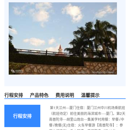
行程安排
产品特色
费用说明
温馨提示
第1天兰州---厦门住宿：厦门兰州中川机场乘航班
（航班待定）前往美丽的海滨城市----厦门。第2天
行程安排
南普陀寺---胡里山炮台---集美学村用餐：早餐√中
餐√晚餐(无)住宿：火车早餐游【南普陀寺】：参