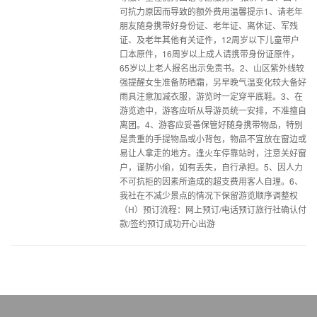
可抗力原因而导致的额外费用温馨提示1、请老年
朋友随身携带好身份证、老年证、离休证、军残
证、及老年其他有关证件，12周岁以下儿童带户
口本原件，16周岁以上成人请携带身份证原件，
65岁以上老人报名出示免责书。2、山区紫外线较
强提醒女生准备防晒霜，另早晚气温变化较大备好
雨具注意加减衣服，游览时一定穿平底鞋。3、在
游览途中，游客应听从导游员统一安排，不准擅自
离团。4、游客应妥善保管好随身携带物品，特别
是贵重的手提物品或小背包，物品不宜放在窗边或
易让人拿走的地方。逢火车停靠站时，注意关好窗
户，谨防小偷，如有丢失，自行承担。5、因人力
不可抗拒的因素所造成的超支费用客人自理。6、
我社在不减少景点的情况下保留游览顺序调整权
（H）预订流程：网上预订/电话预订旅行社确认付
款/签约预订成功开心出游