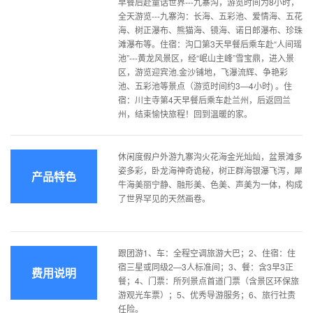
早餐后赴童话世界---九寨沟，游览时间为8小时，
全天游览---九寨沟：长海、五彩池、爱情海、五花
海、树正瀑布、熊猫海、镜海、诺日郎瀑布、珍珠
滩瀑布等。住宿：沟口第3天早餐后乘车赴“人间瑶
池”---黄龙风景区，经“岷山主峰”雪宝鼎，进入景
区，游览迎宾池.金沙铺地，飞瀑流辉、争艳彩
池、五彩池等景点（游览时间约3—4小时) 。住
宿：川主寺第4天早餐后乘车赴兰州，后返回兰
州，结束愉快旅程！回到温暖的家。
休闲度假户外游九寨沟火花海金光灿灿，盆景滩多
姿多彩，卧龙海神奇诡秘，树正群海银瀑飞泻，犀
产品特色
牛海美丽宁静、融形美、色美、声美为一体，构成
了世界罕见的天然画卷。
跟团游1、车：全程空调旅游大巴；2、住宿：住
宿三星或同级2—3人标准间；3、餐：含3早3正
费用说明
餐；4、门票：所列景点首道门票（含景区环保旅
游观光车票）；5、优秀导游服务；6、旅行社责
任险。