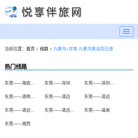
Toggl
navig
当前位置：
首页
>
线路
>
九寨沟+甘南 九寨沟黄龙四日游
热门线路
东莞——海底世界
东莞——深圳
东莞——深圳海洋世界
东莞——清明上河园
东莞——清迈
东莞——清远
东莞——清远清新温泉
东莞——清远笔架山
东莞——温泉
东莞——湘西