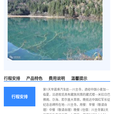
行程安排
产品特色
费用说明
温馨提示
第1天早晨乘汽车赴---川主寺，途经中国小麦加---
临夏，沿途观览具有藏族风情的藏式楼---米拉日巴
行程安排
佛阁、尕海、若尔盖大草原。晚抵达中国红军长征
纪念总碑所在地---川主寺。用餐：早餐（敬请自
理）中餐（敬请自理）晚餐 √住宿：川主寺第2天