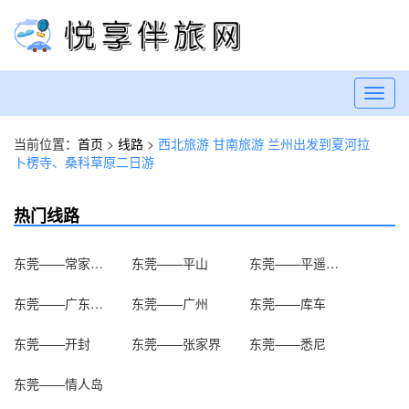
Toggl
navig
当前位置：
首页
>
线路
>
西北旅游 甘南旅游 兰州出发到夏河拉
卜楞寺、桑科草原二日游
热门线路
东莞——常家庄园
东莞——平山
东莞——平遥古城
东莞——广东第一峰
东莞——广州
东莞——库车
东莞——开封
东莞——张家界
东莞——悉尼
东莞——情人岛