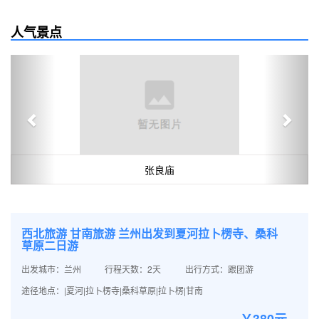
人气景点
Previous
Next
张良庙
西北旅游 甘南旅游 兰州出发到夏河拉卜楞寺、桑科
草原二日游
出发城市：兰州
行程天数：2天
出行方式：跟团游
途径地点：|夏河|拉卜楞寺|桑科草原|拉卜楞|甘南