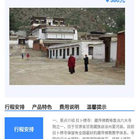
￥380元
行程安排
产品特色
费用说明
温馨提示
一、景点介绍 拉卜楞寺：藏传佛教格鲁派六大寺
院之一，位于甘肃省甘南藏族自治州夏河县。目前
行程安排
拉卜楞寺保留有全国最好的藏传佛教教学体系。寺
院内设六大学院：闻思学院修显宗，续部上学院，