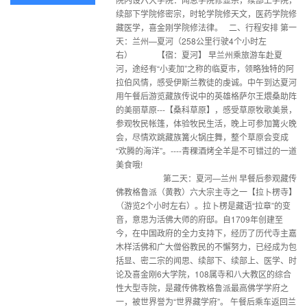
续部下学院修密宗，时轮学院修天文，医药学院修
藏医学，喜金刚学院修法律。 二、行程安排 第一
天：兰州—夏河（258公里行驶4个小时左
右） 【宿：夏河】 早兰州乘旅游车赴夏
河，途经有“小麦加”之称的临夏市，领略独特的阿
拉伯风情，感受伊斯兰教徒的虔诚。中午到达夏河
用午餐后游览藏族传说中的英雄格萨尔王煨桑助阵
的美丽草原---【桑科草原】，感受草原牧歌美景，
参观牧民帐篷，体验牧民生活，晚上可参加篝火晚
会，尽情欢跳藏族篝火锅庄舞，整个草原会变成
“欢腾的海洋”。----青稞酒烤全羊是不可错过的一道
美食哦!
第二天：夏河—兰州 早餐后参观藏传
佛教格鲁派（黄教）六大宗主寺之一【拉卜楞寺】
（游览2个小时左右）。拉卜楞是藏语“拉章”的变
音，意思为活佛大师的府邸。自1709年创建至
今，在中国政府的全力支持下，经历了历代寺主嘉
木样活佛和广大僧俗教民的不懈努力，已经成为包
括显、密二宗的闻思、续部下、续部上、医学、时
论及喜金刚6大学院，108属寺和八大教区的综合
性大型寺院，是藏传佛教格鲁派最高佛学学府之
一，被世界誉为“世界藏学府”。 午餐后乘车返回兰