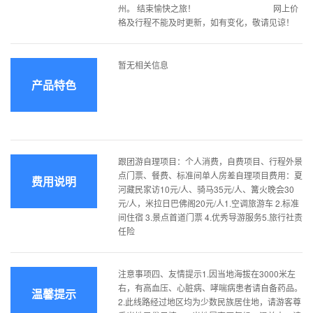
州。 结束愉快之旅！ 网上价
格及行程不能及时更新，如有变化，敬请见谅！
暂无相关信息
产品特色
跟团游自理项目：个人消费，自费项目、行程外景
点门票、餐费、标准间单人房差自理项目费用：夏
费用说明
河藏民家访10元/人、骑马35元/人、篝火晚会30
元/人，米拉日巴佛阁20元/人1.空调旅游车 2.标准
间住宿 3.景点首道门票 4.优秀导游服务5.旅行社责
任险
注意事项四、友情提示1.因当地海拔在3000米左
右，有高血压、心脏病、哮喘病患者请自备药品。
温馨提示
2.此线路经过地区均为少数民族居住地，请游客尊