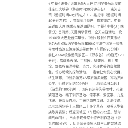
√ 中餐√ 晚餐√ 火车第5天大理 昆明早餐后出发前
往东巴大峡谷（游览时间30分钟左右）、束河古
镇（游览时间40分钟左右）、黑龙谭（游览时间
40分钟左右），参观丽江特产—螺旋藻店。中餐
后返回大理.晚乘火车返回昆明。早餐√ 中餐(无) 晚
餐(无) 普洱第6天昆明早餐后，全天自游活动，晚
19:00乘大巴赴普洱早餐√ 中餐√ 晚餐√ 西双版纳
第7天西双版纳早餐后乘车90公里沿中国第一条热
带雨林高速公路穿越热带雨林（车程约90分钟）
前往AAAA级旅游风景区---【野象谷】 (约游览120
分钟)：看驯象表演、百鸟园、蝴蝶园、树上旅
馆，野象谷充满神秘、奇异，它那优美的自然景
色，惊心动魂的探险活动，一定会让你赏心悦目，
终生难忘；中餐后游览4A级旅游风景区（车程约8
公里、行驶时间约20分钟）---【原始森林公园】
（游览约180分钟），园内有热带沟谷雨林、孔雀
繁殖基地、猴子驯养基地、傣家寨、爱伲寨、九龙
飞瀑、曼双龙白塔、百米花岗岩浮雕、金湖传说、
风味烧烤场等十大景区五十多个景点，观看大型名
族歌舞表演；后返回城区（车程约28公里、驶时
间约60钟），自由参观傣家土特产制作基地（游
览约50分钟），切身感受傣家人对生活的智慧结