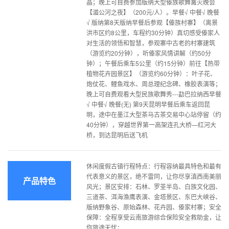
晶；晚上可自费参加版纳大型傣族歌舞篝火晚会
【湄公河之夜】（200元/人）。早餐√ 中餐√ 晚餐
√ 版纳第8天版纳早餐后参观【傣族村寨】（离景
洪市区约8公里，车程约30分钟）真切感受傣家人
对生活的领悟和智慧，参观寨中古老的村寨建筑
（游览约20分钟），听傣家风情讲解（约50分
钟）；午餐后乘车5公里（约15分钟）前往【热带
植物花卉园景区】（游览约60分钟）：叶子花、
炮仗花、鲤鱼戏水、周总理纪念碑、橡胶表演等；
晚上可自费观看大型民族歌舞秀---勐巴拉纳西早餐
√ 中餐√ 晚餐(无) 第9天昆明早餐后乘车返回昆
明，途中在墨江大型茶马古茶交易中心站停留（约
40分钟），穿越世界第一高架连孔大桥—红河大
桥，到达昆明后送飞机
休闲度假古镇行程特点：行程容纳最具特色和最有
代表意义的景区，绝不雷同，让你尽享滇西南美丽
产品特色
风光；景区安排：石林、罗荃半岛、白族文化园、
三道茶、洱海渔鹰表演、金塔景区、东巴大峡谷、
版纳野象谷、原始森林、花卉园、傣家村寨；安全
保障：全程享受云南旅游综合保险安全救助金，让
你旅途无忧；