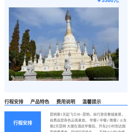
￥3380元
行程安排
产品特色
费用说明
温馨提示
昆明第1天起飞兰州--昆明，自行游览春城美景，
自费品尝各色云南美食。 早餐√ 中餐√ 晚餐√ 火车
行程安排
第2天昆明 大理在酒店早餐后、开车2小时到达国
家地质遗产，阿诗玛的故乡——石林(2小时)含电