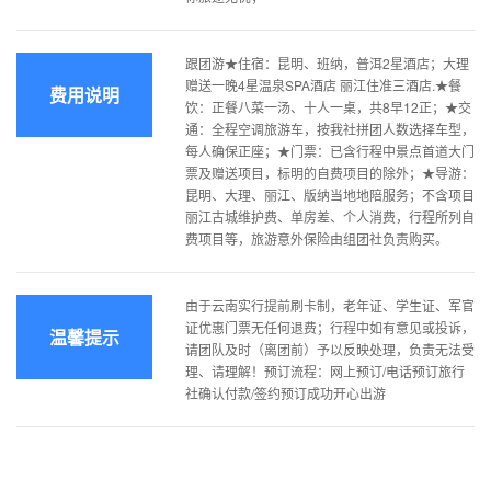
跟团游★住宿：昆明、班纳，普洱2星酒店；大理
赠送一晚4星温泉SPA酒店 丽江住准三酒店.★餐
费用说明
饮：正餐八菜一汤、十人一桌，共8早12正；★交
通：全程空调旅游车，按我社拼团人数选择车型，
每人确保正座；★门票：已含行程中景点首道大门
票及赠送项目，标明的自费项目的除外；★导游：
昆明、大理、丽江、版纳当地地陪服务；不含项目
丽江古城维护费、单房差、个人消费，行程所列自
费项目等，旅游意外保险由组团社负责购买。
由于云南实行提前刷卡制，老年证、学生证、军官
证优惠门票无任何退费；行程中如有意见或投诉，
温馨提示
请团队及时（离团前）予以反映处理，负责无法受
理、请理解！预订流程：网上预订/电话预订旅行
社确认付款/签约预订成功开心出游