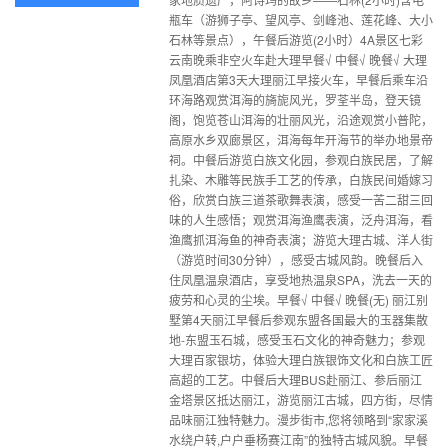
瓶车（游狮子亭、望风亭、剑峰池、莲花峰、大小
石林等景点），午餐后游览(2小时）4A景区七彩
云南晚乘非空火车赴大理早餐√ 中餐√ 晚餐√ 大理
凤凰酒店第3天大理丽江早接火车，早餐后乘车沿
环海路观赏洱海的旖旎风光，罗荃半岛，登天镜
阁，饱览苍山洱海的壮丽风光，沿途观赏小普陀，
高原水乡双廊景区，洱海每年开海节的举办地景帝
祠。中餐后游览白族文化园，参观白族民居，了解
扎染、木雕等民族手工艺的传承，白族民间婚嫁习
俗，欣赏白族三道茶歌舞表演，感受一苦二甜三回
味的人生感悟；观赏洱海渔鹰表演，泛舟洱海，看
渔鹰抓洱海鱼的神奇表演；游览大理古城、洋人街
（游览时间30分钟），感受古城风韵。晚餐后入
住凤凰温泉酒店，享受地热温泉SPA，洗去一天的
疲劳和心灵的尘埃。早餐√ 中餐√ 晚餐(无) 丽江别
墅第4天丽江早餐后参观东盟各国最大的玉器集散
地-东盟玉石城，感受玉石文化的神奇魅力；参观
大理百家银坊，体验大理白族银饰文化和白族工匠
高超的工艺。中餐后大理BUS赴丽江、参后丽江
金塔景区抵达丽江，游览丽江古城，四方街，尽情
品味丽江独特魅力。漫步街市,您将领略到“家家溪
水绕户转,户户垂杨赛江南”的独特古城风貌。早餐