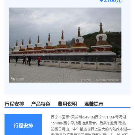
￥2100元
行程安排
产品特色
费用说明
温馨提示
西宁市区第1天兰州-242KM西宁151KM-青海湖
151km-西宁早指定地点集合，后乘车赴青海湖，
行程安排
途径日月山，中午抵达世界上最大的内陆咸水湖—
青海湖.游览完后返回素称夏都的西宁市。晚上可