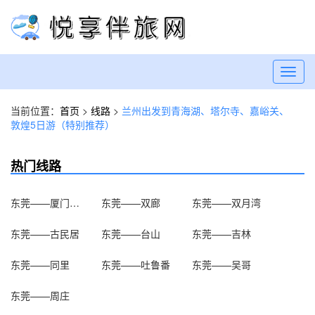
Toggl
navig
当前位置：
首页
>
线路
>
兰州出发到青海湖、塔尔寺、嘉峪关、
敦煌5日游（特别推荐）
热门线路
东莞——厦门大学
东莞——双廊
东莞——双月湾
东莞——古民居
东莞——台山
东莞——吉林
东莞——同里
东莞——吐鲁番
东莞——吴哥
东莞——周庄