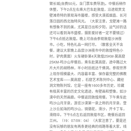
臂长城(自费50元，含门票车费导游)。中餐后稍作
休整，下午2点左右乘大巴车赴敦煌，沿途观赏戈
壁滩奇特的景观海市蜃楼，感受大漠孤烟直、长河
落日园的西北独特风光。（大家注意，戈壁滩一路
有想象不到的美，尤其是日出和夕阳，运气好的话
还可以看到海市盛楼，摄影爱好者一定不要错过）
下午6点抵达敦煌。晚上可自由参观敦煌沙洲夜
市。小吃，特色礼品一网打尽。（散客全天不含
餐，建议大家晚上品尝沙洲夜市中的敦煌特色小
时，驴肉黄面）火车硬卧第4天敦煌25KM-莫高窟
25KM-鸣沙山早餐后，乘车赴莫高窟，途中路过大
片大片的胡杨林，半小时后抵达千佛洞。参观世界
上现存规模最大、内容最丰富、保存最完整的佛教
艺术宝库——莫高窟 ，石窟艺术陈列中心、藏经
洞文物陈列馆，它是一座有1600多年历史，珍藏
有极其丰富的历史文化遗迹，有壁画和塑像，如沙
漠中的天然画廊。中餐返回敦煌用餐。下午乘车赴
鸣沙山月牙泉，游览沙漠第一泉之称的月牙泉、登
上沙丘如海的鸣沙山，骑骆驼，滑沙，开卡丁车，
滑翔伞。下午5点左右返回敦煌市区，晚餐后返回
兰州。（19：07/09：04）（大家注意了，要是还
没有玩够的朋友有两条更经典的线路等着大家，线