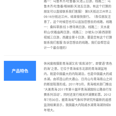
路一：乌鲁木齐/吐鲁番/天池三日游，线路二：乌
鲁木齐/吐鲁番/喀纳斯/天池五日游。有这个打算的
朋友可以直接联系我们客服） 第5天抵达兰州早上
09:16分抵达兰州，结束愉快旅行。（各位朋友注
意了，这个时候您也可以追加您想去的线路，线路
一：桑科草原/拉卜楞寺两日游，线路二：天水麦
积山/伏羲庙两日游，线路三：沙坡头/沙湖/西部影
视城三日游，西藏全景十日游，要是您有这个打算
联系我们客服 告诉您想去的线路，我们会帮您设
计一个最合理的）
休闲度假摄影青海湖又名“库库淖尔”，即蒙语“青色
的海”之意。它位于青海省东北部的青海湖盆地
产品特色
内，既是中国最大的内陆湖泊，也是中国最大的咸
水湖。由祁连山的大通山、日月山与青海南山之间
的断层陷落形成。2011年3月，青海相关部门推出
“大美青海·2011年第十届环青海湖国际公路自行车
赛系列活动”，同时还发行相关环湖赛彩票。2012
年7月30日，据青海省气象科学研究所最新的遥感
监测结果显示，我国最大内陆咸水湖青海湖持续8
年增大。