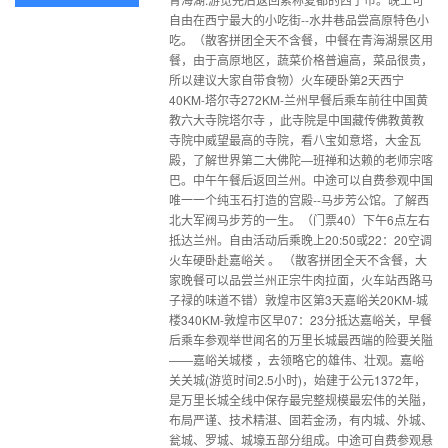
自由在西宁最大的小吃街--水井巷品尝高原特色小
吃。（散客拼团全天不含餐，中餐在青海湖景区用
餐，由于高原地区，蔬菜价格普遍高，菜品很贵，
所以建议大家自带食物）火车硬卧第2天西宁
40KM-塔尔寺272KM-兰州早餐后乘车前往中国黄
教六大寺院塔尔寺 ，此寺院是中国藏传佛教黄教
寺院中威望最高的寺院，看八宝如意塔，大金瓦
殿，了解世界第二大佛陀—班禅和达赖的老师宗喀
巴。中午午餐后返回兰州。中途可以自费参观中国
唯一一个纯玉石打造的宫殿--马步芳公馆。了解西
北大军阀马步芳的一生。（门票40）下午6点左右
抵达兰州。自由活动后乘晚上20:50或22：20空调
火车硬卧赴嘉峪关 。 （散客拼团全天不含餐，大
家晚餐可以品尝兰州正宗牛肉拉面，火车站西路马
子禄的味道不错）敦煌市区第3天嘉峪关20KM-城
楼340KM-敦煌市区早07：23分抵达嘉峪关，早餐
后乘车参观举世闻名的万里长城最西端的险要关隘
——嘉峪关城楼 ，去领略它的雄伟、壮观。嘉峪
关关城(游览时间2.5小时)，始建于公元1372年，
是万里长城全线中保存最完整规模最宏伟的关隘，
布局严谨、技术精湛、固若金汤，有内城、外城、
瓮城、罗城、城壕五部分组成。中途可自费参观悬