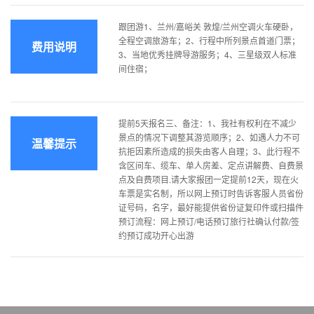
跟团游1、兰州/嘉峪关 敦煌/兰州空调火车硬卧，
全程空调旅游车；2、行程中所列景点首道门票；
费用说明
3、当地优秀挂牌导游服务；4、三星级双人标准
间住宿；
提前5天报名三、备注：1、我社有权利在不减少
景点的情况下调整其游览顺序；2、如遇人力不可
温馨提示
抗拒因素所造成的损失由客人自理；3、此行程不
含区间车、缆车、单人房差、定点讲解费、自费景
点及自费项目.请大家报团一定提前12天，现在火
车票是实名制，所以网上预订时告诉客服人员省份
证号码，名字，最好能提供省份证复印件或扫描件
预订流程：网上预订/电话预订旅行社确认付款/签
约预订成功开心出游