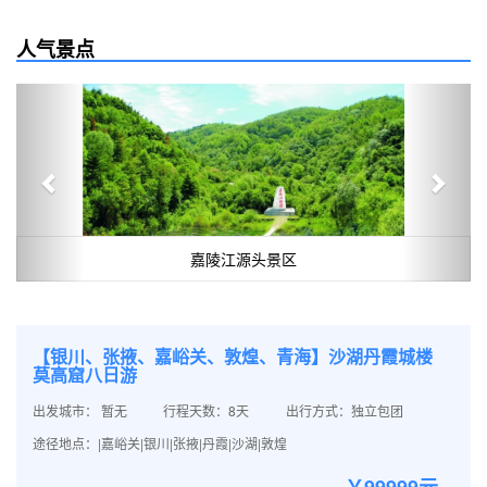
人气景点
Previous
Next
嘉陵江源头景区
【银川、张掖、嘉峪关、敦煌、青海】沙湖丹霞城楼
莫高窟八日游
出发城市： 暂无
行程天数：8天
出行方式：独立包团
途径地点：|嘉峪关|银川|张掖|丹霞|沙湖|敦煌