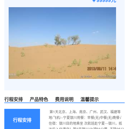
￥99999元
行程安排
产品特色
费用说明
温馨提示
第1天北京、上海、南京、广州、武汉、福建等
地/飞机/--宁夏银川用餐：早餐(无)中餐(无)晚餐√
行程安排
住宿：银川目的地乘坐 次航班赴宁夏---银川，抵
达后入住酒店！第2天银川/沙湖56公里--王陵35公