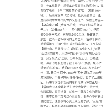
牙泉鸣沙山10公里游览用餐：早餐√中餐√晚餐√住
宿：火车早餐后，后乘车赴莫高窟的游客中心，观
看数字电影--【千年莫高 梦幻佛宫】（观看40分
钟），后乘摆渡车（20分钟）赴莫高窟景区，抵
达后参观举世闻名的世界文化遗产、佛教艺术宝—
【莫高窟220】(参观75分钟)，始建于前秦苻坚建
元二年（公元366年），拥有洞窟492个，壁画
45000多平方米，彩塑像2000余身，是古建筑、
雕塑、壁画三者相结合的艺术宫殿，俗称千佛洞。
后乘摆渡车（20分钟）返回游客中心， 下午游览
【鸣沙山、月牙泉120】(游览2.5小时左右)这里
“山以灵而故鸣，水以神而益秀”让你有“鸣沙山怡
性，月牙泉洗心”之感。沙岭蜿蜒起伏，沙峰徒
峭，神奇的地貌造就了数千年“沙不添泉，泉不枯
竭”的自然奇观。后乘K9668次或Y668次火车赴兰
州！第7天兰州-西宁215公里 西宁-塔尔寺30公里
游览用餐：早餐√中餐√晚餐√住宿：西宁早兰州接
团，后乘车前往参观我国著名的藏传佛教圣地－
【塔尔寺80不含讲解费】整个寺院依山势起伏，
金碧辉煌，富丽堂皇，就象一个藏教文化的博物
馆，无不给每个观者以心灵震颤，要你心中有着虔
诚的信念，便会获得心灵上永远的宁静。“三绝”的
酥油花、堆绣和壁画将给你永恒的震撼，视觉上惊