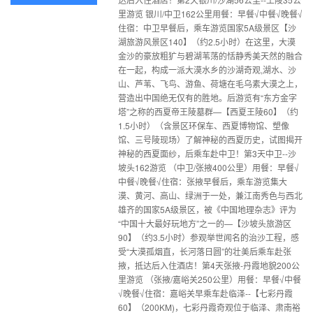
里游览 银川/中卫162公里用餐：早餐√中餐√晚餐√
住宿：中卫早餐后，乘车游览国家5A级景区【沙
湖旅游风景区140】（约2.5小时）在这里，大漠
金沙的豪放粗犷与碧湖苇荡的恬静秀美天然的融合
在一起，构成一派大漠水乡的沙湖奇观,湖水、沙
山、芦苇、飞鸟、游鱼、荷塘在毛乌素大漠之上，
营造出中国绝无仅有的胜地。后游览有“东方金字
塔”之称的西夏帝王陵墓群—【西夏王陵60】（约
1.5小时）（含景区环保车、西夏博物馆、塑像
馆、三号陵现场）了解神秘的西夏历史，试图揭开
神秘的西夏面纱，后乘车赴中卫！第3天中卫--沙
坡头162游览 （中卫/张掖400公里）用餐：早餐√
中餐√晚餐√住宿：张掖早餐后，乘车游览集大
漠、黄河、高山、绿洲于一处，兼江南秀色与西北
雄齐的国家5A级景区，被《中国地理杂志》评为
“中国十大最好玩地方”之一的—【沙坡头旅游区
90】（约3.5小时）参观举世闻名的治沙工程，感
受“大漠孤烟直，长河落日圆”的壮美后乘车赴张
掖，抵达后入住酒店！第4天张掖-丹霞地貌200公
里游览 （张掖/嘉峪关250公里）用餐：早餐√中餐
√晚餐√住宿：嘉峪关早乘车赴临泽--【七彩丹霞
60】（200KM)，七彩丹霞奇观位于临泽、肃南裕