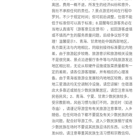
离团，费用一概不退，所发生的经济纠纷和意外，
我社不承担任何的责任。7.景点游览时间在行程中
罗列，不少于规定时间；但可前后调整，住宿不能
低于标准但可以高于标准；8.提醒每位游客务必在
当地认真填写（游客意见反馈书），如因游客虚填
或不填而产生的服务质量问题，后续争议恕不受
理！温馨提示1、青海、甘肃地处中国西部地区，
各方面无法与内地相比，同级别接待标准要比内地
差，由于旅游起步较晚、旅游意识和旅游相关设施
不是很完美、景点沿途餐厅条件等与内陆旅游发达
地区相比较，无论从软硬件设施或饭菜质量都有一
定的差距，请各位游客理解，并有相应的心理准
备。由于青海省旅游业发展较内地地区较晚，故当
地三星酒店均无空调制冷设施，请您谅解！住宿酒
店大多靠近或就在少数民族聚居区，请您注意当地
民俗民风；2、青海、宁夏、甘肃少数民族较多，
受宗教影响，风俗习惯与我们不同，游览时（如进
寺庙），请谨记导游宣布有关旅游注意事项，入乡
随俗，在任何场合下都不要提及有关少数民族的政
治问题，配合好导游工作。进入少数民族餐厅或有
少数民族在场时不要说其民族忌讳的东西，以免引
发纠纷。请注意尊重其民族生活习惯和宗教信仰。