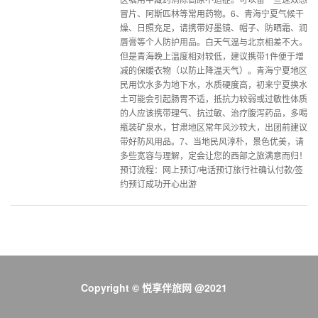
冒片、阿斯匹林等常用药物。6、青海宁夏气候干
燥、日照充足，请携带好墨镜、帽子、防晒霜、润
唇膏等个人防护用品。白天气温与北京相差不大。
但是青海晚上温度相对较低，建议携带1件便于增
减的保暖衣物（以防止降温天气）。青海宁夏地区
民用饮水多为地下水，水质硬度高，初来宁夏换水
土可能会引起肠胃不适，抵抗力较弱或过敏性体质
的人应该携带理气、抗过敏、治疗腹泻药品，多喝
瓶装矿泉水，甘肃地区常年风沙较大，出团前建议
带好防风用品。7、当地民风淳朴，景色优美，请
多些宽容与理解，定会让您的西部之旅满意而归！
预订流程：网上预订/电话预订旅行社确认付款/签
约预订成功开心出游
Copyright © 悦享伴旅网 @2021