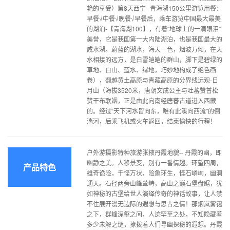
艳的享受）第8天西宁--青海湖150公里游览用餐：
早餐√中餐√晚餐√早餐后，乘车游览中国最大最美
的湖泊-【青海湖100】，有着“地球上的一滴眼泪”
美誉，它是我国第一大内陆湖泊，也是我国最大的
咸水湖。蔚蓝的湖水，海天一色，烟波万倾，在天
水相接的远方，是白雪皑皑的群山，脚下是碧绿的
草地、白山、蓝水、绿地，巧妙地构成了绝色画
卷），翻越黄土高原与青藏高原的分界线远观-日
月山（海拔3520米，唐朝文成公主与吐蕃赞普松
赞干布联姻，正是由此向南经唐蕃古道进入西藏
的。经过“天下河水皆向东，唯有此溪向西流”的倒
淌河，后乘飞机或火车返回，结束愉快的行程！
户外游摄影特种旅游张掖丹霞地貌-- 丹霞的幽，即
幽静之美。人移景变，别有一番情趣。环望四周，
产品特色
雄奇诡险，千怪万状，险象环生，怪石嶙峋，幽洞
通天。石径两旁山峰耸峙，高山之巅石堡盘踞，犹
如神秘的古堡给世人演绎传奇的神话故事，让人禁
不住展开漫无边际的遐想与思古之情！那烟岚雾霭
之下，群峰深壑之间，人迹罕至之处，不知隐藏着
多少未解之谜，撩拨着人们寻幽探秘的遐想。丹霞