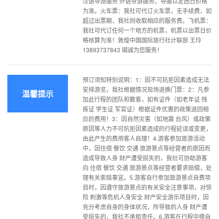
汉语导游服务 外语导游服务，导服以定团日价格
为准。火车票：我社可代订火车票，无手续费，如
超过出票期，我社则收取相应的服务费。飞机票：
我社可代订任何一个地方的机票，机票以出票日价
格核算为准！敦煌中国国际旅行社计联部 王玲
13893737843 竭诚为您服务！
预订须知特别说明：1：因不可抗拒因素造成无法
安排游览，我社根据情况现场退换门票：2：凡参
温馨提示
加此行程的团队和散客，如有证件（如老年证 残
疾证 学生证 军官证）根据证件优惠的政策退回相
应的费用！3：因自然灾害（如地震 台风）或政策
原因等人力不可抗拒因素造成的行程延误或变更，
由此产生的费用客人自理！4.游客参加旅游活动
中，因住宿 餐饮 交通 旅游景点等经营者的原因而
造成导致人身 财产遭受损失的，我社可协助游客
向 住宿 餐饮 交通 旅游景点等经营者要求赔偿，处
理有关索赔事宜。5.游客自行参加旅游景点自费项
目时，因遵守旅游景点的有关安全注意事项，对惊
险 刺激等危机人身安全 财产安全游乐项目时，因
充分考虑自身的身体状况，所导致的人身 财产遭
受损失的，我社不承担责任。6.游客在行程中擅自