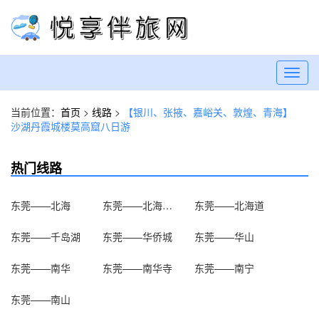
Toggl
navig
当前位置：
首页
>
线路
>
【银川、张掖、嘉峪关、敦煌、青海】
沙湖丹霞城楼莫高窟八日游
热门线路
东莞——北海
东莞——北海海底世界
东莞——北海道
东莞——千岛湖
东莞——华侨城
东莞——华山
东莞——南华
东莞——南华寺
东莞——南宁
东莞——南山