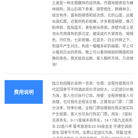
之美是一种无需雕饰的自然美。丹霞地貌表现为峰
林结构，其山石高下参差、疏密相生，群峰林立，
组合有序，富有韵律感和层次感。它的山崖，远看
似染红霞，近看则色彩斑斓，许多悬崖峭壁，像刀
削斧辟，直指蓝天，景色相当奇丽。赤壁丹崖上受
流水作用或有机质沉淀，被染成片片黛青色、暗褐
色、丹红色，七彩斑斓，在蓝天、白云衬映之下，
和谐中产生对比，构成一幅幅多彩的画面。早上可
以看到日出的奇观，晚上可以看到绚丽的晚霞和恬
静的夜色，雨天极目远眺，使人胸怀开阔，万虑顿
消！
独立包团报价说明一览表：住宿：全程住宿我社可
代定因季节不同酒店房价浮动较大，以定团日价格
费用说明
为准，客人也可自行订房。用餐：全程用餐客人可
自理，也可我社全程含正餐，正餐现议门票：门票
分淡季，旺季价格，全程门票如需我社购买按实际
产生核算，客人也可自行购买门票。用车：7座别
克商务车，9-11座瑞丰商务车，14-17座九龙商务
车 22座川考 厦考旅游车33-59座金龙 宇通空调旅
游车 因季节不同，车费以定团日为准。导服;优秀