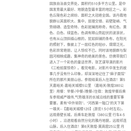
固族自治县交界处，面积约510多平方公里。是中
国发育最大最好、地貌造型最丰富的地区之一。彩
色丘陵色彩之缤纷、面积之大冠绝全国。该丹霞地
貌群以其面积大、集中，层理交错、岩壁陡峭、气
势磅礴、造型奇特、色彩斑斓而称奇，有红色、黄
色、白色、绿蓝色，色调有顺山势起伏的波浪状，
也有从山顶斜插山根的，犹如斜铺的条布，在阳光
的照射下，像披上了一层红色的轻纱，熠熠泛光，
色彩异常艳丽，让人惊叹不已。同时该地貌群与梨
园河相映成趣，集神奇的绝美的景色，仿佛带我们
进入了一个彩色的童话世界，张艺谋导演的影片
《三枪拍案惊奇》。看完电影，对影片中发生的故
事几乎没有什么印象，却深深地记住了“麻子面馆”
所在的那片美丽山谷。参观结束后入住酒店！第5
天嘉峪关-嘉峪关城楼5公里 （嘉峪关/敦煌380公
里）用餐：早餐√中餐√晚餐√住宿：敦煌早餐后乘
车参观威严雄伟,气势雄浑的长城沿线的重要军事
要塞，素有“中外钜防”、“河西第一隘口”的天下第
一雄关--【嘉峪关城楼120】(游览1.5小时左右)，
远观悬壁长城，后乘车赴敦煌（380公里 行车4-5
小时），沿途观看自然分化的雅丹地貌，远观祁连
山脉，后入住酒店！第6天敦煌-莫高窟25公里 月