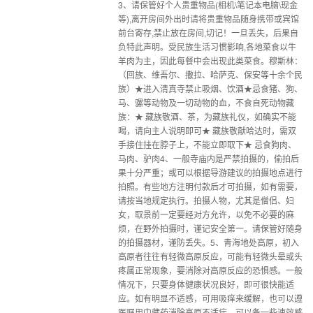
3、请保管好个人贵重物品(相机\笔记本电脑\现金
等),离开房间外出时请将贵重物品随身携带或宾馆
前台寄存,禁止放在房间,切记！一旦丢失，后果自
负特此声明。受民族生活习惯影响,各地菜食以牛
羊肉为主，因此每餐中会出现此类菜食。穆斯林：
（回族、维吾尔、撒拉、哈萨克、保安等十余个民
族）★进入清真寺禁止吸烟、饮酒★忌食猪、狗、
马、骡等动物及一切动物的血，不食自死动物藏
族：★ 藏族敬酒、茶，为藏族礼仪，如确实不能
喝，请向主人说明即可★ 藏族敬献哈达时，需双
手接住挂在脖子上，不能立即取下★ 忌食狗肉、
马肉、驴肉4、一般寺庙内是严禁拍摄的，偷拍后
果十分严重；或可以根据导游建议的拍摄地点进行
拍照。有些地方注明付款后才可拍摄，如有需要，
请按当地规定执行。拍摄人物，尤其是僧侣、妇
女，取景前一定要经对方允许，以免不必要的麻
烦，在野外拍摄时，谨记安全第一。请保管好随身
的拍摄器材，谨防丢失。5、青海地处高原，初入
高原者往往有轻微高原反应，可能有轻微头晕或头
疼属正常现象，要消除对高原反应的恐惧感。一般
情况下，只要身体健康状况良好，即可很快能适
应。如有明显不适感，可用吸痒来缓解，也可以遵
医嘱用中藏药消除高原不适症。可以备一些速效感