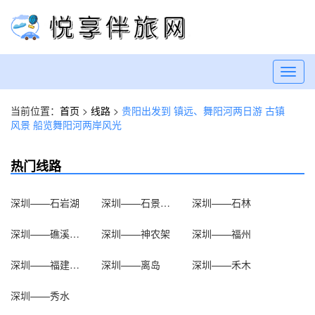
Toggl
navig
当前位置：
首页
>
线路
>
贵阳出发到 镇远、舞阳河两日游 古镇
风景 船览舞阳河两岸风光
热门线路
深圳——石岩湖
深圳——石景山公园
深圳——石林
深圳——礁溪温泉
深圳——神农架
深圳——福州
深圳——福建武夷山
深圳——离岛
深圳——禾木
深圳——秀水