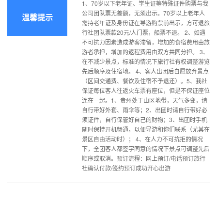
1、70岁以下老年证、学生证等特殊证件购票与我
公司团队票无差额，无须出示。70岁以上老年人
温馨提示
需持老年证及身份证在导游购票前出示，方可退旅
行社团队票款20元/人门票，船票不退。 2、如遇
不可抗力因素造成游客滞留，增加的食宿费用由旅
游者承担，增加的返程费用由双方共同分担。 3、
在不减少景点，标准的情况下旅行社有权调整游览
先后顺序及住宿地。 4、客人出团后自愿放弃景点
（区间交通费、餐饮及住宿不予退还）。5、我社
保证每位客人往返火车票有座位，但是不保证座位
连在一起。1、贵州处于山区地带，天气多变，请
自行带好外套、雨伞等；2、出团时请自行带好必
须证件，自行保管好自己的财物；3、出团时手机
随时保持开机畅通，以便导游和你们联系（尤其在
景区自由活动时）； 4、在人力不可抗拒的情况
下，全团客人都签字同意的情况下景点可调整先后
顺序或取消。预订流程：网上预订/电话预订旅行
社确认付款/签约预订成功开心出游