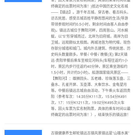
终确定的出票时间为准！)抵达中国历史文化名城
——【镇远】。游千年古城、穿古巷、看古码头、
访古民居、感受古城百姓平静而悠闲的生活(导游
带领参观时间约0.5小时，剩余时间由客人自由参
观)。镇远古城位于舞阳河畔，四周皆山。河水蜿
蜒，以“S”形穿城而过，北岸为旧府城，南岸为旧
卫城，远观颇似太极图。两城池皆为明代缩，现伤
存部分城墙和城门。城内外古建筑、传统民居、历
史码头数量颇多。早餐√ 中餐√ 晚餐(无) 第2天镇
远-贵阳早餐后乘车至相见河码头(车程往返约1小
时，景区内步行往返约40分钟，景区乘坐游船约
1.5小时，共计约3小时)，船游国家级风景区——
【舞阳河】：雄狮回头、五老峰、珍珠落玉盘、三
叠水、孔雀开屏、玉壶潭、大象饮水、金龟望月
等。中餐后镇远古城自由活动，下午乘火车返回贵
阳（参考车次：14:35分K111次，15:54分K491
次，17：15分K1211次，19:02分K495次火车
等，因火车票为实名制购票，具体的乘车时间以最
终确定的出票时间为准！），结束快乐的镇远旅！
古镇健康养生邮轮镇远古镇风景镇远是“山雄水美”