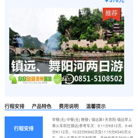
￥376元
行程安排
产品特色
费用说明
温馨提示
早餐(无) 中餐(无) 晚餐√ 镇远第1天贵阳-镇远早上
乘火车前往镇远(参考车次：9:11分K812次、9:46
行程安排
分K112次、10:22分K942次及11:15分K540次火
车，因火车票为实名制购票，具体的乘车时间以最