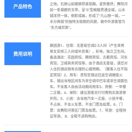
之地。石屏山如雄狮昂首挺胸，姿势傲然；舞阳河
产品特色
如一条凝碧的玉带，呈“S”型蜿蜒贯通全城，山水
城浑然一体，倒影成画，形成了“九山抱一城，一
水分两城”的独特太极图的风貌，被中外游客誉为
“东方威尼斯”。
跟团游1、住宿：无星级空调2-3人间（产生单男
单女安排三人间或补房差），彩电，独立卫生间。
费用说明
备选酒店：花园宾馆、腾辉宾馆、古都宾馆、河东
宾馆、卫城商务宾馆等，由于酒店无星级，请您对
入住的酒店抱有合理的心理预期。（散客入住不指
定宾馆）2、用车：贵阳至镇远往返空调硬座火
车，镇远当地区间车为非空调中巴车或非空调面包
车。不含客人自由活动期间用车3、用餐：一早餐
二正餐。4、保险：建议游客另行付费购买旅游意
外险。5、小孩：含当地汽车一正座、小孩半餐，
不占床、不含火车票、不含门票及船票。6、门
票：含舞阳河景区门票及船票。7、导游：全程持
证导游。 8、全程不进购物店。