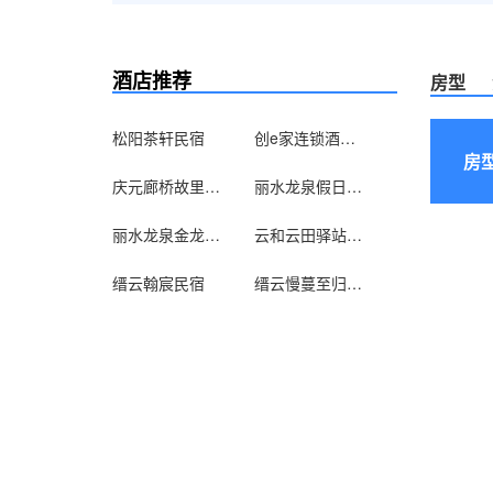
酒店推荐
房型
松阳茶轩民宿
创e家连锁酒店(遂昌店)
房
庆元廊桥故里民宿
丽水龙泉假日小宾馆
丽水龙泉金龙小宾馆
云和云田驿站农家乐
缙云翰宸民宿
缙云慢蔓至归民宿客栈