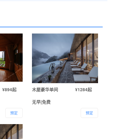
¥894起
木屋豪华单间
¥1284起
无早|免费
预定
预定