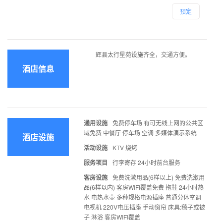
预定
辉县太行星苑设施齐全，交通方便。
酒店信息
通用设施
免费停车场 有可无线上网的公共区
域免费 中餐厅 停车场 空调 多媒体演示系统
酒店设施
活动设施
KTV 烧烤
服务项目
行李寄存 24小时前台服务
客房设施
免费洗漱用品(6样以上) 免费洗漱用
品(6样以内) 客房WIFI覆盖免费 拖鞋 24小时热
水 电热水壶 多种规格电源插座 普通分体空调
电视机 220V电压插座 手动窗帘 床具:毯子或被
子 淋浴 客房WIFI覆盖