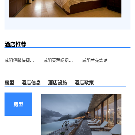
酒店推荐
咸阳伊馨快捷客栈
咸阳芙蓉阁招待所
咸阳兰苑宾馆
房型
酒店信息
酒店设施
酒店政策
房型