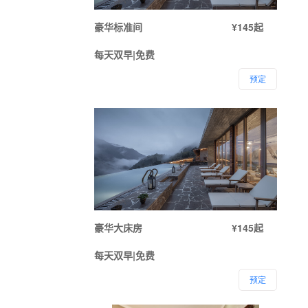
豪华标准间
¥145起
每天双早|免费
预定
豪华大床房
¥145起
每天双早|免费
预定