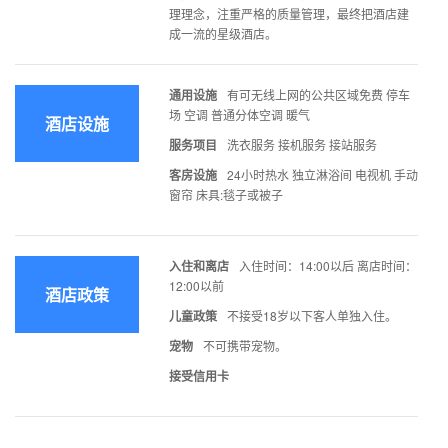
理理念，注重严格的质量管理，最终把酒店建
成一流的星级酒店。
通用设施
有可无线上网的公共区域免费 停车
场 空调 普通分体空调 暖气
酒店设施
服务项目
洗衣服务 接机服务 接站服务
客房设施
24小时热水 独立淋浴间 电视机 手动
窗帘 床具:毯子或被子
入住和离店
入住时间：14:00以后 离店时间：
12:00以前
酒店政策
儿童政策
不接受18岁以下客人单独入住。
宠物
不可携带宠物。
接受信用卡