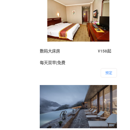
数码大床房
¥158起
每天双早|免费
预定