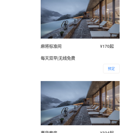
麻将标准间
¥170起
每天双早|无线免费
预定
豪华套房
¥324起