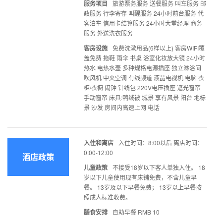
服务项目
旅游票务服务 送餐服务 叫车服务 邮
政服务 行李寄存 叫醒服务 24小时前台服务 代
客泊车 信用卡结算服务 24小时大堂经理 商务
服务 外送洗衣服务
客房设施
免费洗漱用品(6样以上) 客房WIFI覆
盖免费 拖鞋 雨伞 书桌 浴室化妆放大镜 24小时
热水 电热水壶 多种规格电源插座 独立淋浴间
吹风机 中央空调 有线频道 液晶电视机 电脑 衣
柜/衣橱 闹钟 针线包 220V电压插座 遮光窗帘
手动窗帘 床具:鸭绒被 城景 享有风景 阳台 地标
景 沙发 房间内高速上网 电话
入住和离店
入住时间：8:00以后 离店时间：
0:00-12:00
酒店政策
儿童政策
不接受18岁以下客人单独入住。 18
岁以下儿童使用现有床铺免费，不含儿童早
餐。 13岁及以下早餐免费； 13岁以上早餐按
照成人标准收费。
膳食安排
自助早餐 RMB 10