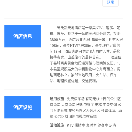
预定
绅氏新天地酒店是一家集KTV、客房、足
道、健身、茶艺于一体的高档商务酒店，投资
酒店信息
3800万元，酒店营业面积1500平米，拥有客房
108间，豪华KTV包房30间，豪华理疗足道包
间18间，酒店客房可供218人同时入住，是您
接待贵宾、出差旅行的最佳首选。 酒店位
于县城商务黄金地段凌河路与汉阙路交汇，与
本县区规模最大的华百购物中心并肩而立，周
边商场林立，紧邻当地政府，火车站、汽车
站、地理位置优越，交通便利。
通用设施
免费停车场 有可无线上网的公共区
域免费 大堂免费报纸 中餐厅 电梯 中央空调 公
酒店设施
共音响系统 非经营性客人休息区 多媒体演示系
统 公共区域闭路电视监控系统
活动设施
KTV 棋牌室 桌球室 健身室 足浴