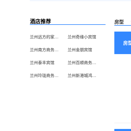
酒店推荐
房型
兰州远方的家青年旅舍
兰州奇缘小宾馆
房
兰州南方商务住宿
兰州金朋宾馆
兰州泰丰宾馆
兰州百顺商务宾馆
兰州玲珑商务宾馆
兰州新港城鸿泰宾馆