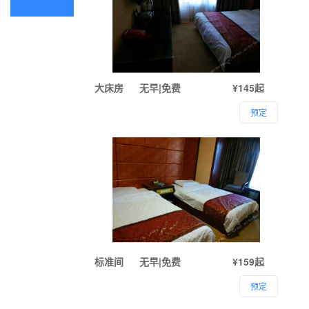
大床房
无早|免费
¥145起
预定
标准间
无早|免费
¥159起
预定