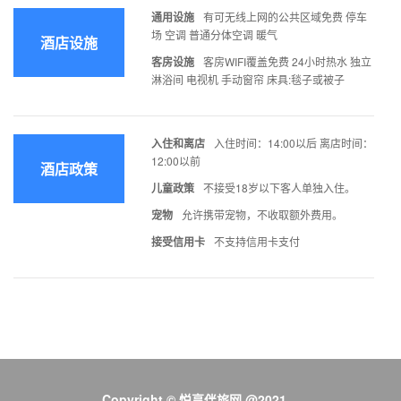
通用设施
有可无线上网的公共区域免费 停车
场 空调 普通分体空调 暖气
酒店设施
客房设施
客房WIFI覆盖免费 24小时热水 独立
淋浴间 电视机 手动窗帘 床具:毯子或被子
入住和离店
入住时间：14:00以后 离店时间：
12:00以前
酒店政策
儿童政策
不接受18岁以下客人单独入住。
宠物
允许携带宠物，不收取额外费用。
接受信用卡
不支持信用卡支付
Copyright © 悦享伴旅网 @2021