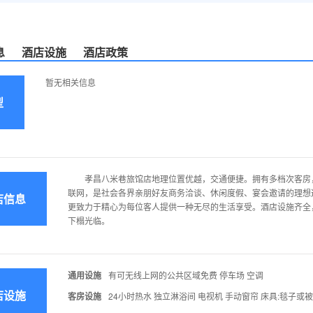
息
酒店设施
酒店政策
暂无相关信息
型
孝昌八米巷旅馆店地理位置优越，交通便捷。拥有多档次客房，
联网，是社会各界亲朋好友商务洽谈、休闲度假、宴会邀请的理想
店信息
更致力于精心为每位客人提供一种无尽的生活享受。酒店设施齐全
下榻光临。
通用设施
有可无线上网的公共区域免费 停车场 空调
店设施
客房设施
24小时热水 独立淋浴间 电视机 手动窗帘 床具:毯子或