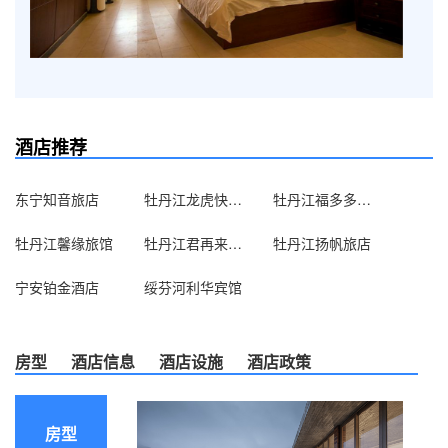
酒店推荐
东宁知音旅店
牡丹江龙虎快捷旅馆(东五店)
牡丹江福多多驿馆
牡丹江馨缘旅馆
牡丹江君再来旅店
牡丹江扬帆旅店
宁安铂金酒店
绥芬河利华宾馆
房型
酒店信息
酒店设施
酒店政策
房型