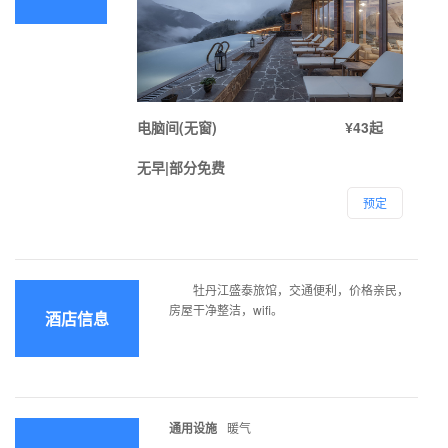
电脑间(无窗)
¥43起
无早|部分免费
预定
牡丹江盛泰旅馆，交通便利，价格亲民，
房屋干净整洁，wifi。
酒店信息
通用设施
暖气