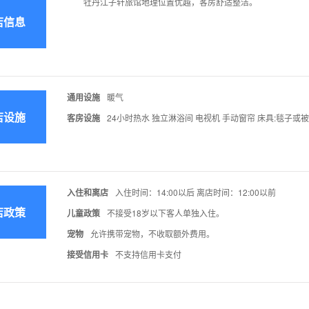
牡丹江子轩旅馆地理位置优越，客房舒适整洁。
店信息
通用设施
暖气
店设施
客房设施
24小时热水 独立淋浴间 电视机 手动窗帘 床具:毯子或被子
入住和离店
入住时间：14:00以后 离店时间：12:00以前
店政策
儿童政策
不接受18岁以下客人单独入住。
宠物
允许携带宠物，不收取额外费用。
接受信用卡
不支持信用卡支付