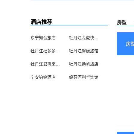
酒店推荐
房型
东宁知音旅店
牡丹江龙虎快捷旅馆(东五店)
房
牡丹江福多多驿馆
牡丹江馨缘旅馆
牡丹江君再来旅店
牡丹江扬帆旅店
宁安铂金酒店
绥芬河利华宾馆