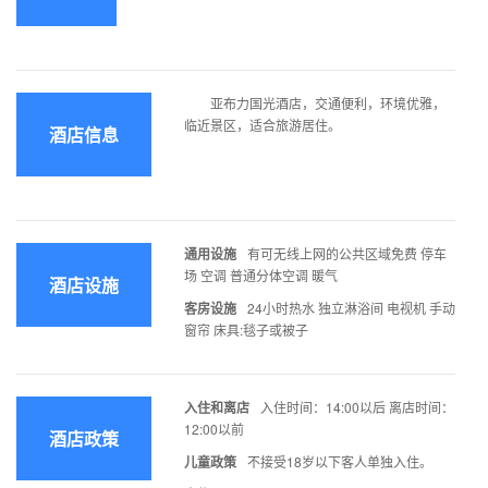
亚布力国光酒店，交通便利，环境优雅，
临近景区，适合旅游居住。
酒店信息
通用设施
有可无线上网的公共区域免费 停车
场 空调 普通分体空调 暖气
酒店设施
客房设施
24小时热水 独立淋浴间 电视机 手动
窗帘 床具:毯子或被子
入住和离店
入住时间：14:00以后 离店时间：
12:00以前
酒店政策
儿童政策
不接受18岁以下客人单独入住。