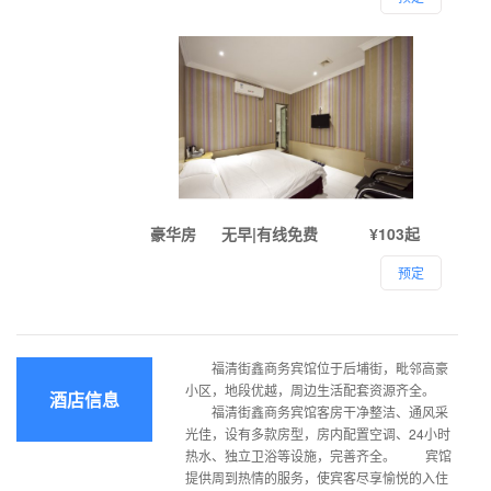
豪华房
无早|有线免费
¥103起
预定
福清街鑫商务宾馆位于后埔街，毗邻高豪
小区，地段优越，周边生活配套资源齐全。
酒店信息
福清街鑫商务宾馆客房干净整洁、通风采
光佳，设有多款房型，房内配置空调、24小时
热水、独立卫浴等设施，完善齐全。 宾馆
提供周到热情的服务，使宾客尽享愉悦的入住