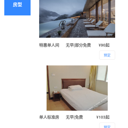
房型
特惠单人间
无早|部分免费
¥90起
预定
单人标准房
无早|免费
¥103起
预定