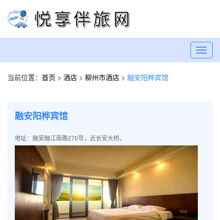
Toggl
navig
当前位置：
首页
>
酒店
>
柳州市酒店
>
融安阳桦宾馆
融安阳桦宾馆
地址：融安融江南路270号，近长安大桥。