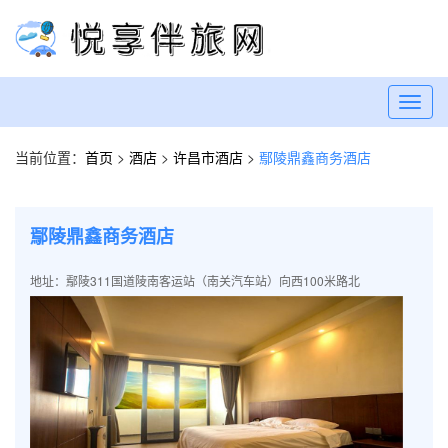
Toggl
navig
当前位置：
首页
>
酒店
>
许昌市酒店
>
鄢陵鼎鑫商务酒店
鄢陵鼎鑫商务酒店
地址：鄢陵311国道陵南客运站（南关汽车站）向西100米路北