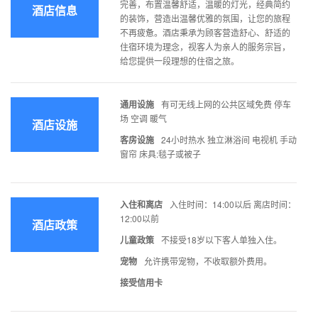
完善，布置温馨舒适，温暖的灯光，经典简约
酒店信息
的装饰，营造出温馨优雅的氛围，让您的旅程
不再疲惫。酒店秉承为顾客营造舒心、舒适的
住宿环境为理念，视客人为亲人的服务宗旨，
给您提供一段理想的住宿之旅。
通用设施
有可无线上网的公共区域免费 停车
场 空调 暖气
酒店设施
客房设施
24小时热水 独立淋浴间 电视机 手动
窗帘 床具:毯子或被子
入住和离店
入住时间：14:00以后 离店时间：
12:00以前
酒店政策
儿童政策
不接受18岁以下客人单独入住。
宠物
允许携带宠物，不收取额外费用。
接受信用卡