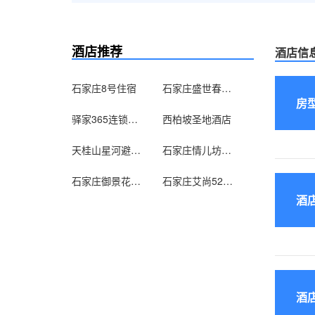
酒店推荐
酒店信
石家庄8号住宿
石家庄盛世春天贵族公寓
房
驿家365连锁酒店（石家庄建设北大街棉一桥店）
西柏坡圣地酒店
天桂山星河避暑山庄
石家庄情儿坊公寓
石家庄御景花园假日酒店
石家庄艾尚520主题酒店
酒
酒