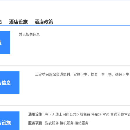
息
酒店设施
酒店政策
暂无相关信息
型
正定益民旅馆交通便利，安静卫生，枕套一客一换，确保卫生
店信息
通用设施
有可无线上网的公共区域免费 停车场 空调 普通分体空调
店设施
服务项目
洗衣服务 接机服务 接站服务