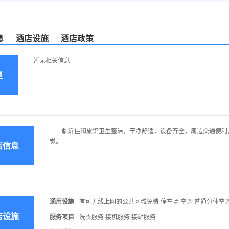
息
酒店设施
酒店政策
暂无相关信息
型
临沂佳和旅馆卫生整洁，干净舒适，设备齐全，周边交通便利，
觉。
店信息
通用设施
有可无线上网的公共区域免费 停车场 空调 普通分体空调
店设施
服务项目
洗衣服务 接机服务 接站服务