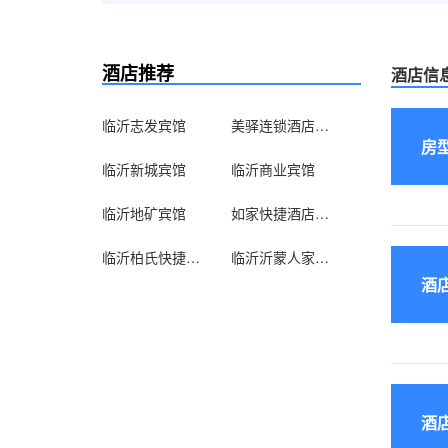
酒店推荐
酒店信
临沂志发宾馆
美驿连锁酒店临沂金一店
房
临沂新城宾馆
临沂商业宾馆
临沂地矿宾馆
如家快捷酒店（临沂银雀山路店）
临沂柏氏快捷酒店
临沂沂蒙人家自助公寓
酒
酒