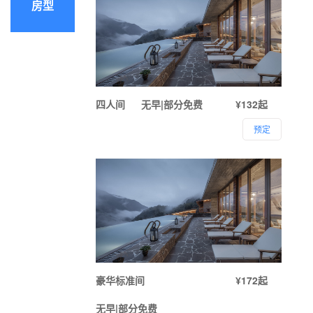
房型
四人间
无早|部分免费
¥132起
预定
豪华标准间
¥172起
无早|部分免费