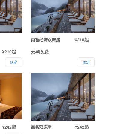
内窗经济双床房
¥210起
¥210起
无早|免费
预定
预定
¥242起
商务双床房
¥242起