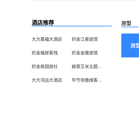
酒店推荐
房型
大方嘉福大酒店
织金江豪旅馆
房
织金福居客栈
织金金雅旅馆
织金故园旅社
赫章艾米主题酒店
大方鸿运大酒店
毕节帝雅维客国防商务酒店