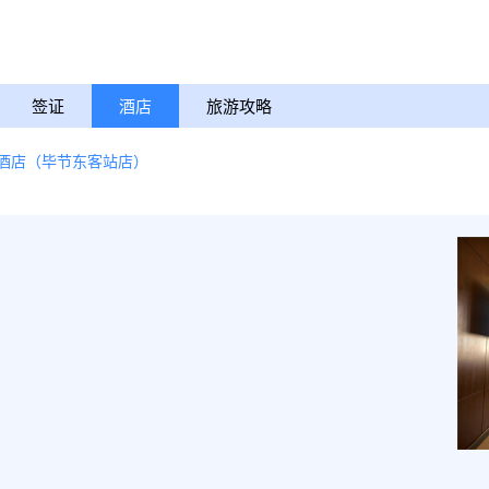
签证
酒店
旅游攻略
酒店（毕节东客站店）