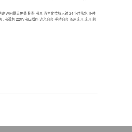
房WIFI覆盖免费 拖鞋 书桌 浴室化妆放大镜 24小时热水 多种
 电视机 220V电压插座 遮光窗帘 手动窗帘 备用床具 床具:毯