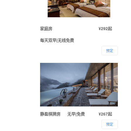
家庭房
¥292起
每天双早|无线免费
预定
静盈棋牌房
无早|免费
¥267起
预定