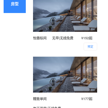
房型
怡雅标间
无早|无线免费
¥152起
预定
精致单间
¥177起