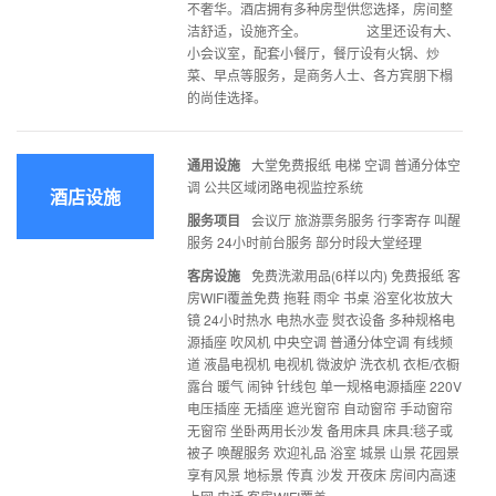
不奢华。酒店拥有多种房型供您选择，房间整
洁舒适，设施齐全。 这里还设有大、
小会议室，配套小餐厅，餐厅设有火锅、炒
菜、早点等服务，是商务人士、各方宾朋下榻
的尚佳选择。
通用设施
大堂免费报纸 电梯 空调 普通分体空
调 公共区域闭路电视监控系统
酒店设施
服务项目
会议厅 旅游票务服务 行李寄存 叫醒
服务 24小时前台服务 部分时段大堂经理
客房设施
免费洗漱用品(6样以内) 免费报纸 客
房WIFI覆盖免费 拖鞋 雨伞 书桌 浴室化妆放大
镜 24小时热水 电热水壶 熨衣设备 多种规格电
源插座 吹风机 中央空调 普通分体空调 有线频
道 液晶电视机 电视机 微波炉 洗衣机 衣柜/衣橱
露台 暖气 闹钟 针线包 单一规格电源插座 220V
电压插座 无插座 遮光窗帘 自动窗帘 手动窗帘
无窗帘 坐卧两用长沙发 备用床具 床具:毯子或
被子 唤醒服务 欢迎礼品 浴室 城景 山景 花园景
享有风景 地标景 传真 沙发 开夜床 房间内高速