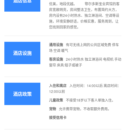
酒店信息
优美，地段优越。 鄂尔多斯宝业宾馆的客
房宽敞明亮，房间整洁卫生，布置简约大方，
房内设有24小时热水、独立淋浴间、空调等设
施，环境安静舒适，价格实惠，服务周到，让
您找到回家的感觉。
通用设施
有可无线上网的公共区域免费 停车
场 空调 暖气
酒店设施
客房设施
24小时热水 独立淋浴间 电视机 手动
窗帘 床具:毯子或被子
入住和离店
入住时间：14:00以后 离店时间：
12:00以前
酒店政策
儿童政策
不接受18岁以下客人单独入住。
宠物
允许携带宠物，不收取额外费用。
接受信用卡