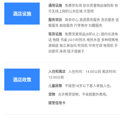
通用设施
免费停车场 前台贵重物品保险柜 有
可无线上网的公共区域 大堂吧
酒店设施
服务项目
商务中心 旅游票务服务 洗衣服务 送
餐服务 邮政服务 行李寄存 叫醒服务
客房设施
免费洗漱用品(6样以上) 国内长途电
话 拖鞋 书桌 24小时热水 电热水壶 多种规格电
源插座 独立淋浴间 吹风机 中央空调 电视机 手
动窗帘 床具:毯子或被子
入住和离店
入住时间：14:00以后 离店时间：
12:00以前
酒店政策
儿童政策
不接受18岁以下客人单独入住。
宠物
允许携带宠物，不收取额外费用。
接受信用卡