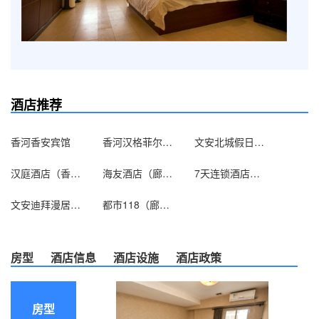
酒店推荐
香河香安宾馆
香河汉格菲尔酒店
文安北城假日酒店
汉庭酒店（香河家具城店）
海友酒店（廊坊火车站店）
7天连锁酒店（三河燕郊开发区行宫大街店）
文安迪拜漫居主题酒店
都市118（廊坊大城店）
房型
酒店信息
酒店设施
酒店政策
房型