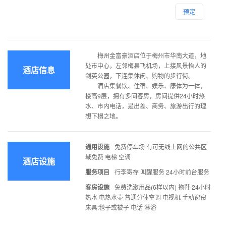
预定
梅州金富豪酒店位于梅州市华南大道，地
处市中心，左邻梅县飞机场，上接风景怡人的
酒店信息
剑英公园，下连集休闲、购物的步行街。
酒店集餐饮、住宿、娱乐、康体为一体，
楼高9层，拥有多间客房，房间提供24小时热
水、市内电话，是出差、商务、旅游出行的理
想下榻之地。
通用设施
免费停车场 有可无线上网的公共区
域免费 电梯 空调
酒店设施
服务项目
行李寄存 叫醒服务 24小时前台服务
客房设施
免费洗漱用品(6样以内) 拖鞋 24小时
热水 电热水壶 普通分体空调 电视机 手动窗帘
床具:毯子或被子 电话 淋浴