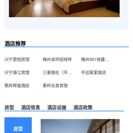
酒店推荐
兴宁君悦宾馆
梅州龙坪招待所
梅州361快捷酒店
兴宁源江宾馆
三豪旅社（平远国道店）
平远客家旅店
蕉岭辉煌酒店
蕉岭长发宾馆
房型
酒店信息
酒店设施
酒店政策
房型