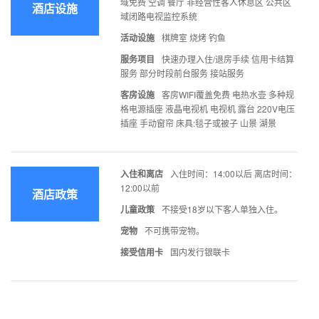
域免费 空调 餐厅 非经营性客人休息区 公共区
酒店设施
域闭路电视监控系统
活动设施
棋牌室 烧烤 钓鱼
服务项目
快速办理入住/退房手续 信用卡结算
服务 部分时段前台服务 接站服务
客房设施
客房WIFI覆盖免费 电热水壶 多种规
格电源插座 液晶电视机 电视机 露台 220V电压
插座 手动窗帘 床具:毯子或被子 山景 湖景
入住和离店
入住时间：14:00以后 离店时间：
12:00以前
酒店政策
儿童政策
不接受18岁以下客人单独入住。
宠物
不可携带宠物。
接受信用卡
国内发行银联卡