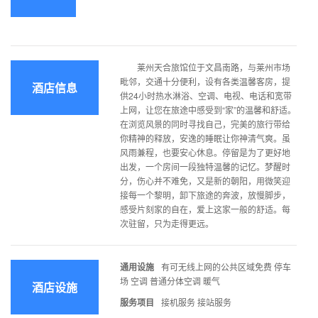
莱州天合旅馆位于文昌南路，与莱州市场
毗邻，交通十分便利，设有各类温馨客房，提
酒店信息
供24小时热水淋浴、空调、电视、电话和宽带
上网，让您在旅途中感受到“家”的温馨和舒适。
在浏览风景的同时寻找自己，完美的旅行带给
你精神的释放，安逸的睡眠让你神清气爽。虽
风雨兼程，也要安心休息。停留是为了更好地
出发，一个房间一段独特温馨的记忆。梦醒时
分，伤心并不难免，又是新的朝阳，用微笑迎
接每一个黎明，卸下旅途的奔波，放慢脚步，
感受片刻家的自在，爱上这家一般的舒适。每
次驻留，只为走得更远。
通用设施
有可无线上网的公共区域免费 停车
场 空调 普通分体空调 暖气
酒店设施
服务项目
接机服务 接站服务