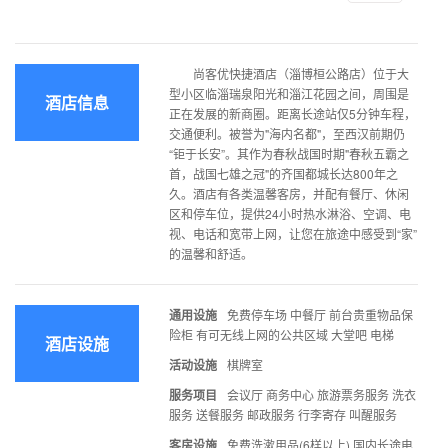
尚客优快捷酒店（淄博桓公路店）位于大
型小区临淄瑞泉阳光和淄江花园之间，周围是
酒店信息
正在发展的新商圈。距离长途站仅5分钟车程，
交通便利。被誉为"海内名都"，至西汉前期仍
“钜于长安”。其作为春秋战国时期"春秋五霸之
首，战国七雄之冠"的齐国都城长达800年之
久。酒店有各类温馨客房，并配有餐厅、休闲
区和停车位，提供24小时热水淋浴、空调、电
视、电话和宽带上网，让您在旅途中感受到“家”
的温馨和舒适。
通用设施
免费停车场 中餐厅 前台贵重物品保
险柜 有可无线上网的公共区域 大堂吧 电梯
酒店设施
活动设施
棋牌室
服务项目
会议厅 商务中心 旅游票务服务 洗衣
服务 送餐服务 邮政服务 行李寄存 叫醒服务
客房设施
免费洗漱用品(6样以上) 国内长途电