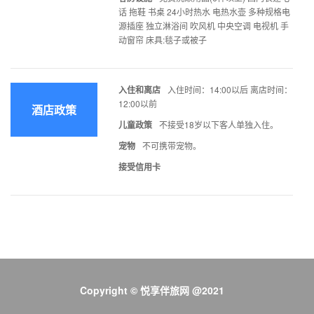
话 拖鞋 书桌 24小时热水 电热水壶 多种规格电
源插座 独立淋浴间 吹风机 中央空调 电视机 手
动窗帘 床具:毯子或被子
入住和离店
入住时间：14:00以后 离店时间：
12:00以前
酒店政策
儿童政策
不接受18岁以下客人单独入住。
宠物
不可携带宠物。
接受信用卡
Copyright © 悦享伴旅网 @2021