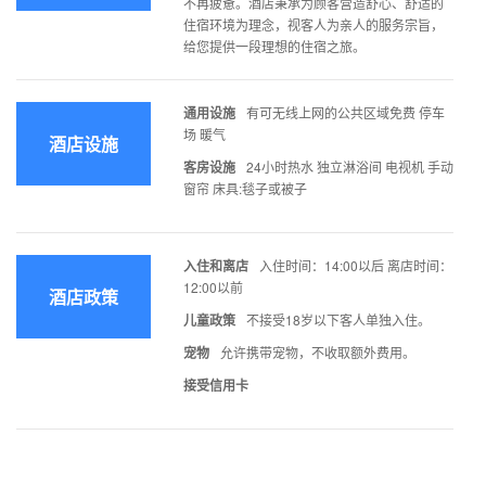
不再疲惫。酒店秉承为顾客营造舒心、舒适的
住宿环境为理念，视客人为亲人的服务宗旨，
给您提供一段理想的住宿之旅。
通用设施
有可无线上网的公共区域免费 停车
场 暖气
酒店设施
客房设施
24小时热水 独立淋浴间 电视机 手动
窗帘 床具:毯子或被子
入住和离店
入住时间：14:00以后 离店时间：
12:00以前
酒店政策
儿童政策
不接受18岁以下客人单独入住。
宠物
允许携带宠物，不收取额外费用。
接受信用卡